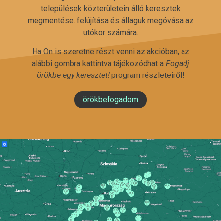
települések közterületein álló keresztek
megmentése, felújítása és állaguk megóvása az
utókor számára.
Ha Ön is szeretne részt venni az akcióban, az
alábbi gombra kattintva tájékozódhat a
Fogadj
örökbe egy keresztet!
program részleteiről!
örökbefogadom