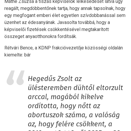
Máthé Zsuzsa a tiszás képviselők lelkesedését látva úgy
reagált, megdöbbentőnek tartja, hogy annak tapsolnak, hogy
egy megfogant emberi élet egyetlen szívdobbanással sem
üzenhet az édesanyának. Javasolta továbbá, hogy a
képviselői fizetések csökkentésével megtakarított
összeget anyaotthonokra fordítsák.
Rétvári Bence, a KDNP frakcióvezetője közösségi oldalán
kiemelte: bár
Hegedűs Zsolt az
ülésteremben dühtől eltorzult
arccal, magából kikelve
ordította, hogy nőtt az
abortuszok száma, a valóság
az, hogy felére csökkent, a