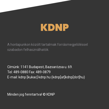
KDNP
A honlapunkon közölt tartalmak forrásmegjelöléssel
szabadon felhasználhatók.
Címünk: 1141 Budapest, Bazsarózsa u. 69.
Tel: 489-0880 Fax: 489-0879
E-mail:
kdnp
[kukac]
kdnp
.
hu
(kdnp[at]kdnp[dot]hu)
Minden jog fenntartva! © KDNP