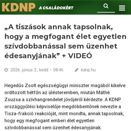
KDNP
Ugrás
Keresés
A családokért.
a
tartalomra
„A tiszások annak tapsolnak,
hogy a megfogant élet egyetlen
szívdobbanással sem üzenhet
édesanyjának” + VIDEÓ
2026. június 2., kedd – 08:46
kdnp.hu
Hegedűs Zsolt egészségügyi miniszter magából kikelve
ordítozott hétfőn az ülésteremben, miután Máthé
Zsuzsa a szívhangrendelet jövőjéről kérdezte. A KDNP
országgyűlési képviselője megdöbbentőnek nevezte a
Tisza-frakció reakcióját, mint mondta, annak tapsolnak,
hogy egy megfogant emberi élet egyetlen
szívdobbanással sem üzenhet édesanyjának.