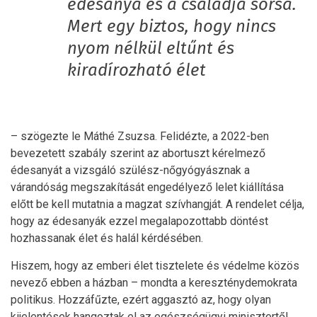
édesanya és a családja sorsa.
Mert egy biztos, hogy nincs
nyom nélkül eltűnt és
kiradírozható élet
– szögezte le Máthé Zsuzsa. Felidézte, a 2022-ben
bevezetett szabály szerint az abortuszt kérelmező
édesanyát a vizsgáló szülész-nőgyógyásznak a
várandóság megszakítását engedélyező lelet kiállítása
előtt be kell mutatnia a magzat szívhangját. A rendelet célja,
hogy az édesanyák ezzel megalapozottabb döntést
hozhassanak élet és halál kérdésében.
Hiszem, hogy az emberi élet tisztelete és védelme közös
nevező ebben a házban – mondta a kereszténydemokrata
politikus. Hozzáfűzte, ezért aggasztó az, hogy olyan
kijelentések hangoztak el az egészségügyi minisztertől,