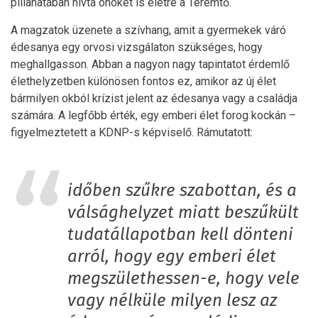
pillanatában hívta önöket is életre a Teremtő.
A magzatok üzenete a szívhang, amit a gyermekek váró
édesanya egy orvosi vizsgálaton szükséges, hogy
meghallgasson. Abban a nagyon nagy tapintatot érdemlő
élethelyzetben különösen fontos ez, amikor az új élet
bármilyen okból krízist jelent az édesanya vagy a családja
számára. A legfőbb érték, egy emberi élet forog kockán –
figyelmeztetett a KDNP-s képviselő. Rámutatott:
időben szűkre szabottan, és a
válsághelyzet miatt beszűkült
tudatállapotban kell dönteni
arról, hogy egy emberi élet
megszülethessen-e, hogy vele
vagy nélküle milyen lesz az