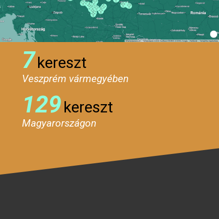
7
kereszt
Veszprém vármegyében
129
kereszt
Magyarországon