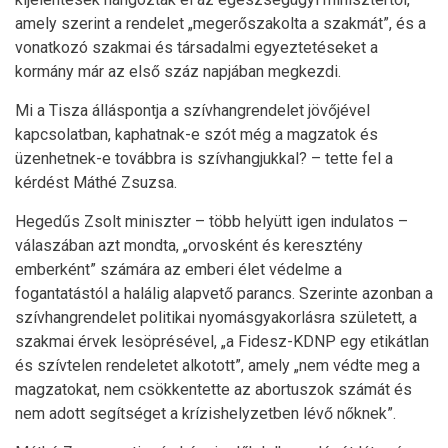
amely szerint a rendelet „megerőszakolta a szakmát”, és a
vonatkozó szakmai és társadalmi egyeztetéseket a
kormány már az első száz napjában megkezdi.
Mi a Tisza álláspontja a szívhangrendelet jövőjével
kapcsolatban, kaphatnak-e szót még a magzatok és
üzenhetnek-e továbbra is szívhangjukkal? – tette fel a
kérdést Máthé Zsuzsa.
Hegedűs Zsolt miniszter – több helyütt igen indulatos –
válaszában azt mondta, „orvosként és keresztény
emberként” számára az emberi élet védelme a
fogantatástól a halálig alapvető parancs. Szerinte azonban a
szívhangrendelet politikai nyomásgyakorlásra született, a
szakmai érvek lesöprésével, „a Fidesz-KDNP egy etikátlan
és szívtelen rendeletet alkotott”, amely „nem védte meg a
magzatokat, nem csökkentette az abortuszok számát és
nem adott segítséget a krízishelyzetben lévő nőknek”.