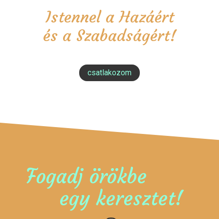
Istennel a Hazáért
és a Szabadságért!
csatlakozom
Fogadj örökbe
egy keresztet!