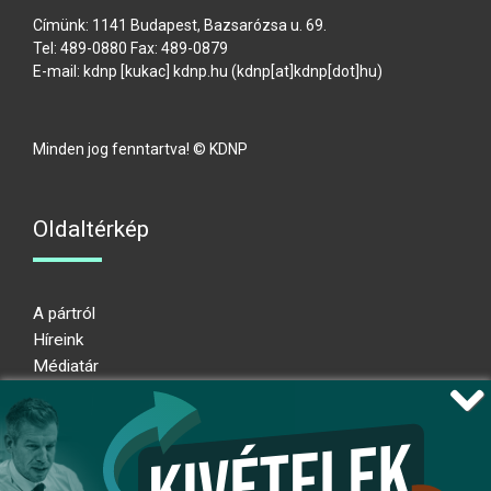
Címünk: 1141 Budapest, Bazsarózsa u. 69.
Tel: 489-0880 Fax: 489-0879
E-mail:
kdnp
[kukac]
kdnp
.
hu
(kdnp[at]kdnp[dot]hu)
Minden jog fenntartva! © KDNP
Oldaltérkép
A pártról
Híreink
Médiatár
Impresszum
Adatkezelési nyilatkozat
Átláthatósági nyilatkozat
Ugrás az oldal tetejére