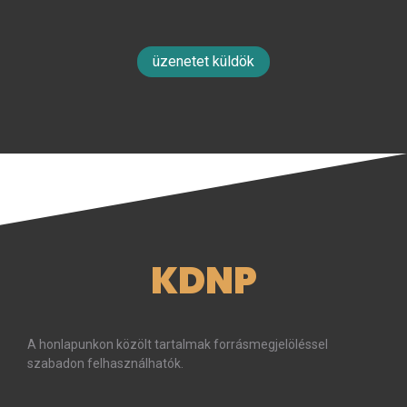
üzenetet küldök
KDNP
A honlapunkon közölt tartalmak forrásmegjelöléssel
szabadon felhasználhatók.