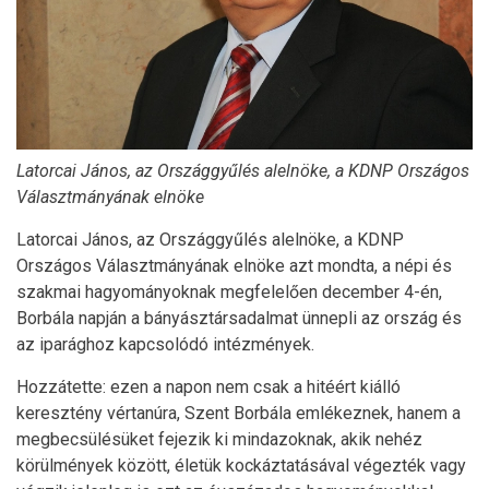
Latorcai János, az Országgyűlés alelnöke, a KDNP Országos
Választmányának elnöke
Latorcai János, az Országgyűlés alelnöke, a KDNP
Országos Választmányának elnöke azt mondta, a népi és
szakmai hagyományoknak megfelelően december 4-én,
Borbála napján a bányásztársadalmat ünnepli az ország és
az iparághoz kapcsolódó intézmények.
Hozzátette: ezen a napon nem csak a hitéért kiálló
keresztény vértanúra, Szent Borbála emlékeznek, hanem a
megbecsülésüket fejezik ki mindazoknak, akik nehéz
körülmények között, életük kockáztatásával végezték vagy