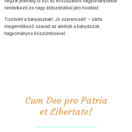
végzik jelenleg is ezt az évszázados hagyományokkal
rendelkező és nagy áldozatokkal járó hivatást.
Tisztelet a bányásznak! Jó szerencsét! – zárta
megemlékező szavait az alelnök a bányászok
hagyományos köszöntésével.
Cum Deo pro Patria
et Libertate!