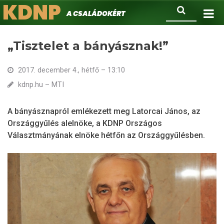
KDNP
Ugrás
Keresés
A családokért.
a
tartalomra
„Tisztelet a bányásznak!”
2017. december 4., hétfő – 13:10
kdnp.hu – MTI
A bányásznapról emlékezett meg Latorcai János, az
Országgyűlés alelnöke, a KDNP Országos
Választmányának elnöke hétfőn az Országgyűlésben.