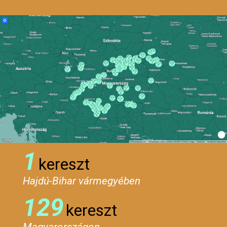
1
kereszt
Hajdú-Bihar vármegyében
129
kereszt
Magyarországon