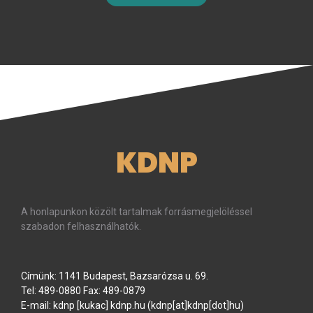
KDNP
A honlapunkon közölt tartalmak forrásmegjelöléssel
szabadon felhasználhatók.
Címünk: 1141 Budapest, Bazsarózsa u. 69.
Tel: 489-0880 Fax: 489-0879
E-mail:
kdnp
[kukac]
kdnp
.
hu
(kdnp[at]kdnp[dot]hu)