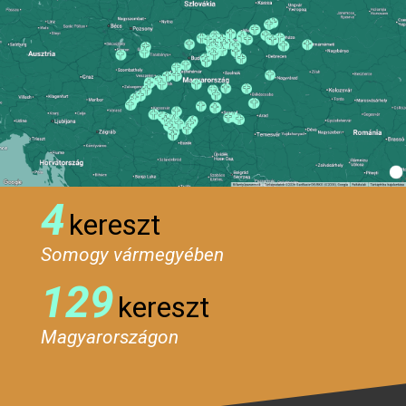
4
kereszt
Somogy vármegyében
129
kereszt
Magyarországon