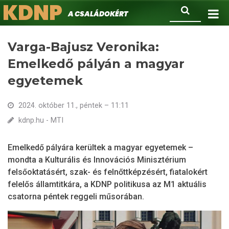
KDNP
Ugrás
Keresés
A családokért.
a
tartalomra
Varga-Bajusz Veronika:
Emelkedő pályán a magyar
egyetemek
2024. október 11., péntek – 11:11
kdnp.hu - MTI
Emelkedő pályára kerültek a magyar egyetemek –
mondta a Kulturális és Innovációs Minisztérium
felsőoktatásért, szak- és felnőttképzésért, fiatalokért
felelős államtitkára, a KDNP politikusa az M1 aktuális
csatorna péntek reggeli műsorában.