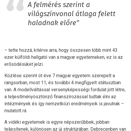
A felmérés szerint a
világszínvonal átlaga felett
haladnak előre"
– tette hozzá, kitérve arra, hogy összesen több mint 43
ezer külföldi hallgató van a magyar egyetemeken, ez is az
erősödésüket jelzi.
Közlése szerint öt éve 7 magyar egyetem szerepelt a
rangsorban, most 11, és további 4 megfigyelt státuszban
van. A modellváltással versenyképességi fordulat jött létre,
a teljesítményösztönző finanszírozással tudtak élni az
intézmények és így nemzetközi eredményeik is javulnak –
mutatott rá.
A vidéki egyetemek is egyre népszerűbbek, jobban
teljesítenek, különösen az új struktúrában. Debrecenben van