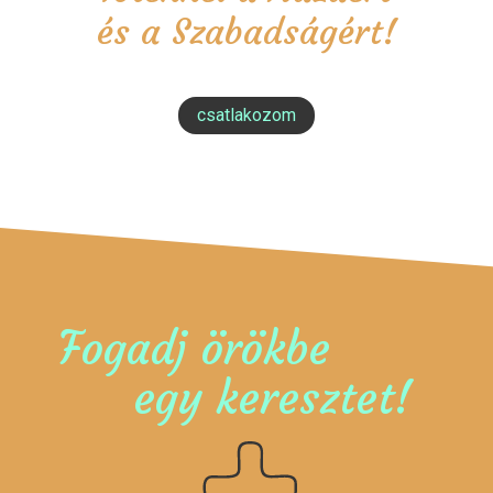
és a Szabadságért!
csatlakozom
Fogadj örökbe
egy keresztet!