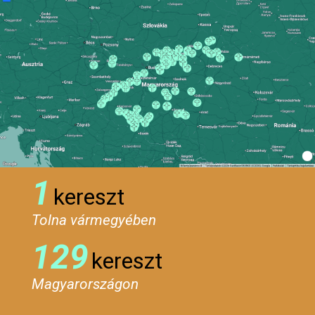
1
kereszt
Tolna vármegyében
129
kereszt
Magyarországon