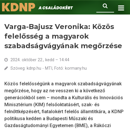
KDNP
Ugrás
Keresés
A családokért.
a
tartalomra
Varga-Bajusz Veronika: Közös
felelősség a magyarok
szabadságvágyának megőrzése
2024. október 22., kedd – 14:44
Szöveg: kdnp.hu - MTI, Fotó: kormany.hu
Közös felelősségünk a magyarok szabadságvágyának
megőrzése, hogy az ne vesszen ki a következő
generációkból sem – mondta a Kulturális és Innovációs
Minisztérium (KIM) felsőoktatásért, szak- és
felnőttképzésért, fiatalokért felelős államtitkára, a KDNP
politikusa kedden a Budapesti Műszaki és
Gazdaságtudományi Egyetemen (BME), a Rákóczi