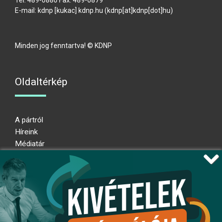
E-mail:
kdnp
[kukac]
kdnp
.
hu
(kdnp[at]kdnp[dot]hu)
Minden jog fenntartva! © KDNP
Oldaltérkép
A pártról
Híreink
Médiatár
Impresszum
Adatkezelési nyilatkozat
Átláthatósági nyilatkozat
Ugrás az oldal tetejére
Kövessen minket!