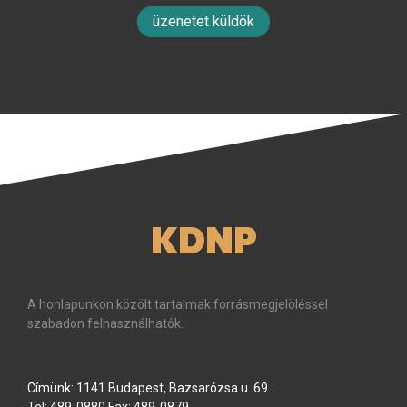
üzenetet küldök
KDNP
A honlapunkon közölt tartalmak forrásmegjelöléssel
szabadon felhasználhatók.
Címünk: 1141 Budapest, Bazsarózsa u. 69.
Tel: 489-0880 Fax: 489-0879