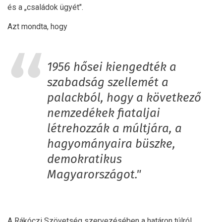
és a „családok ügyét".
Azt mondta, hogy
1956 hősei kiengedték a
szabadság szellemét a
palackból, hogy a következő
nemzedékek fiataljai
létrehozzák a múltjára, a
hagyományaira büszke,
demokratikus
Magyarországot."
A Rákóczi Szövetség szervezésében a határon túlról