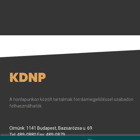
KDNP
A honlapunkon közölt tartalmak forrásmegjelöléssel szabadon
felhasználhatók.
Címünk: 1141 Budapest, Bazsarózsa u. 69.
Tel: 489-0880 Fax: 489-0879