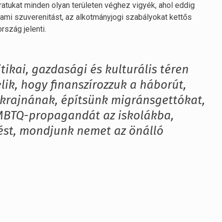
ratukat minden olyan területen véghez vigyék, ahol eddig
llami szuverenitást, az alkotmányjogi szabályokat kettős
szág jelenti.
tikai, gazdasági és kulturális téren
ik, hogy finanszírozzuk a háborút,
 Ukrajnának, építsünk migránsgettókat,
MBTQ-propagandát az iskolákba,
tést, mondjunk nemet az önálló