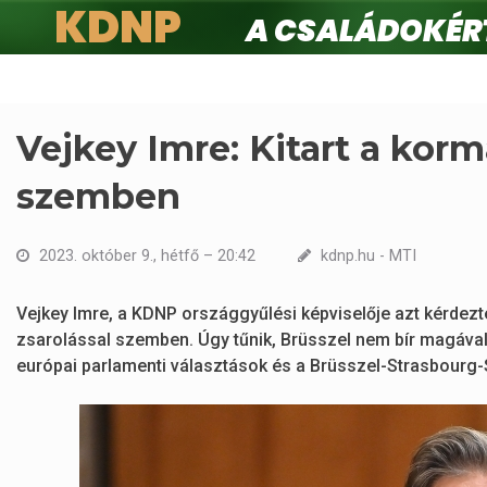
KDNP
A családokért.
Ugrás
a
tartalomra
Vejkey Imre: Kitart a korm
szemben
2023. október 9., hétfő – 20:42
kdnp.hu - MTI
Vejkey Imre, a KDNP országgyűlési képviselője azt kérdezte
zsarolással szemben. Úgy tűnik, Brüsszel nem bír magával
európai parlamenti választások és a Brüsszel-Strasbourg-S