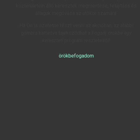
közterületein álló keresztek megmentése, felújítása és
állaguk megóvása az utókor számára.
Ha Ön is szeretne részt venni az akcióban, az alábbi
gombra kattintva tájékozódhat a
Fogadj örökbe egy
keresztet!
program részleteiről!
örökbefogadom