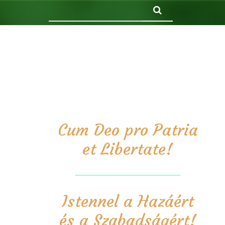
Keresés
Cum Deo pro Patria
et Libertate!
Istennel a Hazáért
és a Szabadságért!