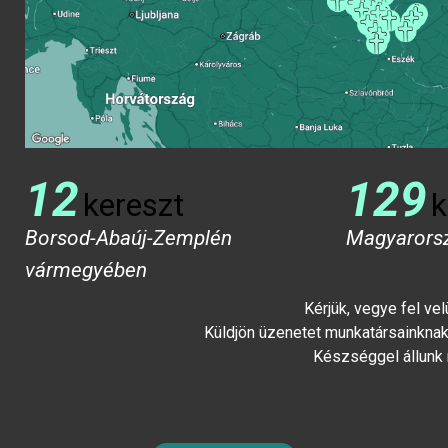
12
129
kereszt
k
Borsod-Abaúj-Zemplén
Magyarors
vármegyében
Kérjük, vegye fel ve
Küldjön üzenetet munkatársainknak 
Készséggel állunk