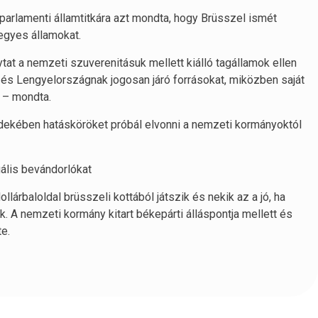
parlamenti államtitkára azt mondta, hogy Brüsszel ismét
 egyes államokat.
tat a nemzeti szuverenitásuk mellett kiálló tagállamok ellen
k és Lengyelországnak jogosan járó forrásokat, miközben saját
 – mondta.
érdekében hatásköröket próbál elvonni a nemzeti kormányoktól
ális bevándorlókat
ollárbaloldal brüsszeli kottából játszik és nekik az a jó, ha
A nemzeti kormány kitart békepárti álláspontja mellett és
e.