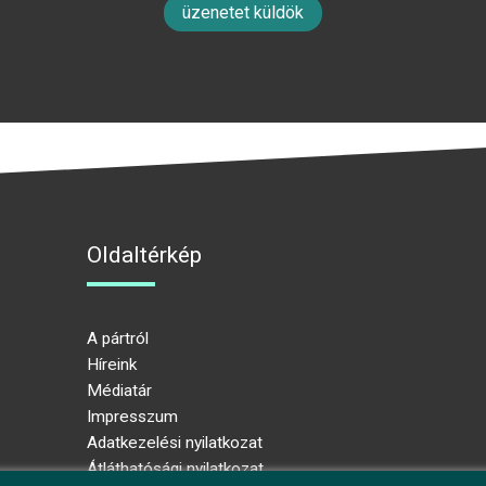
üzenetet küldök
Oldaltérkép
A pártról
Híreink
Médiatár
Impresszum
Adatkezelési nyilatkozat
Átláthatósági nyilatkozat