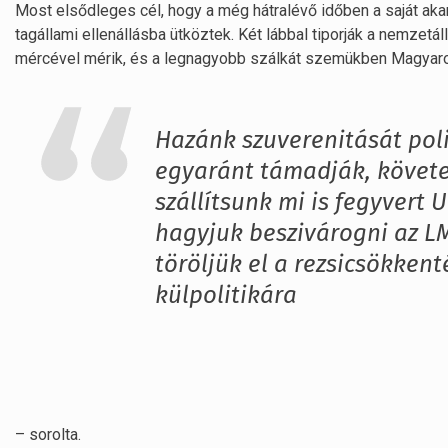
Most elsődleges cél, hogy a még hátralévő időben a saját aka
tagállami ellenállásba ütköztek. Két lábbal tiporják a nemzetá
mércével mérik, és a legnagyobb szálkát szemükben Magyaror
Hazánk szuverenitását poli
egyaránt támadják, követel
szállítsunk mi is fegyvert
hagyjuk beszivárogni az L
töröljük el a rezsicsökken
külpolitikára
– sorolta.