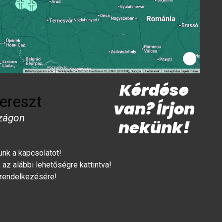
Kérdése
ereszt
van? Írjon
zágon
nekünk!
lünk a kapcsolatot!
az alábbi lehetőségre kattintva!
 rendelkezésére!