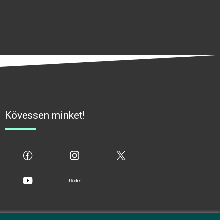
Kövessen minket!
fb
ig
x
yt
flickr