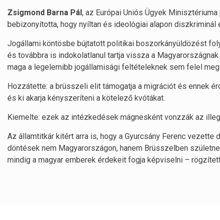
Zsigmond Barna Pál
, az Európai Uniós Ügyek Minisztériuma 
bebizonyította, hogy nyíltan és ideológiai alapon diszkriminál
Jogállami köntösbe bújtatott politikai boszorkányüldözést foly
és továbbra is indokolatlanul tartja vissza a Magyarországna
maga a legelemibb jogállamisági feltételeknek sem felel meg
Hozzátette: a brüsszeli elit támogatja a migrációt és ennek 
és ki akarja kényszeríteni a kötelező kvótákat.
Kiemelte: ezek az intézkedések mágnesként vonzzák az illeg
Az államtitkár kitért arra is, hogy a Gyurcsány Ferenc vezette d
döntések nem Magyarországon, hanem Brüsszelben születnek. 
mindig a magyar emberek érdekeit fogja képviselni – rögzített