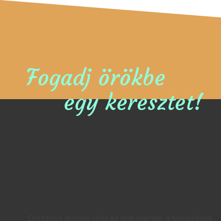
Fogadj örökbe
egy keresztet!
Országos akciónk célja az utak mentén, a települések