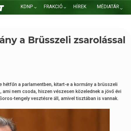
KDNP
FRAKCIÓ
HÍREK
MÉDIATÁR
KAPCSOLAT
ány a Brüsszeli zsarolással
 hétfőn a parlamentben, kitart-e a kormány a brüsszeli
, ami nem csoda, hiszen vészesen közelednek a jövő évi
oros-tengely vesztésre áll, amivel tisztában is vannak.