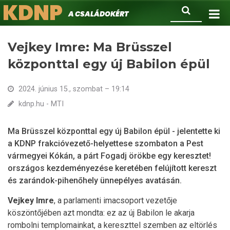
KDNP
Ugrás
Keresés
A családokért.
a
tartalomra
Vejkey Imre: Ma Brüsszel
központtal egy új Babilon épül
2024. június 15., szombat – 19:14
kdnp.hu - MTI
Ma Brüsszel központtal egy új Babilon épül - jelentette ki
a KDNP frakcióvezető-helyettese szombaton a Pest
vármegyei Kókán, a párt Fogadj örökbe egy keresztet!
országos kezdeményezése keretében felújított kereszt
és zarándok-pihenőhely ünnepélyes avatásán.
Vejkey
Imre
, a parlamenti imacsoport vezetője
köszöntőjében azt mondta: ez az új Babilon le akarja
rombolni templomainkat, a kereszttel szemben az eltörlés