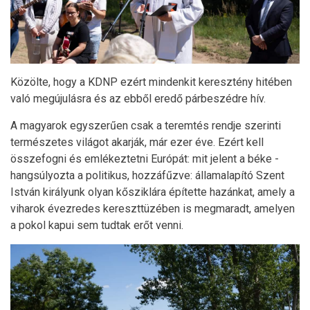
Közölte, hogy a KDNP ezért mindenkit keresztény hitében
való megújulásra és az ebből eredő párbeszédre hív.
A magyarok egyszerűen csak a teremtés rendje szerinti
természetes világot akarják, már ezer éve. Ezért kell
összefogni és emlékeztetni Európát: mit jelent a béke -
hangsúlyozta a politikus, hozzáfűzve: államalapító Szent
István királyunk olyan kősziklára építette hazánkat, amely a
viharok évezredes kereszttüzében is megmaradt, amelyen
a pokol kapui sem tudtak erőt venni.