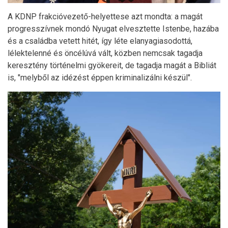
A KDNP frakcióvezető-helyettese azt mondta: a magát
progresszívnek mondó Nyugat elvesztette Istenbe, hazába
és a családba vetett hitét, így léte elanyagiasodottá,
lélektelenné és öncélúvá vált, közben nemcsak tagadja
keresztény történelmi gyökereit, de tagadja magát a Bibliát
is, "melyből az idézést éppen kriminalizálni készül".