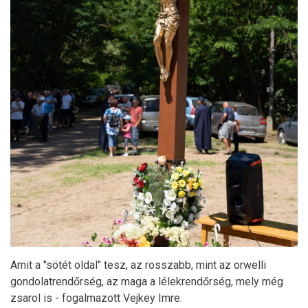
Amit a "sötét oldal" tesz, az rosszabb, mint az orwelli
gondolatrendőrség, az maga a lélekrendőrség, mely még
zsarol is - fogalmazott Vejkey Imre.