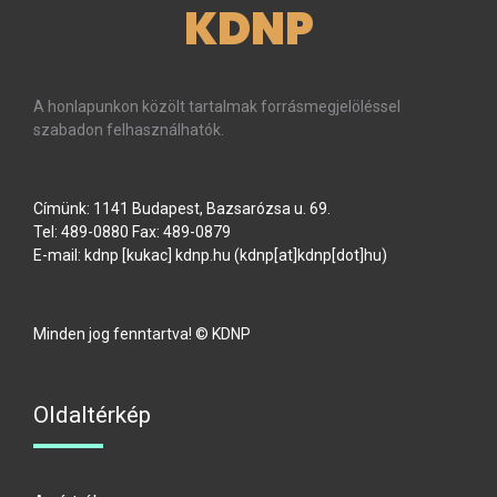
KDNP
A honlapunkon közölt tartalmak forrásmegjelöléssel
szabadon felhasználhatók.
Címünk: 1141 Budapest, Bazsarózsa u. 69.
Tel: 489-0880 Fax: 489-0879
E-mail:
kdnp
[kukac]
kdnp
.
hu
(kdnp[at]kdnp[dot]hu)
Minden jog fenntartva! © KDNP
Oldaltérkép