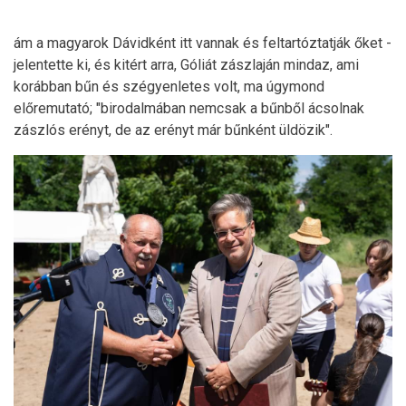
ám a magyarok Dávidként itt vannak és feltartóztatják őket -
jelentette ki, és kitért arra, Góliát zászlaján mindaz, ami
korábban bűn és szégyenletes volt, ma úgymond
előremutató; "birodalmában nemcsak a bűnből ácsolnak
zászlós erényt, de az erényt már bűnként üldözik".