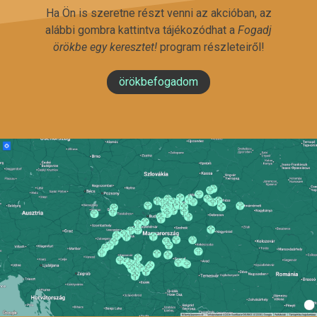
Ha Ön is szeretne részt venni az akcióban, az
alábbi gombra kattintva tájékozódhat a
Fogadj
örökbe egy keresztet!
program részleteiről!
örökbefogadom