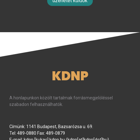
üzenetet küldök
KDNP
A honlapunkon közölt tartalmak forrásmegjelöléssel
szabadon felhasználhatók.
Címünk: 1141 Budapest, Bazsarózsa u. 69.
Tel: 489-0880 Fax: 489-0879
E-mail:
kdnp
[kukac]
kdnp
.
hu
(kdnp[at]kdnp[dot]hu)