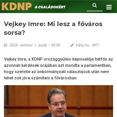
KDNP
Ugrás
Keresés
A családokért.
a
tartalomra
Vejkey Imre: Mi lesz a főváros
sorsa?
2024. október 1., kedd – 09:00
kdnp.hu - MTI
Vejkey Imre, a KDNP országgyűlési képviselője hétfőn az
azonnali kérdések órájában azt mondta a parlamentben,
hogy szerinte az önkormányzati választások után nem
lehet sok jóra számítani a fővárosban.