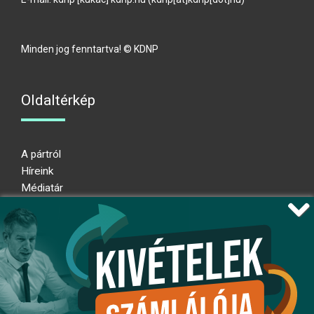
Minden jog fenntartva! © KDNP
Oldaltérkép
A pártról
Híreink
Médiatár
Impresszum
Adatkezelési nyilatkozat
Átláthatósági nyilatkozat
Ugrás az oldal tetejére
Kövessen minket!