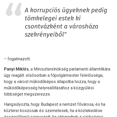
A korrupciós ügyeknek pedig
tömkelegei estek ki
csontvázként a városháza
szekrényeiből"
– fogalmazott.
Panyi
Miklós
, a Miniszterelnökség parlamenti államtitkára
úgy reagált: elsősorban a főpolgármester felelőssége,
hogy a várost működőképes állapotba hozza, hogy a
működőképesség helyreállításához a közgyűlési
többséget megszerezze.
Hangsúlyozta, hogy Budapest a nemzet fővárosa, és ha
közterei koszosak és szemetesek, ha a közlekedése
ésszerűtlenül szervezett, ha elmaradnak a szükséges