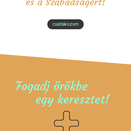
és a Szabadságért!
csatlakozom
Fogadj örökbe
egy keresztet!