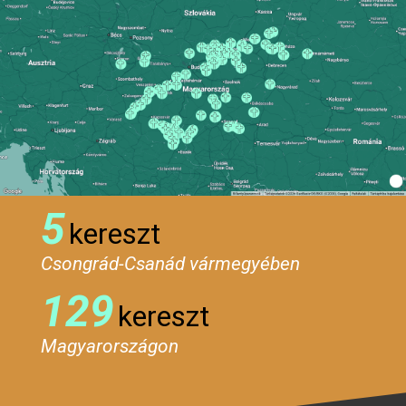
5
kereszt
Csongrád-Csanád vármegyében
129
kereszt
Magyarországon