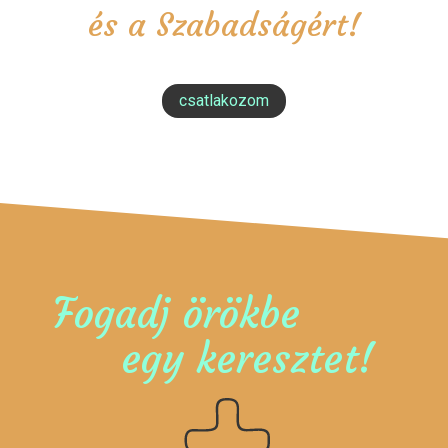
és a Szabadságért!
csatlakozom
Fogadj örökbe
egy keresztet!