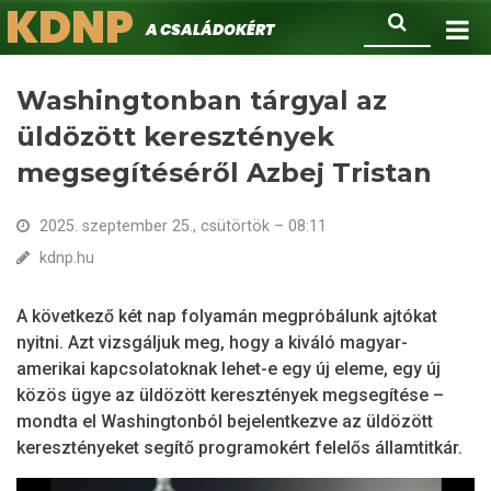
KDNP
Ugrás
Keresés
A családokért.
a
tartalomra
Washingtonban tárgyal az
üldözött keresztények
megsegítéséről Azbej Tristan
2025. szeptember 25., csütörtök – 08:11
kdnp.hu
A következő két nap folyamán megpróbálunk ajtókat
nyitni. Azt vizsgáljuk meg, hogy a kiváló magyar-
amerikai kapcsolatoknak lehet-e egy új eleme, egy új
közös ügye az üldözött keresztények megsegítése –
mondta el Washingtonból bejelentkezve az üldözött
keresztényeket segítő programokért felelős államtitkár.