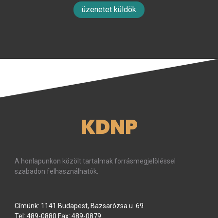
üzenetet küldök
KDNP
A honlapunkon közölt tartalmak forrásmegjelöléssel
szabadon felhasználhatók.
Címünk: 1141 Budapest, Bazsarózsa u. 69.
Tel: 489-0880 Fax: 489-0879