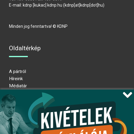
E-mail:
kdnp
[kukac]
kdnp
.
hu
(kdnp[at]kdnp[dot]hu)
Minden jog fenntartva! © KDNP
Oldaltérkép
A pártról
Híreink
Médiatár
Impresszum
Adatkezelési nyilatkozat
Átláthatósági nyilatkozat
Ugrás az oldal tetejére
Kövessen minket!