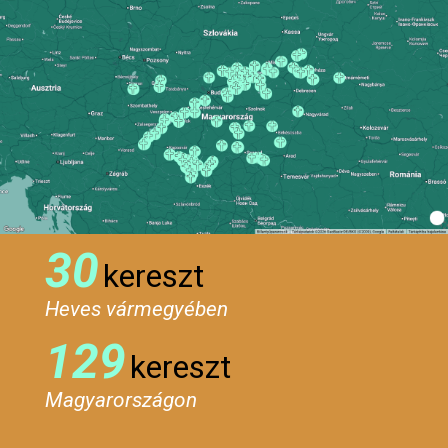
30
kereszt
Heves vármegyében
129
kereszt
Magyarországon