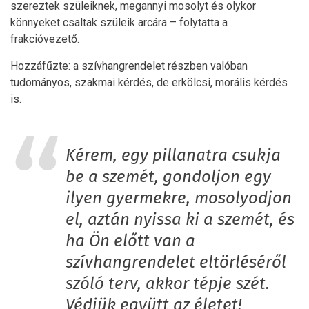
szereztek szüleiknek, megannyi mosolyt és olykor
könnyeket csaltak szüleik arcára – folytatta a
frakcióvezető.
Hozzáfűzte: a szívhangrendelet részben valóban
tudományos, szakmai kérdés, de erkölcsi, morális kérdés
is.
Kérem, egy pillanatra csukja
be a szemét, gondoljon egy
ilyen gyermekre, mosolyodjon
el, aztán nyissa ki a szemét, és
ha Ön előtt van a
szívhangrendelet eltörléséről
szóló terv, akkor tépje szét.
Védjük együtt az életet!