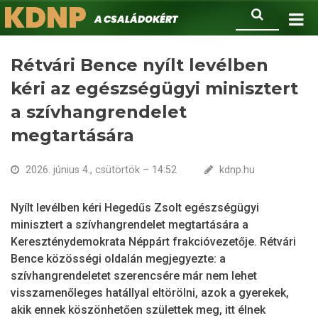
KDNP
Ugrás
Keresés
A családokért.
a
tartalomra
Rétvári Bence nyílt levélben
kéri az egészségügyi minisztert
a szívhangrendelet
megtartására
2026. június 4., csütörtök – 14:52
kdnp.hu
Nyílt levélben kéri Hegedűs Zsolt egészségügyi
minisztert a szívhangrendelet megtartására a
Kereszténydemokrata Néppárt frakcióvezetője. Rétvári
Bence közösségi oldalán megjegyezte: a
szívhangrendeletet szerencsére már nem lehet
visszamenőleges hatállyal eltörölni, azok a gyerekek,
akik ennek köszönhetően születtek meg, itt élnek