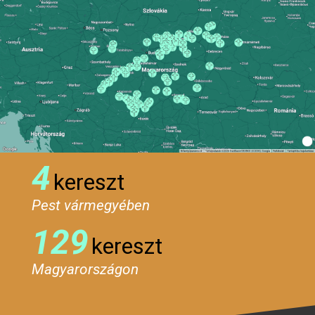
4
kereszt
Pest vármegyében
129
kereszt
Magyarországon