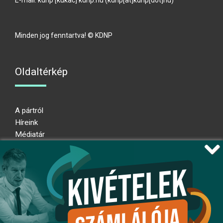
E-mail:
kdnp
[kukac]
kdnp
.
hu
(kdnp[at]kdnp[dot]hu)
Minden jog fenntartva! © KDNP
Oldaltérkép
A pártról
Híreink
Médiatár
Impresszum
Adatkezelési nyilatkozat
Átláthatósági nyilatkozat
Ugrás az oldal tetejére
Kövessen minket!