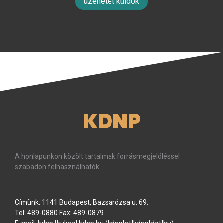
üzenetet küldök
KDNP
A honlapunkon közölt tartalmak forrásmegjelöléssel
szabadon felhasználhatók.
Címünk: 1141 Budapest, Bazsarózsa u. 69.
Tel: 489-0880 Fax: 489-0879