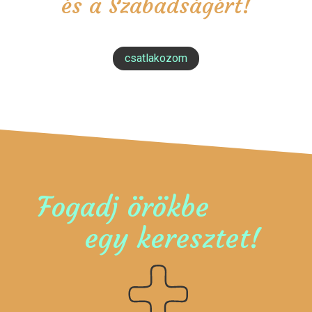
és a Szabadságért!
csatlakozom
Fogadj örökbe
egy keresztet!