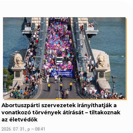
Abortuszpárti szervezetek irányíthatják a
vonatkozó törvények átírását – tiltakoznak
az életvédők
2026. 07. 31., p – 08:41