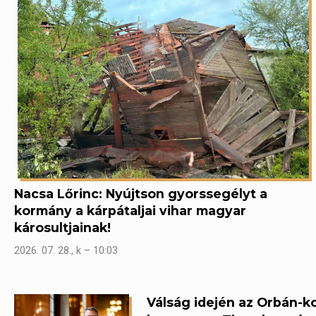
Nacsa Lőrinc: Nyújtson gyorssegélyt a
kormány a kárpátaljai vihar magyar
károsultjainak!
2026. 07. 28., k – 10:03
Válság idején az Orbán-