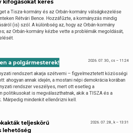
y kifogásokat keres
éget a Tisza-kormány és az Orbán-kormány válságkezelése
pénteken Rétvári Bence. Hozzáfűzte, a kormányzás mindig
sáról (is) szól. A különbség az, hogy az Orbán-kormány
es; az Orbán-kormány kézbe vette a problémák megoldását,
elését.
2026. 07. 30., cs – 11:24
ben a polgármesterek!
nyzati rendszert akarja szétverni – figyelmeztetett közösségi
ott: ahogyan annak idején, a mostani népi demokrácia korában
nyzati rendszer veszélyes, mert ott esetleg a
 politikusokat is megválaszthatnak, akik a TISZA és a
 Márpedig mindenkit ellenőrizni kell.
ökakták teljeskörű
2026. 07. 28., k – 13:31
s lehetőség