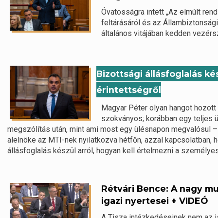
Óvatosságra intett „Az elmúlt ren
feltárásáról és az Állambiztonsági
általános vitájában kedden vezérs
Bizottsági állásfoglalás k
érintettségről
Magyar Péter olyan hangot hozott
szokványos; korábban egy teljes ü
megszólítás után, mint ami most egy ülésnapon megvalósul 
alelnöke az MTI-nek nyilatkozva hétfőn, azzal kapcsolatban,
állásfoglalás készül arról, hogyan kell értelmezni a személyes
Rétvári Bence: A nagy mu
igazi nyertesei + VIDEÓ
A Tisza intézkedéseinek nem az is