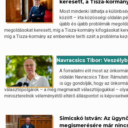
keresett, a Tisza-kormán
Most mindenki láthatja a különbs
között – írta közösségi oldalán 
újabb és újabb problémák megoldá
megoldásokat keresett, míg a Tisza-kormány kifogásokat ker
míg a Tisza-kormány az emberekre teríti szét a probléma kez
Navracsics Tibor: Veszély
A forradalmi elit most az önkormá
oldalán Navracsics Tibor. Rámutat
is úgy gondolják, hogy az önkormá
választópolgárok – a még megmaradt választójogukkal – olyan
miniszterelnök véleményétől eltérő álláspontot is képviselnek.
Simicskó István: Az ügyn
megismerésére már ninc