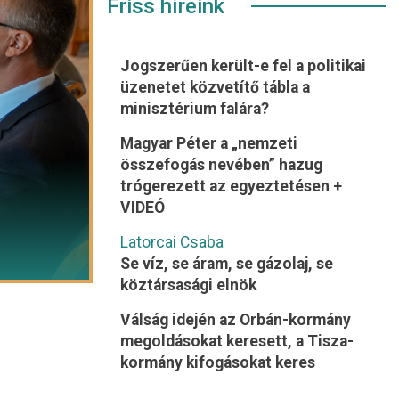
Friss híreink
Jogszerűen került-e fel a politikai
üzenetet közvetítő tábla a
minisztérium falára?
Magyar Péter a „nemzeti
összefogás nevében” hazug
trógerezett az egyeztetésen +
VIDEÓ
Latorcai Csaba
Se víz, se áram, se gázolaj, se
köztársasági elnök
Válság idején az Orbán-kormány
megoldásokat keresett, a Tisza-
kormány kifogásokat keres