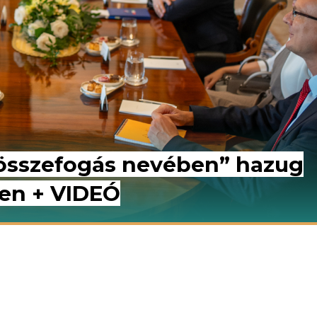
 összefogás nevében” hazug
sen + VIDEÓ