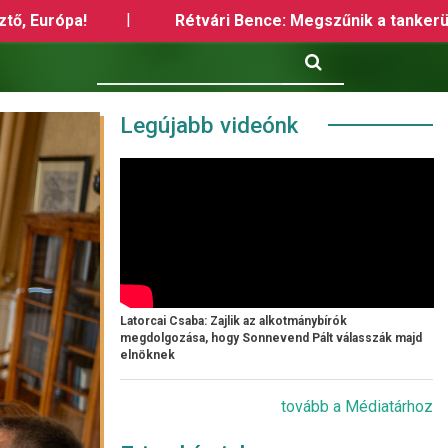
ce: Megszűnik a tankerületek maradék szabadsága is + VI
Keresés
Legújabb videónk
Latorcai Csaba: Zajlik az alkotmánybírók
megdolgozása, hogy Sonnevend Pált válasszák majd
elnöknek
tovább a Médiatárhoz