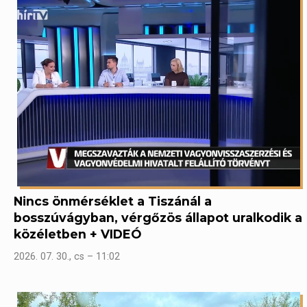
Nincs önmérséklet a Tiszánál a
bosszúvágyban, vérgőzös állapot uralkodik a
közéletben + VIDEÓ
2026. 07. 30., cs – 11:02