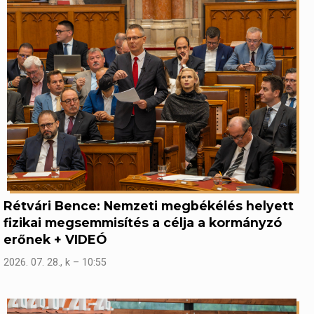
Rétvári Bence: Nemzeti megbékélés helyett
fizikai megsemmisítés a célja a kormányzó
erőnek + VIDEÓ
2026. 07. 28., k – 10:55