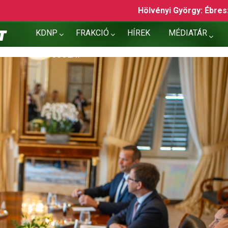
Hölvényi György: Ébresztő, Európa!
Rétvári Ben
KDNP
FRAKCIÓ
HÍREK
MÉDIATÁR
KAPCSOLAT