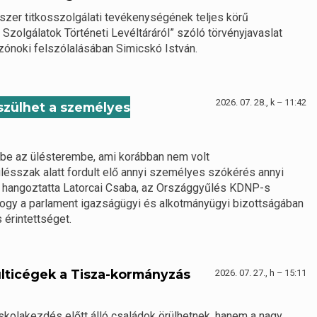
dszer titkosszolgálati tevékenységének teljes körű
 Szolgálatok Történeti Levéltáráról” szóló törvényjavaslat
zónoki felszólalásában Simicskó István.
2026. 07. 28., k – 11:42
észülhet a személyes
 be az ülésterembe, ami korábban nem volt
lésszak alatt fordult elő annyi személyes szókérés annyi
– hangoztatta Latorcai Csaba, az Országgyűlés KDNP-s
 hogy a parlament igazságügyi és alkotmányügyi bizottságában
 érintettséget.
lticégek a Tisza-kormányzás
2026. 07. 27., h – 15:11
kolakezdés előtt álló családok örülhetnek, hanem a nagy