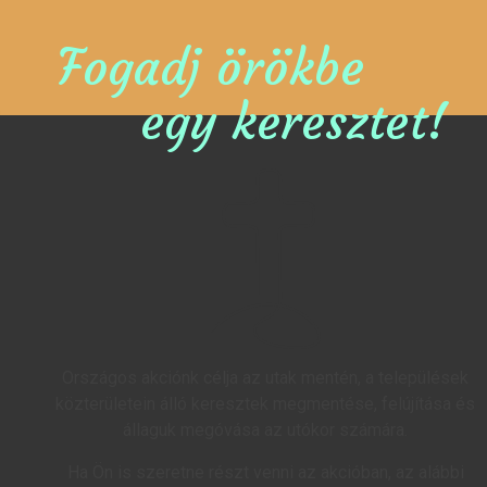
Fogadj örökbe
egy keresztet!
Országos akciónk célja az utak mentén, a települések
közterületein álló keresztek megmentése, felújítása és
állaguk megóvása az utókor számára.
Ha Ön is szeretne részt venni az akcióban, az alábbi