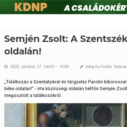
KDNP
A családokért.
Ugrás
a
tartalomra
Semjén Zsolt: A Szentszé
oldalán!
2025. október 27., hétfő – 14:00
kdnp.hu Fotók: Vatica
„Találkozás a Szentatyával és tárgyalás Parolin bíborossa
béke oldalán!” - írta közösségi oldalán hétfőn Semjén Zsolt
megosztott a találkozókról.