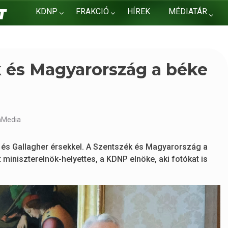
KDNP
FRAKCIÓ
HÍREK
MÉDIATÁR
KAPCSOLAT
k és Magyarország a béke
nMedia
l és Gallagher érsekkel. A Szentszék és Magyarország a
 miniszterelnök-helyettes, a KDNP elnöke, aki fotókat is