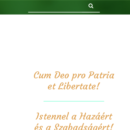
Keresés
Cum Deo pro Patria
et Libertate!
Istennel a Hazáért
és a Szabadságért!