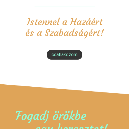
Istennel a Hazáért
és a Szabadságért!
csatlakozom
Fogadj örökbe
egy keresztet!