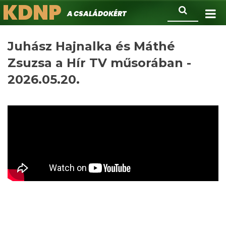
KDNP
Ugrás
Keresés
A családokért.
a
tartalomra
Juhász Hajnalka és Máthé
Zsuzsa a Hír TV műsorában -
2026.05.20.