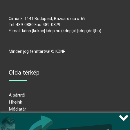
Címünk: 1141 Budapest, Bazsarózsa u. 69.
Tel: 489-0880 Fax: 489-0879
E-mail:
kdnp
[kukac]
kdnp
.
hu
(kdnp[at]kdnp[dot]hu)
Minden jog fenntartva! © KDNP
Oldaltérkép
A pártról
Híreink
Médiatár
Impresszum
Adatkezelési nyilatkozat
Átláthatósági nyilatkozat