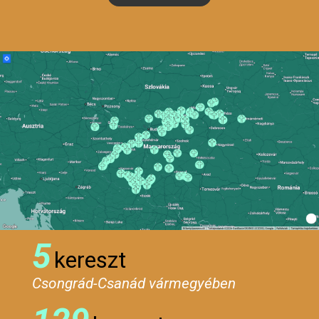
5
kereszt
Csongrád-Csanád vármegyében