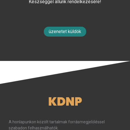
Készséggel állunk rendelkezésére!
üzenetet küldök
KDNP
A honlapunkon közölt tartalmak forrásmegjelöléssel
szabadon felhasználhatók.