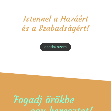
Istennel a Hazáért
és a Szabadságért!
csatlakozom
Fogadj örökbe
egy keresztet!