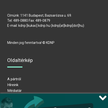
Címünk: 1141 Budapest, Bazsarózsa u. 69.
Tel: 489-0880 Fax: 489-0879
E-mail:
kdnp
[kukac]
kdnp
.
hu
(kdnp[at]kdnp[dot]hu)
Minden jog fenntartva! © KDNP
Oldaltérkép
A pártról
Híreink
Médiatár
Impresszum
Adatkezelési nyilatkozat
Átláthatósági nyilatkozat