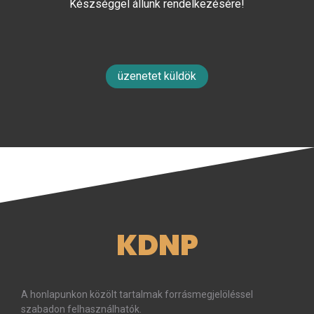
Készséggel állunk rendelkezésére!
üzenetet küldök
KDNP
A honlapunkon közölt tartalmak forrásmegjelöléssel
szabadon felhasználhatók.