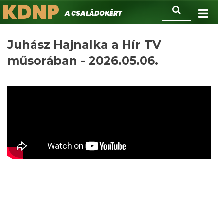
KDNP
Ugrás
Keresés
A családokért.
a
tartalomra
Juhász Hajnalka a Hír TV
műsorában - 2026.05.06.