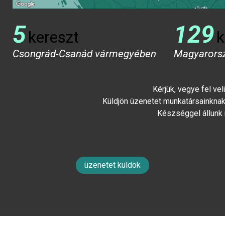
5
129
kereszt
k
Csongrád-Csanád vármegyében
Magyarors
Kérjük, vegye fel ve
Küldjön üzenetet munkatársainknak 
Készséggel állunk
üzenetet küldök