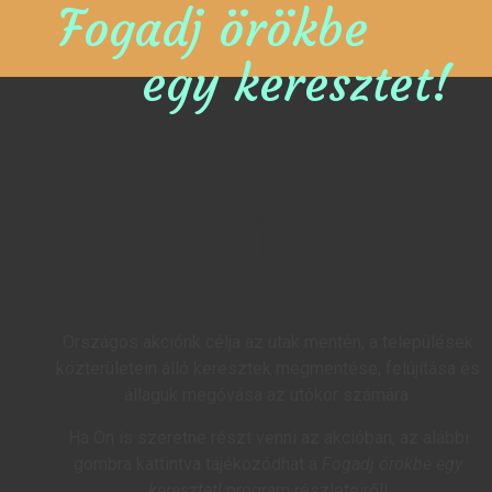
Fogadj örökbe
egy keresztet!
Országos akciónk célja az utak mentén, a települések
közterületein álló keresztek megmentése, felújítása és
állaguk megóvása az utókor számára.
Ha Ön is szeretne részt venni az akcióban, az alábbi
gombra kattintva tájékozódhat a
Fogadj örökbe egy
keresztet!
program részleteiről!