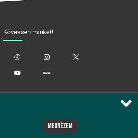
Kövessen minket!
fb
ig
x
yt
flickr
megnézem