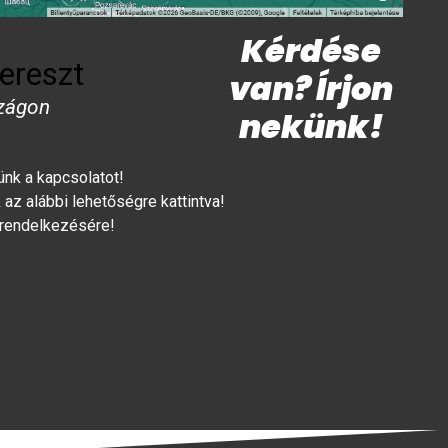
Kérdése
ereszt
van? Írjon
zágon
nekünk!
lünk a kapcsolatot!
az alábbi lehetőségre kattintva!
 rendelkezésére!