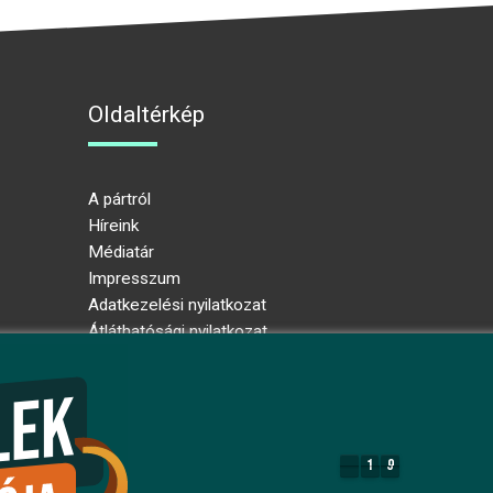
Oldaltérkép
A pártról
Híreink
Médiatár
Impresszum
Adatkezelési nyilatkozat
Átláthatósági nyilatkozat
Ugrás az oldal tetejére
1
9
1
9
7