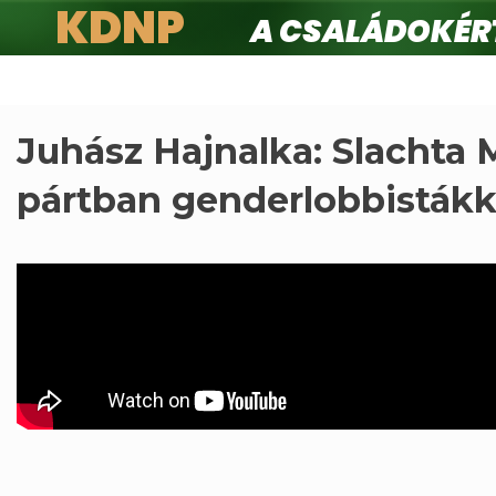
KDNP
A családokért.
Ugrás
a
tartalomra
Juhász Hajnalka: Slachta 
pártban genderlobbistákk