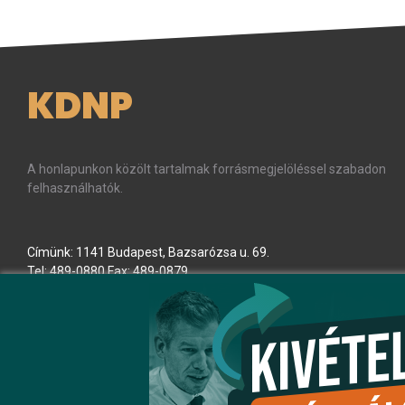
KDNP
A honlapunkon közölt tartalmak forrásmegjelöléssel szabadon
felhasználhatók.
Címünk: 1141 Budapest, Bazsarózsa u. 69.
Tel: 489-0880 Fax: 489-0879
E-mail:
kdnp
[kukac]
kdnp
.
hu
(kdnp[at]kdnp[dot]hu)
Minden jog fenntartva! © KDNP