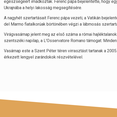
egészségéért imádkoztak. Ferenc pápa bejelentette, hogy eg
Ukrajnába a helyi lakosság megsegítésére.
A nagyhét szertartásait Ferenc pápa vezeti; a Vatikán bejelen
del Marmo fiatalkorúak börtönében végzi a lábmosás szertar
Virágvasárnap jelent meg az első száma a római hajléktalano
szentszéki napilap, a L'Osservatore Romano támogat. Minden 
Vasárnap este a Szent Péter téren virrasztást tartanak a 2005
érkezett lengyel zarándokok részvételével.