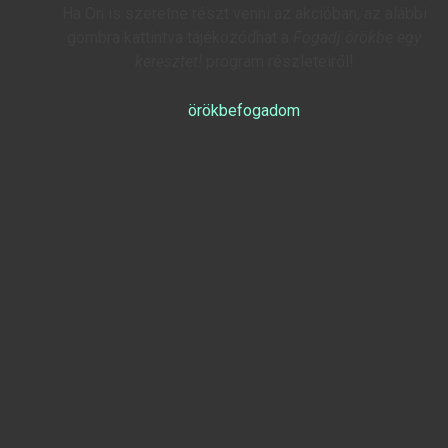
Ha Ön is szeretne részt venni az akcióban, az alábbi
gombra kattintva tájékozódhat a
Fogadj örökbe egy
keresztet!
program részleteiről!
örökbefogadom