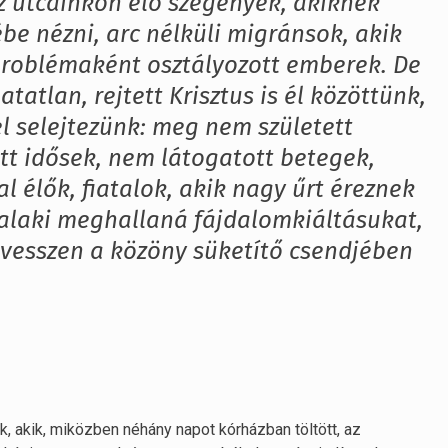
 utcáinkon élő szegények, akiknek
e nézni, arc nélküli migránsok, akik
roblémaként osztályozott emberek. De
tatlan, rejtett Krisztus is él közöttünk,
el selejtezünk: meg nem született
t idősek, nem látogatott betegek,
l élők, fiatalok, akik nagy űrt éreznek
alaki meghallaná fájdalomkiáltásukat,
lvesszen a közöny süketítő csendjében
akik, miközben néhány napot kórházban töltött, az