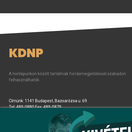
KDNP
A honlapunkon közölt tartalmak forrásmegjelöléssel szabadon
felhasználhatók.
Címünk: 1141 Budapest, Bazsarózsa u. 69.
Tel: 489-0880 Fax: 489-0879
E-mail:
kdnp
[kukac]
kdnp
.
hu
(kdnp[at]kdnp[dot]hu)