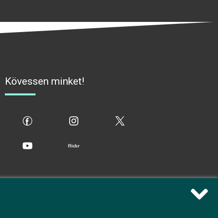
Kövessen minket!
fb
ig
x
yt
flickr