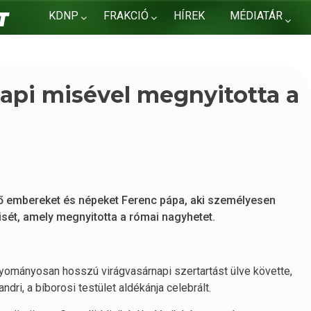
KDNP
FRAKCIÓ
HÍREK
MÉDIATÁR
KAPCSOLAT
api misével megnyitotta a
dő embereket és népeket Ferenc pápa, aki személyesen
misét, amely megnyitotta a római nagyhetet.
gyományosan hosszú virágvasárnapi szertartást ülve követte,
ndri, a bíborosi testület aldékánja celebrált.