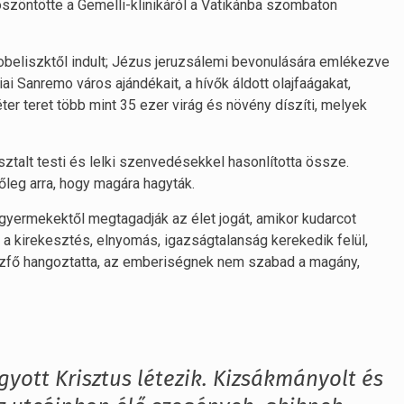
öszöntötte a Gemelli-klinikáról a Vatikánba szombaton
obeliszktől indult; Jézus jeruzsálemi bevonulására emlékezve
ai Sanremo város ajándékait, a hívők áldott olajfaágakat,
r teret több mint 35 ezer virág és növény díszíti, melyek
ztalt testi és lelki szenvedésekkel hasonlította össze.
, és főleg arra, hogy magára hagyták.
 gyermekektől megtagadják az élet jogát, amikor kudarcot
a kirekesztés, elnyomás, igazságtalanság kerekedik felül,
házfő hangoztatta, az emberiségnek nem szabad a magány,
ott Krisztus létezik. Kizsákmányolt és