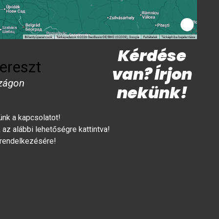
Kérdése
ereszt
van? Írjon
zágon
nekünk!
lünk a kapcsolatot!
az alábbi lehetőségre kattintva!
 rendelkezésére!