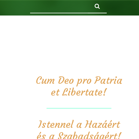
Keresés
Cum Deo pro Patria
et Libertate!
Istennel a Hazáért
és a Szabadságért!