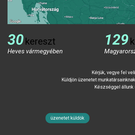
30
129
kereszt
k
Heves vármegyében
Magyarors
Kérjük, vegye fel ve
Küldjön üzenetet munkatársainknak 
Készséggel állunk
üzenetet küldök