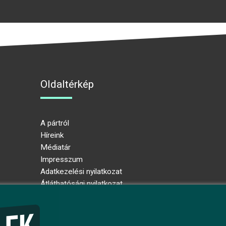
Oldaltérkép
A pártról
Híreink
Médiatár
Impresszum
Adatkezelési nyilatkozat
Átláthatósági nyilatkozat
Ugrás az oldal tetejére