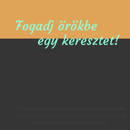
Fogadj örökbe
egy keresztet!
Országos akciónk célja az utak mentén, a települések
közterületein álló keresztek megmentése, felújítása és
állaguk megóvása az utókor számára.