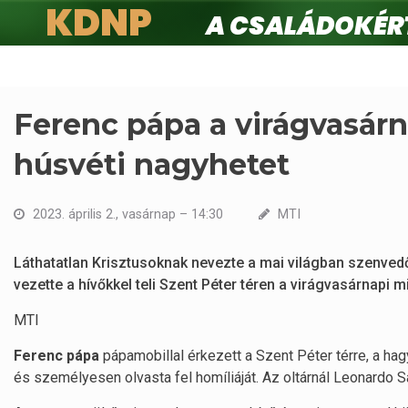
KDNP
A családokért.
Ugrás
a
tartalomra
Ferenc pápa a virágvasárn
húsvéti nagyhetet
2023. április 2., vasárnap – 14:30
MTI
Láthatatlan Krisztusoknak nevezte a mai világban szenve
vezette a hívőkkel teli Szent Péter téren a virágvasárnapi 
MTI
Ferenc pápa
pápamobillal érkezett a Szent Péter térre, a ha
és személyesen olvasta fel homíliáját. Az oltárnál Leonardo Sa