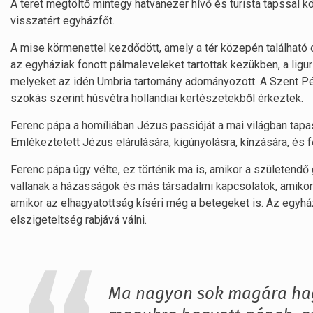
A teret megtöltő mintegy hatvanezer hívő és turista tapssal k
visszatért egyházfőt.
A mise körmenettel kezdődött, amely a tér közepén található 
az egyháziak fonott pálmaleveleket tartottak kezükben, a liguri
melyeket az idén Umbria tartomány adományozott. A Szent Péte
szokás szerint húsvétra hollandiai kertészetekből érkeztek.
Ferenc pápa a homíliában Jézus passióját a mai világban tapas
Emlékeztetett Jézus elárulására, kigúnyolásra, kínzására
Ferenc pápa úgy vélte, ez történik ma is, amikor a születendő
vallanak a házasságok és más társadalmi kapcsolatok, amikor 
amikor az elhagyatottság kíséri még a betegeket is. Az egy
elszigeteltség rabjává válni.
Ma nagyon sok magára hagy