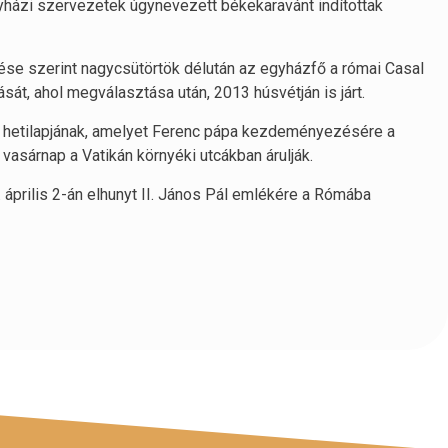
yházi szervezetek úgynevezett békekaravánt indítottak
tése szerint nagycsütörtök délután az egyházfő a római Casal
tását, ahol megválasztása után, 2013 húsvétján is járt.
k hetilapjának, amelyet Ferenc pápa kezdeményezésére a
vasárnap a Vatikán környéki utcákban árulják.
. április 2-án elhunyt II. János Pál emlékére a Rómába