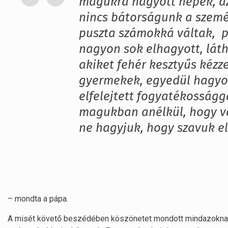
magukra hagyott népek, az
nincs bátorságunk a szeméb
puszta számokká váltak, p
nagyon sok elhagyott, látha
akiket fehér kesztyűs kézz
gyermekek, egyedül hagyot
elfelejtett fogyatékosságga
magukban anélkül, hogy v
ne hagyjuk, hogy szavuk e
– mondta a pápa.
A misét követő beszédében köszönetet mondott mindazoknak, 