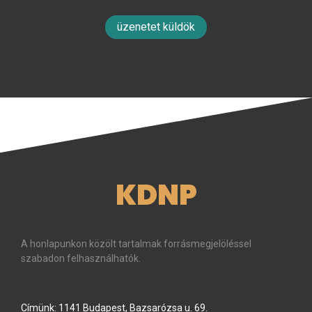
üzenetet küldök
KDNP
A honlapunkon közölt tartalmak forrásmegjelöléssel
szabadon felhasználhatók.
Címünk: 1141 Budapest, Bazsarózsa u. 69.