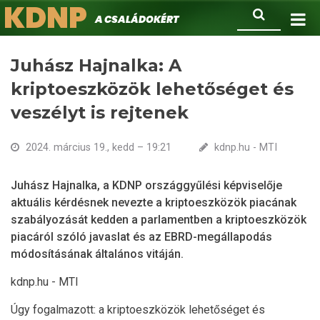
KDNP
Ugrás
Keresés
A családokért.
a
tartalomra
Juhász Hajnalka: A
kriptoeszközök lehetőséget és
veszélyt is rejtenek
2024. március 19., kedd – 19:21
kdnp.hu - MTI
Juhász Hajnalka, a KDNP országgyűlési képviselője
aktuális kérdésnek nevezte a kriptoeszközök piacának
szabályozását kedden a parlamentben a kriptoeszközök
piacáról szóló javaslat és az EBRD-megállapodás
módosításának általános vitáján.
kdnp.hu - MTI
Úgy fogalmazott: a kriptoeszközök lehetőséget és