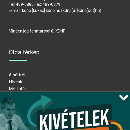
Tel: 489-0880 Fax: 489-0879
E-mail:
kdnp
[kukac]
kdnp
.
hu
(kdnp[at]kdnp[dot]hu)
Minden jog fenntartva! © KDNP
Oldaltérkép
A pártról
Híreink
Médiatár
Impresszum
Adatkezelési nyilatkozat
Átláthatósági nyilatkozat
Ugrás az oldal tetejére