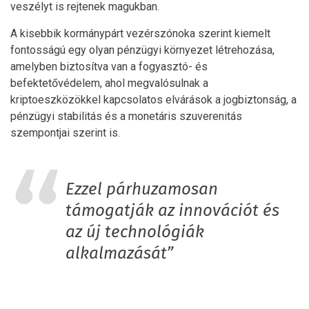
veszélyt is rejtenek magukban.
A kisebbik kormánypárt vezérszónoka szerint kiemelt
fontosságú egy olyan pénzügyi környezet létrehozása,
amelyben biztosítva van a fogyasztó- és
befektetővédelem, ahol megvalósulnak a
kriptoeszközökkel kapcsolatos elvárások a jogbiztonság, a
pénzügyi stabilitás és a monetáris szuverenitás
szempontjai szerint is.
Ezzel párhuzamosan
támogatják az innovációt és
az új technológiák
alkalmazását”