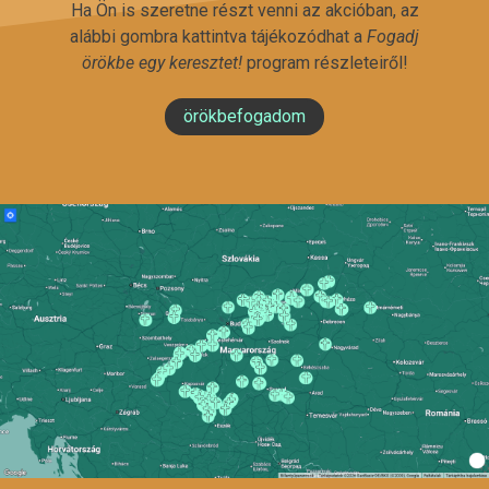
Ha Ön is szeretne részt venni az akcióban, az
alábbi gombra kattintva tájékozódhat a
Fogadj
örökbe egy keresztet!
program részleteiről!
örökbefogadom