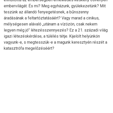
embervilágát. És mi? Meg egyházunk, gyülekezetünk? Mit
teszünk az állandó fenyegetésnek, a bűnszenny
áradásának a feltartóztatásáért? Vagy marad a cinikus,
mélységesen alávaló „utánam a vízözön, csak nekem
legyen még jó” létezésszennyezés? Ez a 21. századi világ
igazi létezéskérdése, a túlélés tétje. Kijelölt helyünkön
vagyunk-e, s megtesszük-e a magunk keresztyén részét a
katasztrófa megelőzéséért?