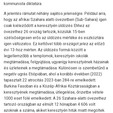
kommunista diktatúra.
A jelentés rámutat néhány sajátos jelenségre. Például arra,
hogy az afrikai Szahara alatti övezetben (Sub-Sahara) igen
csak kiéleződött a keresztyén üldözés Ehhez az
övezethez 26 ország tartozik, közülük 15-ben
szélsőségesen erős az üldözés mértéke és eszköztára
igen változatos. Ez kettővel több országot jelez az előző
évi 13-hoz mérten. Az üldözés formái között a
legjellemzőbb a templomok, keresztyén iskolák
megtámadása, felgyújtása, ugyanígy keresztyének házainak
és üzleteinek a megtámadása. Különösen is szembetűnő a
negatív ugrás Etiópiában, ahol a korábbi években (2022)
tapasztalt 22 atrocitás 2023-ban 284-re emelkedett.
Burkina Fasoban és a Közép-Afrikai Köztársaságban a
keresztyének megtámadása, ütlegelése, őrizetbe vétele
1000 eset fölé emelkedett. A 26 Szahara-alatti övezethez
tartozó országban az elmúlt 12 hónapban 4 606 volt
azoknak a száma, akiket keresztyén hitük miatt megöltek.