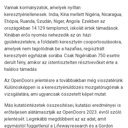
Vannak kormányzatok, amelyek nyíltan
keresztyénellenesek. India, Kína mellett Nigéria, Nicaragua,
Etiópia, Ruanda, Szudán, Niger, Angola. Ezekben az
országokban 14.129 templomot, iskolát értek támadások.
Kínában erős nyomás nehezedik az ún. házi
gyülekezetekre, a földalatti keresztyén csoportosulásokra,
amelyek nem tagolódnak be a hazafias, regisztrált
keresztyén egyházak sorába. Csak Nigériában 750 esetre
derült fény, amikor az istentisztelten résztvevőket érte a
halálos támadás.
Az OpenDoors jelentésre a továbbiakban még visszatérünk.
Különösképpen is a keresztyénüldözés mozgatórugóinak a
vizsgálatára, ami ugyancsak összetett képet mutat.
Más kutatóintézetek összesítései, kutatási eredményei is
erőteljesen alátámasztják az OpenDoors 2023. évről szóló
jelentését. Leginkább megdöbbent az az adat, amit
egymástól függetlenül a Lifeway.research és a Gordon