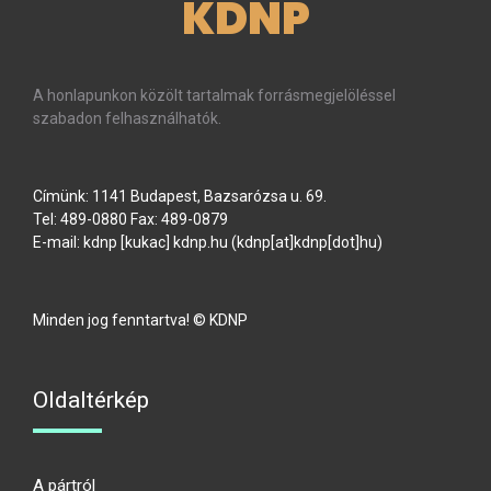
KDNP
A honlapunkon közölt tartalmak forrásmegjelöléssel
szabadon felhasználhatók.
Címünk: 1141 Budapest, Bazsarózsa u. 69.
Tel: 489-0880 Fax: 489-0879
E-mail:
kdnp
[kukac]
kdnp
.
hu
(kdnp[at]kdnp[dot]hu)
Minden jog fenntartva! © KDNP
Oldaltérkép
A pártról