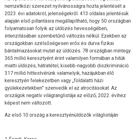
nemzetközi szerezet nyilvánosságra hozta jelentését a
2023. évi adatokról, jelenségekről. 413 oldalas jelentésük
alapján első pillantásra megállapítható, hogy 50 országban
folyamatosan folyik az üldözés hevességében,
intenzitásában szembetűnő változás nélkül. Ezekben az
országokban szélsőségesen erős és durva fizikai
bántalmazásokat mutat az üldözés. 78 országban mintegy
365 millió keresztyént érint valamilyen formában a hitük
miatti üldözés, hátratétel, kisebb-nagyobb diszkrimináció.
317 millió hittestvérünk valamelyik, hazájukban élő
keresztyén felekezetben vagy „földalatti házi
gyülekezetekben” szenvedik el az atrocitásokat. Az
országok negatív világranglistája az előző, 2022. évihez
képest nem változott.
Az első 10 ország a keresztyénüldözők világlistáján