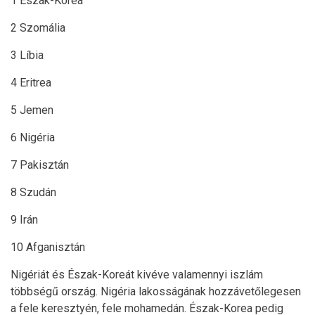
1 Észak-Korea
2 Szomália
3 Líbia
4 Eritrea
5 Jemen
6 Nigéria
7 Pakisztán
8 Szudán
9 Irán
10 Afganisztán
Nigériát és Észak-Koreát kivéve valamennyi iszlám
többségű ország. Nigéria lakosságának hozzávetőlegesen
a fele keresztyén, fele mohamedán. Észak-Korea pedig