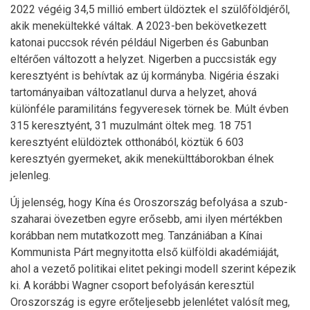
2022 végéig 34,5 millió embert üldöztek el szülőföldjéről,
akik menekültekké váltak. A 2023-ben bekövetkezett
katonai puccsok révén például Nigerben és Gabunban
eltérően változott a helyzet. Nigerben a puccsisták egy
keresztyént is behívtak az új kormányba. Nigéria északi
tartományaiban változatlanul durva a helyzet, ahová
különféle paramilitáns fegyveresek törnek be. Múlt évben
315 keresztyént, 31 muzulmánt öltek meg. 18 751
keresztyént elüldöztek otthonából, köztük 6 603
keresztyén gyermeket, akik menekülttáborokban élnek
jelenleg.
Új jelenség, hogy Kína és Oroszország befolyása a szub-
szaharai övezetben egyre erősebb, ami ilyen mértékben
korábban nem mutatkozott meg. Tanzániában a Kínai
Kommunista Párt megnyitotta első külföldi akadémiáját,
ahol a vezető politikai elitet pekingi modell szerint képezik
ki. A korábbi Wagner csoport befolyásán keresztül
Oroszország is egyre erőteljesebb jelenlétet valósít meg,