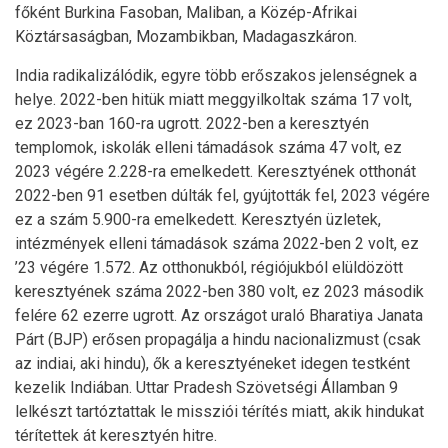
főként Burkina Fasoban, Maliban, a Közép-Afrikai
Köztársaságban, Mozambikban, Madagaszkáron.
India radikalizálódik, egyre több erőszakos jelenségnek a
helye. 2022-ben hitük miatt meggyilkoltak száma 17 volt,
ez 2023-ban 160-ra ugrott. 2022-ben a keresztyén
templomok, iskolák elleni támadások száma 47 volt, ez
2023 végére 2.228-ra emelkedett. Keresztyének otthonát
2022-ben 91 esetben dúlták fel, gyújtották fel, 2023 végére
ez a szám 5.900-ra emelkedett. Keresztyén üzletek,
intézmények elleni támadások száma 2022-ben 2 volt, ez
’23 végére 1.572. Az otthonukból, régiójukból elüldözött
keresztyének száma 2022-ben 380 volt, ez 2023 második
felére 62 ezerre ugrott. Az országot uraló Bharatiya Janata
Párt (BJP) erősen propagálja a hindu nacionalizmust (csak
az indiai, aki hindu), ők a keresztyéneket idegen testként
kezelik Indiában. Uttar Pradesh Szövetségi Államban 9
lelkészt tartóztattak le missziói térítés miatt, akik hindukat
térítettek át keresztyén hitre.