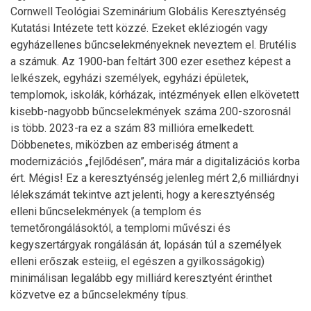
Cornwell Teológiai Szeminárium Globális Keresztyénség
Kutatási Intézete tett közzé. Ezeket ekléziogén vagy
egyházellenes bűncselekményeknek neveztem el. Brutélis
a számuk. Az 1900-ban feltárt 300 ezer esethez képest a
lelkészek, egyházi személyek, egyházi épületek,
templomok, iskolák, kórházak, intézmények ellen elkövetett
kisebb-nagyobb bűncselekmények száma 200-szorosnál
is több. 2023-ra ez a szám 83 millióra emelkedett.
Döbbenetes, miközben az emberiség átment a
modernizációs „fejlődésen”, mára már a digitalizációs korba
ért. Mégis! Ez a keresztyénség jelenleg mért 2,6 milliárdnyi
lélekszámát tekintve azt jelenti, hogy a keresztyénség
elleni bűncselekmények (a templom és
temetőrongálásoktól, a templomi művészi és
kegyszertárgyak rongálásán át, lopásán túl a személyek
elleni erőszak esteiig, el egészen a gyilkosságokig)
minimálisan legalább egy milliárd keresztyént érinthet
közvetve ez a bűncselekmény típus.