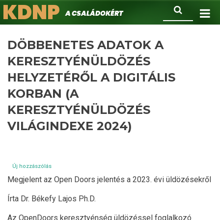
KDNP
Ugrás
Keresés
A családokért.
a
tartalomra
DÖBBENETES ADATOK A
KERESZTYÉNÜLDÖZÉS
HELYZETÉRŐL A DIGITÁLIS
KORBAN (A
KERESZTYÉNÜLDÖZÉS
VILÁGINDEXE 2024)
Új hozzászólás
Megjelent az Open Doors jelentés a 2023. évi üldözésekről
Írta Dr. Békefy Lajos Ph.D.
Az OpenDoors keresztyénség üldözéssel foglalkozó