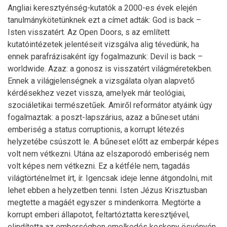
Angliai keresztyénség-kutatók a 2000-es évek elején
tanulmánykötetünknek ezt a címet adták: God is back –
Isten visszatért. Az Open Doors, s az említett
kutatóintézetek jelentéseit vizsgálva alig tévedünk, ha
ennek parafrázisaként így fogalmazunk: Devil is back –
worldwide. Azaz: a gonosz is visszatért világméretekben.
Ennek a világjelenségnek a vizsgálata olyan alapvető
kérdésekhez vezet vissza, amelyek már teológiai,
szociáletikai természetűek. Amiről reformátor atyáink úgy
fogalmaztak: a poszt-lapszárius, azaz a bűneset utáni
emberiség a status corruptionis, a korrupt létezés
helyzetébe csúszott le. A bűneset előtt az emberpár képes
volt nem vétkezni. Utána az elszaporodó emberiség nem
volt képes nem vétkezni. Ez a kétféle nem, tagadás
világtörténelmet írt, ír. Igencsak ideje lenne átgondolni, mit
lehet ebben a helyzetben tenni. Isten Jézus Krisztusban
megtette a magáét egyszer s mindenkorra. Megtörte a
korrupt emberi állapotot, feltartóztatta keresztjével,
elindította az emberségben emelkedés keskeny ösvényén