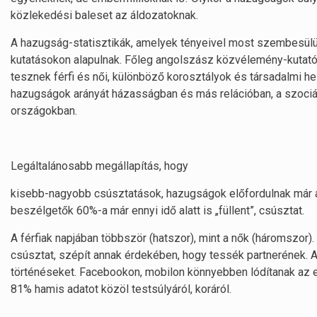
közlekedési baleset az áldozatoknak.
A hazugság-statisztikák, amelyek tényeivel most szembesülünk
kutatásokon alapulnak. Főleg angolszász közvélemény-kutató
tesznek férfi és női, különböző korosztályok és társadalmi hel
hazugságok arányát házasságban és más relációban, a szociá
országokban.
Legáltalánosabb megállapítás, hogy
kisebb-nagyobb csúsztatások, hazugságok előfordulnak már 
beszélgetők 60%-a már ennyi idő alatt is „füllent”, csúsztat.
A férfiak napjában többször (hatszor), mint a nők (háromszor)
csúsztat, szépít annak érdekében, hogy tessék partnerének. A 
történéseket. Facebookon, mobilon könnyebben lódítanak az
81% hamis adatot közöl testsúlyáról, koráról.