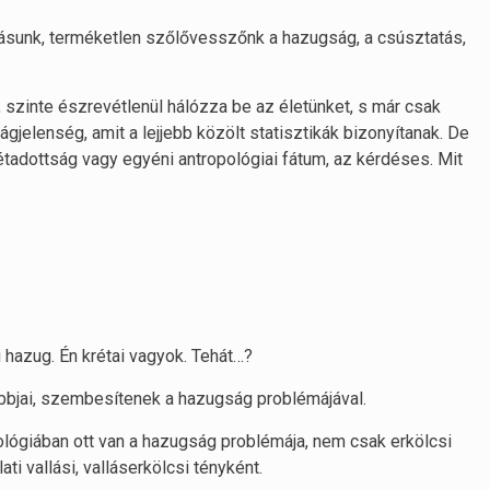
zásunk, terméketlen szőlővesszőnk a hazugság, a csúsztatás,
, szinte észrevétlenül hálózza be az életünket, s már csak
ágjelenség, amit a lejjebb közölt statisztikák bizonyítanak. De
étadottság vagy egyéni antropológiai fátum, az kérdéses. Mit
 hazug. Én krétai vagyok. Tehát…?
óbbjai, szembesítenek a hazugság problémájával.
itológiában ott van a hazugság problémája, nem csak erkölcsi
ti vallási, valláserkölcsi tényként.