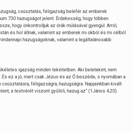
hazugság, csúsztatás, féligazság belefér az emberek
mum 730 hazugságot jelent. Érdekesség, hogy többen
ssze, hogy önkontrolljuk az órák múlásával gyengül. Arról,
stán és hol állnak, valamint az emberek mi okból és mi célból
mindennapi hazugságoknak, valamint a legáltalánosabb
 tökéletes igazság minden tekintetben. Aki beletekint, nem
et. És ez a jó, mert csak Jézus és az Ő beszéde, s nyomában a
n csúsztatásra, féligazságra, hazugságra. Napjainkban kivált
tent, a testvérét viszont gyűlöli, hazug az” (1János 4,20).