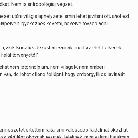
kat. Nem is antropológiai végzet.
set utáni világ alaphelyzete, amin lehet javítani ott, ahol ezt
alapelveit igyekeznek követni, nevelve tovább adni.
en, akik Krisztus Jézusban vannak, mert az élet Lelkének
halál törvényétől”
tehát nem létprincípium, nem világelv, nem emberi
 van, de lehet ellene fellépni, hogy embergyilkos lavináját
természetét értettem rajta, ami valóságos fájdalmat okozhat
os sérülést okoznak testnek, léleknek, mint valami hatalmas