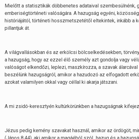
Mielőtt a statisztikák döbbenetes adataival szembesülnénk, 
emberiségtörténeti valóságára. A hazugság egyéni, közösségi, n
históriájától, történeti hosszmetszetétől eltekintek, inkább
pillantjuk át.
A világvallásokban és az erkölcsi bölcselkedésekben, törvén
a hazugság, hogy az ezzel élő személy azt gondolja vagy vél
valóságot elkendőzi, leplezi, maszkírozza, a szavak álarcával
beszélünk hazugságról, amikor a hazudozó az elfogadott erkö
azokat valamilyen okkal vagy céllal ki akarja játszani.
A mi zsidó-keresztyén kultúrkörünkben a hazugságnak kifejeze
Jézus pedig kemény szavakat használ, amikor az ördögöt, min
(János 8,44), aki amikor a magáéból szól „hazug és a hazugság