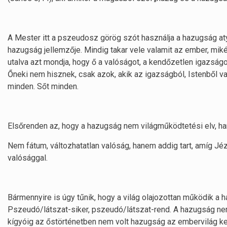
A Mester itt a pszeudosz görög szót használja a hazugság atyj
hazugság jellemzője. Mindig takar vele valamit az ember, mi
utalva azt mondja, hogy ő a valóságot, a kendőzetlen igazságo
Őneki nem hisznek, csak azok, akik az igazságból, Istenből va
minden. Sőt minden.
Elsőrenden az, hogy a hazugság nem világműködtetési elv, ha
Nem fátum, változhatatlan valóság, hanem addig tart, amíg Jézu
valósággal.
Bármennyire is úgy tűnik, hogy a világ olajozottan működik a 
Pszeudó/látszat-siker, pszeudó/látszat-rend. A hazugság nem 
kígyóig az őstörténetben nem volt hazugság az embervilág 