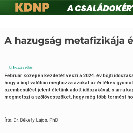
KDNP
A családokért.
Ugrás
a
tartalomra
A hazugság metafizikája é
Új hozzászólás
Február közepén kezdetét veszi a 2024. év böjti időszak
hogy a böjt valóban meghozza azokat az értékes gyümölc
szembesülést jelent életünk adott időszakával, s arra k
megmetszi a szőlővesszőket, hogy még több termést hozz
Írta: Dr. Békefy Lajos, PhD