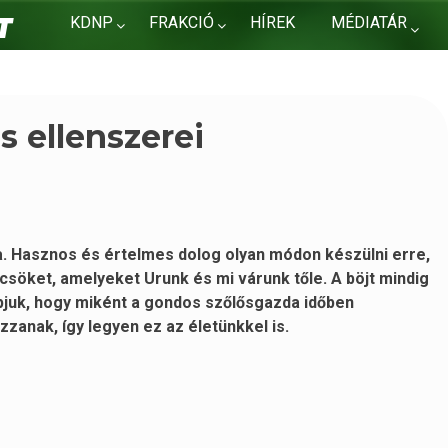
KDNP
FRAKCIÓ
HÍREK
MÉDIATÁR
KAPCSOLAT
s ellenszerei
a. Hasznos és értelmes dolog olyan módon készülni erre,
söket, amelyeket Urunk és mi várunk tőle. A böjt mindig
apjuk, hogy miként a gondos szőlősgazda időben
anak, így legyen ez az életünkkel is.