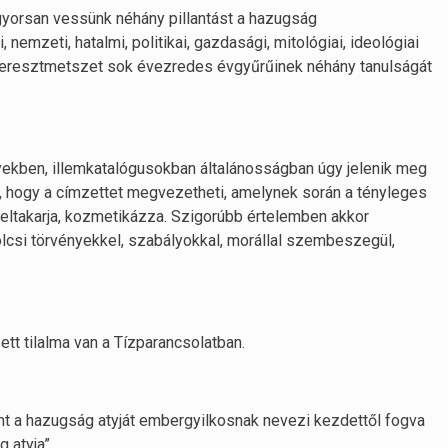
gyorsan vessünk néhány pillantást a hazugság
emzeti, hatalmi, politikai, gazdasági, mitológiai, ideológiai
 a keresztmetszet sok évezredes évgyűrűinek néhány tanulságát
yekben, illemkatalógusokban általánosságban úgy jelenik meg
i, hogy a címzettet megvezetheti, amelynek során a tényleges
 eltakarja, kozmetikázza. Szigorúbb értelemben akkor
lcsi törvényekkel, szabályokkal, morállal szembeszegül,
tt tilalma van a Tízparancsolatban.
t a hazugság atyját embergyilkosnak nevezi kezdettől fogva
 atyja”.