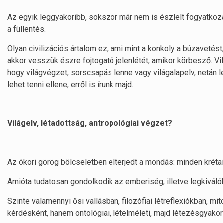
Az egyik leggyakoribb, sokszor már nem is észlelt fogyatko
a füllentés.
Olyan civilizációs ártalom ez, ami mint a konkoly a búzavetést
akkor vesszük észre fojtogató jelenlétét, amikor körbesző. Vil
hogy világvégzet, sorscsapás lenne vagy világalapelv, netán l
lehet tenni ellene, erről is írunk majd.
Világelv, létadottság, antropológiai végzet?
Az ókori görög bölcseletben elterjedt a mondás: minden krétai
Amióta tudatosan gondolkodik az emberiség, illetve legkivál
Szinte valamennyi ősi vallásban, filozófiai létreflexiókban, m
kérdésként, hanem ontológiai, lételméleti, majd létezésgyakorla