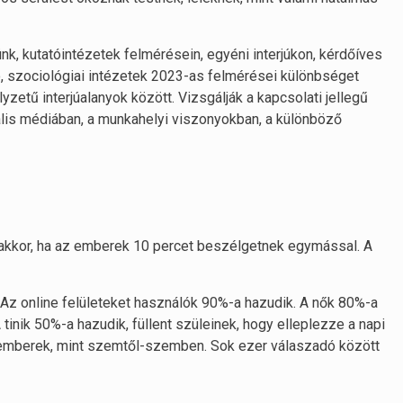
, kutatóintézetek felmérésein, egyéni interjúkon, kérdőíves
, szociológiai intézetek 2023-as felmérései különbséget
yzetű interjúalanyok között. Vizsgálják a kapcsolati jellegű
lis médiában, a munkahelyi viszonyokban, a különböző
akkor, ha az emberek 10 percet beszélgetnek egymással. A
. Az online felületeket használók 90%-a hazudik. A nők 80%-a
tinik 50%-a hazudik, füllent szüleinek, hogy elleplezze a napi
 emberek, mint szemtől-szemben. Sok ezer válaszadó között