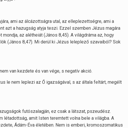
ára, ami az álcázottságra utal, az elleplezettségre, ami a
ként azt a hazugság atyja teszi. Ezzel szemben Jézus magára
t mondja, az alétheiát (János 8,45). A világdráma az, hogy
lók (János 8,47). Mi derül ki Jézus leleplező szavaiból? Sok
nem van kezdete és van vége, s negatív akció.
s le nem leplezi az Ő igazságával, s az általa feltárt, megélt
hazugságok futószalagján, ez csak a látszat, pszeudész.
létadottság, amit Isten teremtett volna bele a világba. A
kezdete, Ádám-Éva életében. Nem is emberi, kromoszomatikus