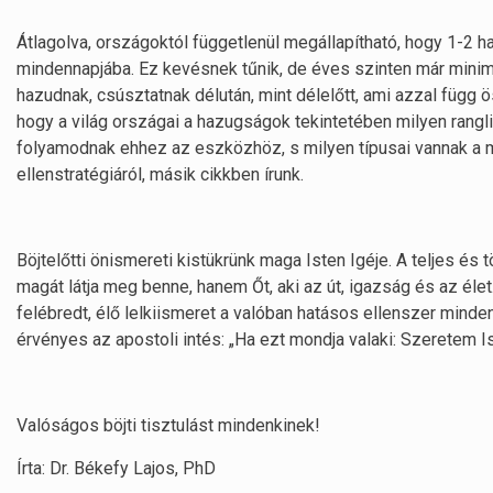
Átlagolva, országoktól függetlenül megállapítható, hogy 1-2 
mindennapjába. Ez kevésnek tűnik, de éves szinten már mini
hazudnak, csúsztatnak délután, mint délelőtt, ami azzal függ ö
hogy a világ országai a hazugságok tekintetében milyen rangli
folyamodnak ehhez az eszközhöz, s milyen típusai vannak a 
ellenstratégiáról, másik cikkben írunk.
Böjtelőtti önismereti kistükrünk maga Isten Igéje. A teljes és
magát látja meg benne, hanem Őt, aki az út, igazság és az él
felébredt, élő lelkiismeret a valóban hatásos ellenszer minde
érvényes az apostoli intés: „Ha ezt mondja valaki: Szeretem Is
Valóságos böjti tisztulást mindenkinek!
Írta: Dr. Békefy Lajos, PhD