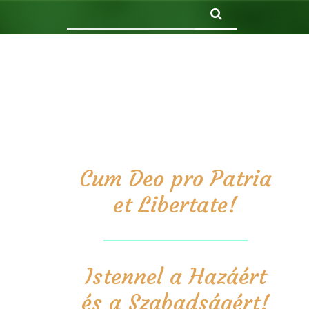
Keresés
Cum Deo pro Patria
et Libertate!
Istennel a Hazáért
és a Szabadságért!