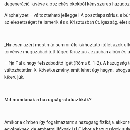
degeneráció, kivéve a pszichés okokból kényszeres hazudozó
Alaphelyzet – változtatható jelleggel. A posztlapszárius, a bűne
az elesettséget felismerik és a Krisztusban út, igazság, élet 
„Nincsen azért most már semmiféle kárhoztató ítélet azok ell
törvénye megszabadított téged Krisztus Jézusban a bűn és a 
– írja Pál a nagy felszabadító Igét (Róma 8, 1-2). A hazugság 
változhatatlan X. Következmény, amit lehet úgy hagyni, ahogyan
kikerüljük.
Mit mondanak a hazugság-statisztikák?
Amikor a címben így fogalmaztam: a hazugság fizikája, akkor 
egyéneknek, de embermillióknak is! Olykor a hazugságok súly