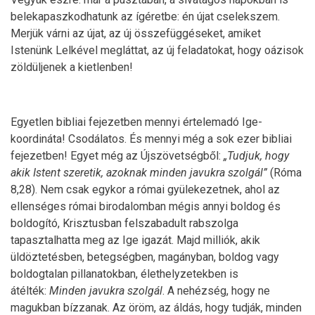
belekapaszkodhatunk az ígéretbe: én újat cselekszem.
Merjük várni az újat, az új összefüggéseket, amiket
Istenünk Lelkével megláttat, az új feladatokat, hogy oázisok
zöldüljenek a kietlenben!
Egyetlen bibliai fejezetben mennyi értelemadó Ige-
koordináta! Csodálatos. És mennyi még a sok ezer bibliai
fejezetben! Egyet még az Újszövetségből:
„Tudjuk, hogy
akik Istent szeretik, azoknak minden javukra szolgál”
(Róma
8,28). Nem csak egykor a római gyülekezetnek, ahol az
ellenséges római birodalomban mégis annyi boldog és
boldogító, Krisztusban felszabadult rabszolga
tapasztalhatta meg az Ige igazát. Majd milliók, akik
üldöztetésben, betegségben, magányban, boldog vagy
boldogtalan pillanatokban, élethelyzetekben is
átélték:
Minden javukra szolgál
. A nehézség, hogy ne
magukban bízzanak. Az öröm, az áldás, hogy tudják, minden