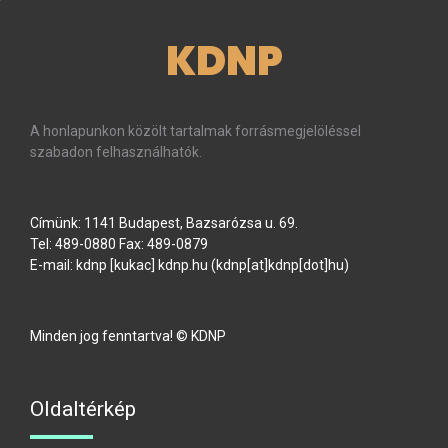
KDNP
A honlapunkon közölt tartalmak forrásmegjelöléssel
szabadon felhasználhatók.
Címünk: 1141 Budapest, Bazsarózsa u. 69.
Tel: 489-0880 Fax: 489-0879
E-mail:
kdnp
[kukac]
kdnp
.
hu
(kdnp[at]kdnp[dot]hu)
Minden jog fenntartva! © KDNP
Oldaltérkép