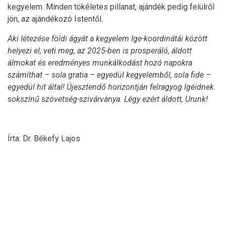
kegyelem. Minden tökéletes pillanat, ajándék pedig felülről
jön, az ajándékozó Istentől.
Aki létezése földi ágyát a kegyelem Ige-koordinátái között
helyezi el, veti meg, az 2025-ben is prosperáló, áldott
álmokat és eredményes munkálkodást hozó napokra
számíthat – sola gratia – egyedül kegyelemből, sola fide –
egyedül hit által! Újesztendő horizontján felragyog Igéidnek
sokszínű szövetség-szivárványa. Légy ezért áldott, Urunk!
Írta: Dr. Békefy Lajos