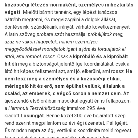
közösségi létezés-normaként, személyes miheztartás
végett.
Mielőtt bármit tennénk, egy lépést tanácsos
hátrébb megtenni, és megvizsgálni a dolgok állását,
döntéseink, szándékaink irányát, várható következményeit.
A latin szöveg
probate
szót használja
: próbáljátok meg,
azaz ne vakon higgyetek, hanem személyes
meggyőződéssel mondjatok igent a jóra és forduljatok el
attól, ami rombol, rossz.
Csak a
kipróbáló és a kipróbált
hit
éli meg a biztonságot jelentő Ige-koordinátákat, csak a
látó hit képes felismerni azt, ami jó, elkerülni, ami rossz.
Ha
nem lesz meg a személyes és a közösségi etikai,
mérlegelő hit és erő, nem épülhet velünk, általunk a
család, az emberek, s végső soron a nemzet sem.
Az
újesztendő első óráiban másokkal együtt én is fellapozom
a
Herrnhuti Testvérközösség
immáron 295. éve
kiadott
Losungját.
Benne közel 300 éve bejáratott szép
rend szerint megpillantom az évi-égi üzenetet, Pál Igéjét.
És minden napra az égi, vertikális koordináta mellé rögvest
látom odahelyezve a nagy imádkozók vagy Isten