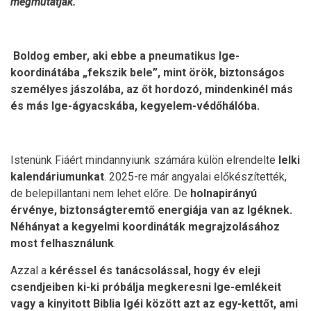
megmutatják.
Boldog ember, aki ebbe a pneumatikus Ige-
koordinátába „fekszik bele”, mint örök, biztonságos
személyes jászolába, az őt hordozó, mindenkinél más
és más Ige-ágyacskába, kegyelem-védőhálóba.
Istenünk Fiáért mindannyiunk számára külön elrendelte
lelki
kalendáriumunkat
. 2025-re már angyalai előkészítették,
de belepillantani nem lehet előre. De
holnapirányú
érvénye, biztonságteremtő energiája van az Igéknek.
Néhányat
a kegyelmi koordináták megrajzolásához
most felhasználunk
.
Azzal a
kéréssel és tanácsolással, hogy év eleji
csendjeiben ki-ki próbálja megkeresni Ige-emlékeit
vagy a kinyitott Biblia Igéi között azt az egy-kettőt, ami