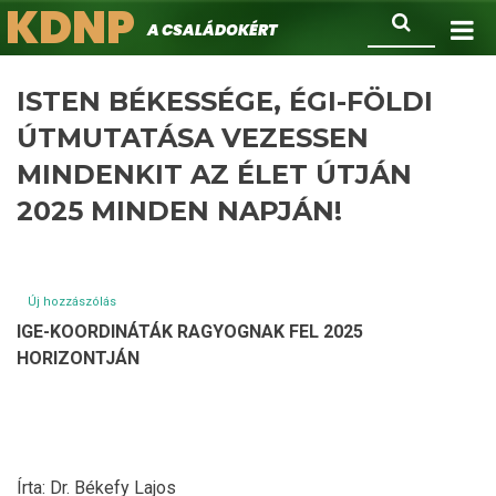
KDNP
Ugrás
Keresés
A családokért.
a
tartalomra
ISTEN BÉKESSÉGE, ÉGI-FÖLDI
ÚTMUTATÁSA VEZESSEN
MINDENKIT AZ ÉLET ÚTJÁN
2025 MINDEN NAPJÁN!
Új hozzászólás
IGE-KOORDINÁTÁK RAGYOGNAK FEL 2025
HORIZONTJÁN
Írta: Dr. Békefy Lajos