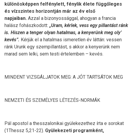
különösképpen felfénylett, fénylik élete függőleges
és vízszintes horizontján már az év első
napjaiban.
Azzal a bizonyossággal, ahogyan a francia
halász fohászkodott:
„Uram, kérlek, vess egy pillantást ránk
is. Hiszen a tenger olyan hatalmas, a kenyerünk meg oly’
kevés”.
Kérjük el a hatalmas ismeretlen év láttán: vessen
ránk Urunk egy szempillantást, s akkor a kenyerünk nem
marad sem lelki, sem testi értelemben – kevés.
MINDENT VIZSGÁLJATOK MEG: A JÓT TARTSÁTOK MEG
NEMZETI ÉS SZEMÉLYES LÉTEZÉS-NORMÁK
Pál apostol a thesszalonikai gyülekezethez írta e sorokat
(1Thessz 5,21-22).
Gyülekezeti programként,