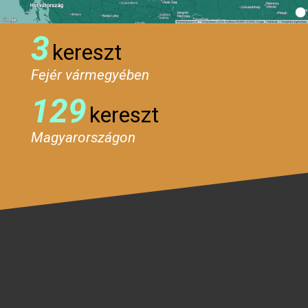
3
kereszt
Fejér vármegyében
129
kereszt
Magyarországon