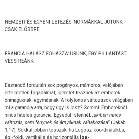
NEMZETI ÉS EGYÉNI LÉTEZÉS-NORMÁKKAL JUTUNK
CSAK ELŐBBRE
FRANCIA HALÁSZ FOHÁSZA: URUNK, EGY PILLANTÁST
VESS REÁNK
Esztendő fordultán sok pogányos, mámoros, valójában
értelmetlen fogadalmat, ígéretet tesznek az emberek
önmaguknak, egymásnak. A folytonos változások világában
mi a garancia arra, hogy úgy is lesz? Semmi. Embereknél
nincs hiteles garancia. Egyedül Istennél, „
akiben nincs
változás, sem fénynek és árnyéknak váltakozása
” (Jakab
1,17). Sokkal jobban tesszük, ha Logosz-koordinátákba,
égi-földi, vertikális és horizontális
Ige-