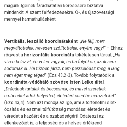
magunk Igéinek fáradhatatlan keresésére biztatva
mindenkit. A szent felfedezésekre. Ó-, és újszövetségi
mennyei harmathullásként.
Vertikális, leszálló koordinátaként
: „
Ne félj, mert
megváltottalak, neveden szólítottalak, enyém vagy!” –
Ehhez
rögvest a
horizontális koordináta
tökéletesen társul
: „Ha
vízen kelsz át, én veled vagyok, és ha folyókon, azok sem
sodornak el. Ha tűzben jársz, nem perzselődsz meg, a láng
nem éget meg téged
” (Ézs 43,2-3). Tovább folytatódik
a
koordináta-védőháló szövése Isten Lelke által
:
„
Drágának tartalak és becsesnek, és miivel szeretlek,
embereket adok helyetted, életedért cserébe nemzeteket
”
(Ézs 43,4). Nem azt mondja az Ige, ami a történelmi élet-
ócsítás és eszmei túlfűtöttség mondása: életedet és
véredet a hazáért és a szabadságért! Odateszi az
ellenkezőjét is, a teljesség és a helyes értékrend