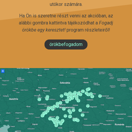
utókor számára.
Ha Ön is szeretne részt venni az akcióban, az
alábbi gombra kattintva tájékozódhat a
Fogadj
örökbe egy keresztet!
program részleteiről!
örökbefogadom