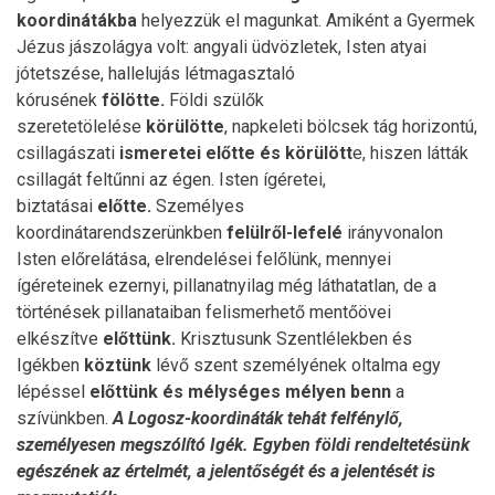
koordinátákba
helyezzük el magunkat. Amiként a Gyermek
Jézus jászolágya volt: angyali üdvözletek, Isten atyai
jótetszése, hallelujás létmagasztaló
kórusének
fölötte.
Földi szülők
szeretetölelése
körülötte
, napkeleti bölcsek tág horizontú,
csillagászati
ismeretei előtte és körülött
e, hiszen látták
csillagát feltűnni az égen. Isten ígéretei,
biztatásai
előtte.
Személyes
koordinátarendszerünkben
felülről-lefelé
irányvonalon
Isten előrelátása, elrendelései felőlünk, mennyei
ígéreteinek ezernyi, pillanatnyilag még láthatatlan, de a
történések pillanataiban felismerhető mentőövei
elkészítve
előttünk.
Krisztusunk Szentlélekben és
Igékben
köztünk
lévő szent személyének oltalma egy
lépéssel
előttünk és mélységes mélyen
benn
a
szívünkben.
A Logosz-koordináták tehát felfénylő,
személyesen megszólító Igék. Egyben földi rendeltetésünk
egészének az értelmét, a jelentőségét és a jelentését is