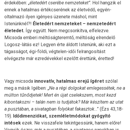
érdekében: „
életedért cserébe nemzeteket”
. Hol hangzik el
ennek a hatalmas értékcserének az életvédő, egyén-
oltalmazó ilyen igényes üzenete máshol, mint
Istenünknél?!
Életedért nemzeteket – nemzetedért
életedet.
Így együtt. Nem megcsonkítva, elfelezve.
Micsoda emberi méltóságteremtő, méltóság elrendelő
Logosz-látás ez! Legyen érte áldott Istenünk, aki ezt a
tágasságot, égi-földi, végtelen-idői felrangosítást
elvégezte már ezredévekkel ezelőtt érettünk, éretted!
Vagy micsoda
innovatív, hatalmas erejű ígéret
szólal
meg a másik Igében: „
Ne a régi dolgokat emlegessétek, ne a
múlton tűnődjetek! Mert én újat cselekszem, most kezd
kibontakozni – talán nem is tudjátok? Már készítem az utat
a pusztában, a sivatagban folyókat fakasztok
…” (Ézs 43,18-
19).
Idődimenziókat, szemléletmódokat gyógyító
intések
ezek. Ne visszafele tekintgessünk, hanem előre!
Vegyük észre: már a pusztában, a sivatagos napokban is