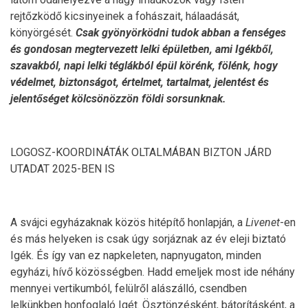
rejtőzködő kicsinyeinek a fohászait, hálaadását,
könyörgését.
Csak gyönyörködni tudok abban a fenséges
és gondosan megtervezett lelki épületben, ami Igékből,
szavakból, napi lelki téglákból épül körénk, fölénk, hogy
védelmet, biztonságot, értelmet, tartalmat, jelentést és
jelentőséget kölcsönözzön földi sorsunknak.
LOGOSZ-KOORDINÁTÁK OLTALMÁBAN BIZTON JÁRD
UTADAT 2025-BEN IS
A svájci egyházaknak közös hitépítő honlapján, a
Livenet
-en
és más helyeken is csak úgy sorjáznak az év eleji biztató
Igék. És így van ez napkeleten, napnyugaton, minden
egyházi, hívő közösségben. Hadd emeljek most ide néhány
mennyei vertikumból, felülről alászálló, csendben
lelkünkben honfoglaló Igét. Ösztönzésként, bátorításként, a