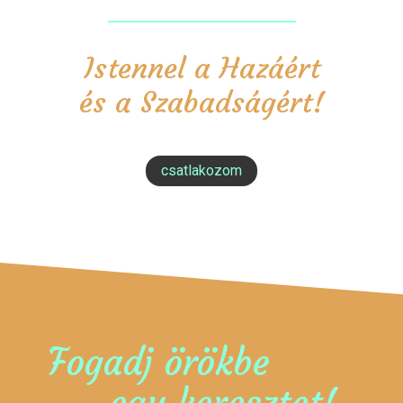
Istennel a Hazáért
és a Szabadságért!
csatlakozom
Fogadj örökbe
egy keresztet!