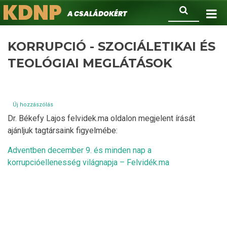
KDNP
Ugrás
Keresés
A családokért.
a
tartalomra
KORRUPCIÓ - SZOCIÁLETIKAI ÉS
TEOLÓGIAI MEGLÁTÁSOK
Új hozzászólás
Dr. Békefy Lajos felvidek.ma oldalon megjelent írását
ajánljuk tagtársaink figyelmébe:
Adventben december 9. és minden nap a
korrupcióellenesség világnapja – Felvidék.ma