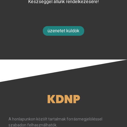
Készséggel állunk rendelkezésére!
üzenetet küldök
KDNP
A honlapunkon közölt tartalmak forrásmegjelöléssel
szabadon felhasználhatók.