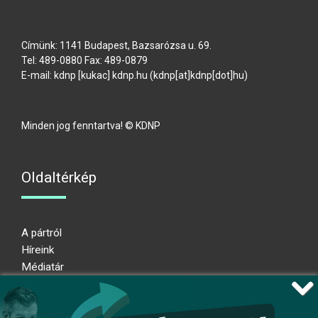
Címünk: 1141 Budapest, Bazsarózsa u. 69.
Tel: 489-0880 Fax: 489-0879
E-mail:
kdnp
[kukac]
kdnp
.
hu
(kdnp[at]kdnp[dot]hu)
Minden jog fenntartva! © KDNP
Oldaltérkép
A pártról
Híreink
Médiatár
Impresszum
Adatkezelési nyilatkozat
Átláthatósági nyilatkozat