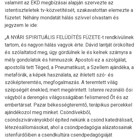
valamint az EKD megbízásai alapján szervezte az
istentiszteletek tv-közvetítését, szakavatottan elemezte a
füzetet. Néhány mondatát hálás szívvel olvastam és
jegyzem le ide:
„A NYÁRI SPIRITUÁLIS FELÜDÍTÉS FÜZETE-t rendkívülinek
tartom, és nagyon hálás vagyok érte. Dávid lantját örökölted
és szólaltatod meg, úgy gördülnek le és kelnek szárnyra a
mély gondolatok és himnuszok. Apostoli ez a szolgálat,
apostollá tett Téged, a Pneumatikust, a Szellem ajándéka, a
metafórák, a képek használata, az ihletett szó- és
szóképteremtés, megfogalmazás. A teremtett világ
szépségét énekled, mert megérintett. Istenre rezonáló ősi
vágyból a derengés világosságában felismered Őt és az
embertársat. Pazar békességteremtő, terápikus percekkel
ajándékozol meg minket. Csöndívekből,
csöndszivárványokból építed nekünk a csönd katedrálisait,
létezésállomásokat, ahol a csöndpedagógia alázatosainak
istenfürdőiben a csendkultúra csendpedagógiáját