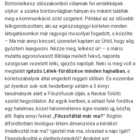
Börtönlelkész időszakomból villannak fel emlékképek
olykor: a szürke börtönvilágban hányan és miként találták
meg a kommunikáció zöld szigeteit. Például az az idősebb
lelkigondozottam, aki az egészségügyi körleten minden
látogatásomkor már ragyogó mosollyal fogadott, s közölte:
– Ma már annyi kincset, üzenetet kaptam az Úrtól, hogy alig
győztem lejegyezni. Nézze meg, lelkész úr! – s máris
mutatta agyonolvasott Bibliája mellett fekvő, naponta
szorgosan vezetett lelki, igézős naplóját. Neki is meg volt a
megtalált
igézős Lélek-fürdőzése minden hajnalban
, a
körletszabályok által engedett reggeli időben. És eszembe
jut ilyenkor sok-sok heidelbergi sétám a 3 évnyi
tanulmányok alatt a Filozófusok útján, a Neckar fölötti
szelíd hegyoldalon. Az egyik kertben, a sétaút felé fordítva
egy hatalmas, közel háromméteres égre mutató ujj, kézfej
állt. Rajta ennyi felirat: „
Filozofáltál már ma?
” Rögtön
átfordítottam teológus-létem dimenzióira a kérdést:
Imádkoztál már ma? Igéztél már ma, olvastad a napi Igét?
Elgondolkodtál-e élethelyzetedről? Amiként azt