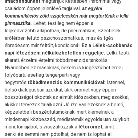
imacsendünket
megtartjuk kettesben Párommal vagy
családom éppen jelenlévő tagjaival,
az egyéni
kommunikációs zöld szigetecskén már megtörténik a lelki
gimnasztika.
Lehet, testileg nem éppen a
legkedvezőbb állapotban, de pneumatikus, Szentlélek
erőtérben lefutó pszichoszomatikus, imás és Igés
ébredésem már feltölt, kondicionál.
Ez a Lélek-csobbanás
napi létezésem nélkülözhetetlen reggelije.
Lelki, testi,
akarati, érzelmi-értelmi többdimenziós tankolás.
Nyáridőben ez másoknak, nekem is kiegészülhet erdei,
folyóparti, esetleg tengerparti vagy
hegytetős
többdimenziós kommunikációval:
Istennel,
belső dialógusban azokkal, akik örömet vagy éppen
bosszúságot okoztak az elmúlt időszakban, meg azokkal,
akikkel tervezek találkozni. Jó íze van ezeknek a belső,
képzeletbeli beszédfutamoknak, mert kiemelnek a
mindennapi közbeszéd, médiatémák egyoldalúan sulykolt
monotóniájából, s visszahozzák a
létörömet,
amit
senki és semmi nem pótolhat, de nem is lophat el.