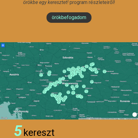
örökbe egy keresztet!
program részleteiről!
örökbefogadom
5
kereszt