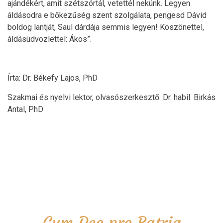
ajándékért, amit szétszórtál, vetettél nekünk. Legyen
áldásodra e bőkezűség szent szolgálata, pengesd Dávid
boldog lantját, Saul dárdája semmis legyen! Köszönettel,
áldásüdvözlettel: Ákos”.
Írta: Dr. Békefy Lajos, PhD
Szakmai és nyelvi lektor, olvasószerkesztő: Dr. habil. Birkás
Antal, PhD
Cum Deo pro Patria