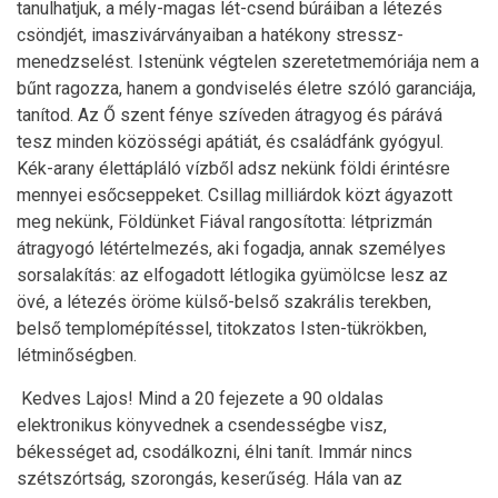
tanulhatjuk, a mély-magas lét-csend búráiban a létezés
csöndjét, imaszivárványaiban a hatékony stressz-
menedzselést. Istenünk végtelen szeretetmemóriája nem a
bűnt ragozza, hanem a gondviselés életre szóló garanciája,
tanítod. Az Ő szent fénye szíveden átragyog és párává
tesz minden közösségi apátiát, és családfánk gyógyul.
Kék-arany élettápláló vízből adsz nekünk földi érintésre
mennyei esőcseppeket. Csillag milliárdok közt ágyazott
meg nekünk, Földünket Fiával rangosította: létprizmán
átragyogó létértelmezés, aki fogadja, annak személyes
sorsalakítás: az elfogadott létlogika gyümölcse lesz az
övé, a létezés öröme külső-belső szakrális terekben,
belső templomépítéssel, titokzatos Isten-tükrökben,
létminőségben.
Kedves Lajos! Mind a 20 fejezete a 90 oldalas
elektronikus könyvednek a csendességbe visz,
békességet ad, csodálkozni, élni tanít. Immár nincs
szétszórtság, szorongás, keserűség. Hála van az