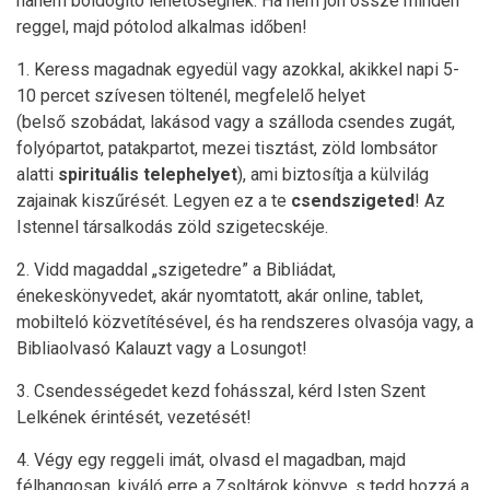
hanem boldogító lehetőségnek. Ha nem jön össze minden
reggel, majd pótolod alkalmas időben!
1. Keress magadnak egyedül vagy azokkal, akikkel napi 5-
10 percet szívesen töltenél, megfelelő helyet
(belső szobádat, lakásod vagy a szálloda csendes zugát,
folyópartot, patakpartot, mezei tisztást, zöld lombsátor
alatti
spirituális telephelyet
), ami biztosítja a külvilág
zajainak kiszűrését. Legyen ez a te
csendszigeted
! Az
Istennel társalkodás zöld szigetecskéje.
2. Vidd magaddal „szigetedre” a Bibliádat,
énekeskönyvedet, akár nyomtatott, akár online, tablet,
mobilteló közvetítésével, és ha rendszeres olvasója vagy, a
Bibliaolvasó Kalauzt vagy a Losungot!
3. Csendességedet kezd fohásszal, kérd Isten Szent
Lelkének érintését, vezetését!
4. Végy egy reggeli imát, olvasd el magadban, majd
félhangosan, kiváló erre a Zsoltárok könyve, s tedd hozzá a