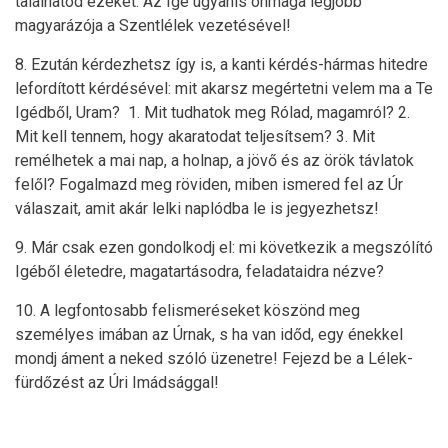
találhatod ezeket. Az Ige ugyanis önmaga legjobb
magyarázója a Szentlélek vezetésével!
8. Ezután kérdezhetsz így is, a kanti kérdés-hármas hitedre
lefordított kérdésével: mit akarsz megértetni velem ma a Te
Igédből, Uram? 1. Mit tudhatok meg Rólad, magamról? 2.
Mit kell tennem, hogy akaratodat teljesítsem? 3. Mit
remélhetek a mai nap, a holnap, a jövő és az örök távlatok
felől? Fogalmazd meg röviden, miben ismered fel az Úr
válaszait, amit akár lelki naplódba le is jegyezhetsz!
9. Már csak ezen gondolkodj el: mi következik a megszólító
Igéből életedre, magatartásodra, feladataidra nézve?
10. A legfontosabb felismeréseket köszönd meg
személyes imában az Úrnak, s ha van időd, egy énekkel
mondj áment a neked szóló üzenetre! Fejezd be a Lélek-
fürdőzést az Úri Imádsággal!