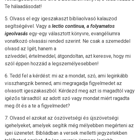
Te hálaadásodat!
5. Olvass el egy igeszakaszt bibliaolvasó kalauzod
segítségével. Vagy a
lectio continua, a folyamatos
igeolvasás
egy-egy választott könyvre, evangéliumra
vonatkozó olvasási rended szerint. Ne csak a szemeddel
olvasd az Igét, hanem a
szíveddel, értelmeddel, átgondoltan, azt keresve, hogy mi
szól éppen hozzád a legszemélyesebben!
6. Tedd fel a kérdést: mi az a mondat, szó, ami leginkább
visszhangzik benned, ami megragadja figyelmedet az
olvasott igeszakaszból. Kérdezd meg azt is magadtól vagy
igézős társadtól: az adott szó vagy mondat miért ragadta
meg őt és a te a figyelmedet?
7. Olvasd el azokat az ószövetségi és újszövetségi
igehelyeket, amelyek segítik még mélyebben megérteni az
igei üzenetet. Bibliádban a versek melletti jegyzetekben