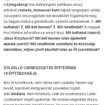
a
königsbergi
(ma Kalinyingrád, baltikumi orosz
enklávé)
remete,
Immanuel Kant
hajnali tengerparti sétáin
visszatérő önvizsgáztató kérdésekként fogalmazta meg
és hagyta örökül a gondolkodni szerető embereknek:
1. Mit
tudhatok? 2. Mit kell tennem? 3. Mit remélhetek?
A magunk
hívő életére lefordítva ez ennyit tesz:
Mit tudhatok Istenről,
Jézus Krisztusról? Mit kell tennem Isten kijelentett
akarata szerint? Mit remélhetek személyes és közösségi
tekintetben, milyen jövőt készített Isten az Őt szeretőknek?
ZÖLDELLŐ CSENDSZIGETED ÉPÍTÉSÉNEK
10 ÉPÍTŐKOCKÁJA
Ami itt következik, nem séma, nem szabály, hanem egy
bevált, kipróbált életgyakorlat szavakba foglalt
lelki
kínálata
. Nem kötelező, csak az eredményes Lélek-
csobbanást segítő gyakorlat. Ne kötelességednek érezd,