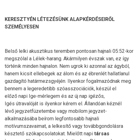
KERESZTYÉN LÉTEZÉSÜNK ALAPKÉRDÉSEIRŐL
SZEMÉLYESEN
Belső lelki akusztikus teremben pontosan hajnali 05:52-kor
megszólal a Lélek-harang. Akármilyen évszak van, ez így
történik minden hajnalon. Nem ugrok ki azonnal az ágyból,
hanem kicsit ellebegek az álom és az ébrenlét hallatlanul
gazdagító határmezsgyéjén. Ilyenkor fogalmazódnak meg
bennem a legeredetibb szóasszociációk, készül el
előző napi Ige-mérlegem és az új nap igézős,
Igés útravalóját is ilyenkor kérem el. Állandóan kéznél
lévő jegyzetfüzetembe vagy mobilom jegyzet-
alkalmazásába beírom legfontosabb hajnali
motívumszavaimat, a lelkesítő vagy továbbgondolásra
késztető szókapcsolatokat. Mielőtt napi
társas