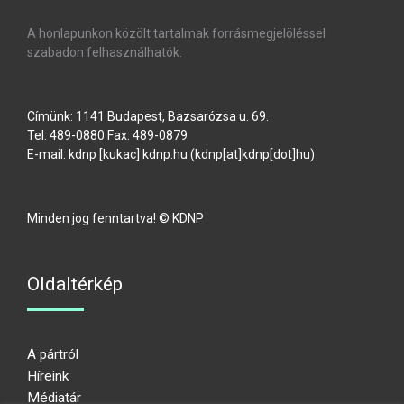
A honlapunkon közölt tartalmak forrásmegjelöléssel
szabadon felhasználhatók.
Címünk: 1141 Budapest, Bazsarózsa u. 69.
Tel: 489-0880 Fax: 489-0879
E-mail:
kdnp
[kukac]
kdnp
.
hu
(kdnp[at]kdnp[dot]hu)
Minden jog fenntartva! © KDNP
Oldaltérkép
A pártról
Híreink
Médiatár