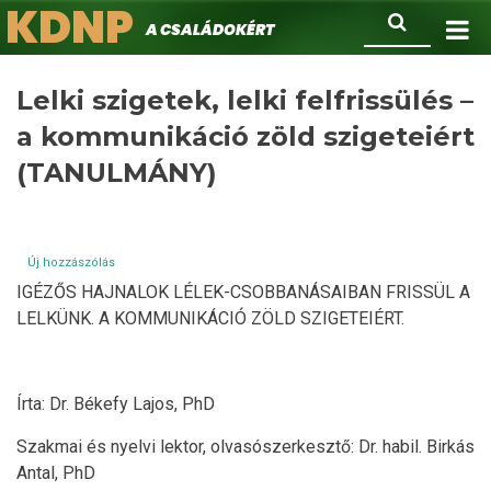
KDNP
Ugrás
Keresés
A családokért.
a
tartalomra
Lelki szigetek, lelki felfrissülés –
a kommunikáció zöld szigeteiért
(TANULMÁNY)
Új hozzászólás
IGÉZŐS HAJNALOK LÉLEK-CSOBBANÁSAIBAN FRISSÜL A
LELKÜNK. A KOMMUNIKÁCIÓ ZÖLD SZIGETEIÉRT.
Írta: Dr. Békefy Lajos, PhD
Szakmai és nyelvi lektor, olvasószerkesztő: Dr. habil. Birkás
Antal, PhD