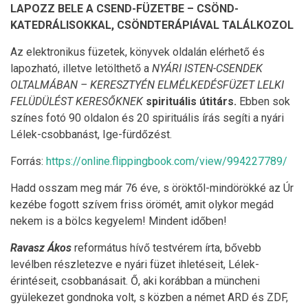
LAPOZZ BELE A CSEND-FÜZETBE – CSÖND-
KATEDRÁLISOKKAL, CSÖNDTERÁPIÁVAL TALÁLKOZOL
Az elektronikus füzetek, könyvek oldalán elérhető és
lapozható, illetve letölthető a
NYÁRI ISTEN-CSENDEK
OLTALMÁBAN – KERESZTYÉN ELMÉLKEDÉSFÜZET LELKI
FELÜDÜLÉST KERESŐKNEK
spirituális útitárs.
Ebben sok
színes fotó 90 oldalon és 20 spirituális írás segíti a nyári
Lélek-csobbanást, Ige-fürdőzést.
Forrás:
https://online.flippingbook.com/view/994227789/
Hadd osszam meg már 76 éve, s öröktől-mindörökké az Úr
kezébe fogott szívem friss örömét, amit olykor megád
nekem is a bölcs kegyelem! Mindent időben!
Ravasz Ákos
református hívő testvérem írta, bővebb
levélben részletezve e nyári füzet ihletéseit, Lélek-
érintéseit, csobbanásait. Ő, aki korábban a müncheni
gyülekezet gondnoka volt, s közben a német ARD és ZDF,