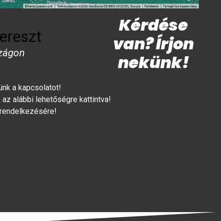
Kérdése
ereszt
van? Írjon
zágon
nekünk!
lünk a kapcsolatot!
az alábbi lehetőségre kattintva!
 rendelkezésére!