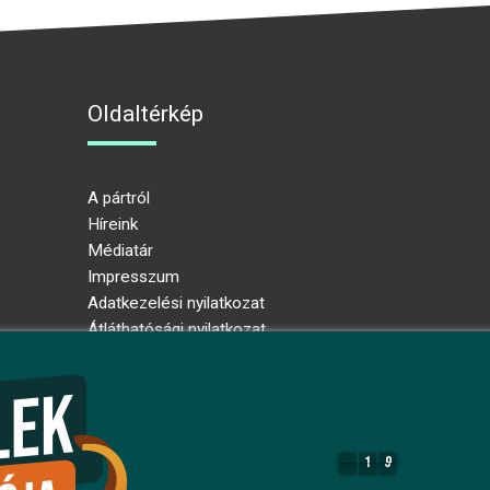
Oldaltérkép
A pártról
Híreink
Médiatár
Impresszum
Adatkezelési nyilatkozat
Átláthatósági nyilatkozat
Ugrás az oldal tetejére
1
9
1
9
8