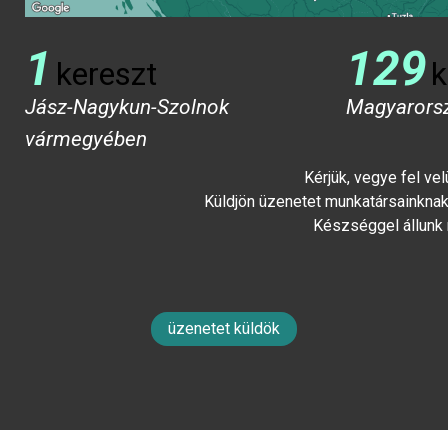
1
129
kereszt
k
Jász-Nagykun-Szolnok
Magyarors
vármegyében
Kérjük, vegye fel ve
Küldjön üzenetet munkatársainknak 
Készséggel állunk
üzenetet küldök