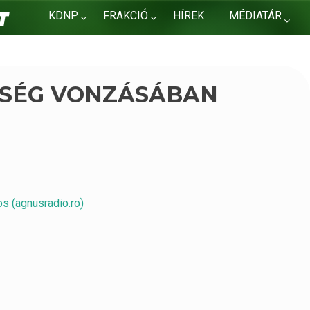
KDNP
FRAKCIÓ
HÍREK
MÉDIATÁR
KAPCSOLAT
PSÉG VONZÁSÁBAN
s (agnusradio.ro)