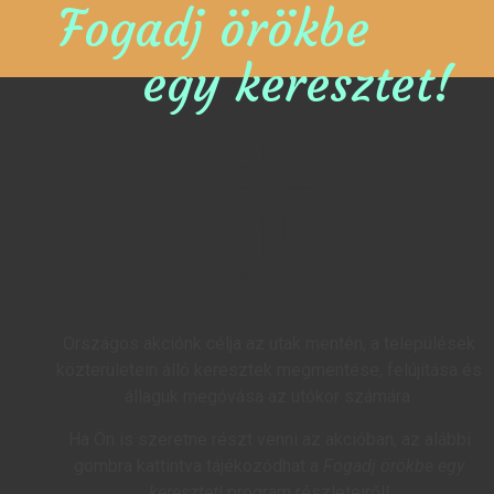
Fogadj örökbe
egy keresztet!
Országos akciónk célja az utak mentén, a települések
közterületein álló keresztek megmentése, felújítása és
állaguk megóvása az utókor számára.
Ha Ön is szeretne részt venni az akcióban, az alábbi
gombra kattintva tájékozódhat a
Fogadj örökbe egy
keresztet!
program részleteiről!