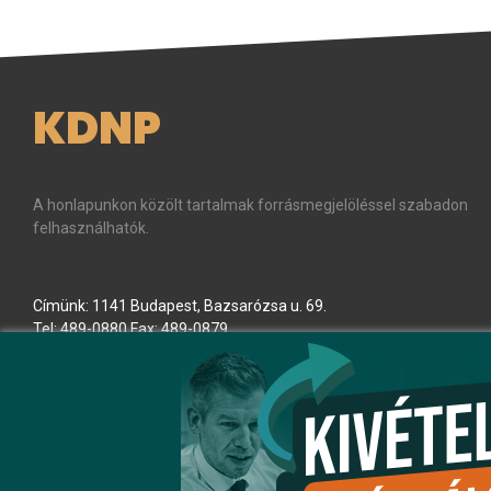
KDNP
A honlapunkon közölt tartalmak forrásmegjelöléssel szabadon
felhasználhatók.
Címünk: 1141 Budapest, Bazsarózsa u. 69.
Tel: 489-0880 Fax: 489-0879
E-mail:
kdnp
[kukac]
kdnp
.
hu
(kdnp[at]kdnp[dot]hu)
Minden jog fenntartva! © KDNP