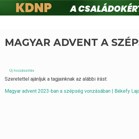
KDNP
A családokért.
Ugrás
a
tartalomra
MAGYAR ADVENT A SZÉ
Új hozzászólás
Szeretettel ajánljuk a tagjainknak az alábbi írást:
Magyar advent 2023-ban a szépség vonzásában | Békefy Lajo