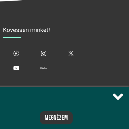
Kövessen minket!
fb
ig
x
yt
flickr
megnézem