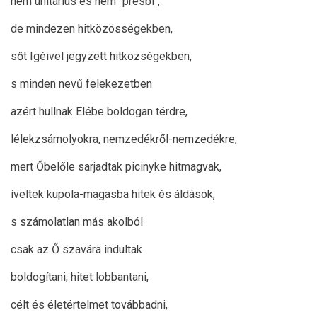
nem unitárius és nem "presbi",
de mindezen hitközösségekben,
sőt Igéivel jegyzett hitközségekben,
s minden nevű felekezetben
azért hullnak Elébe boldogan térdre,
lélekzsámolyokra, nemzedékről-nemzedékre,
mert Őbelőle sarjadtak picinyke hitmagvak,
íveltek kupola-magasba hitek és áldások,
s számolatlan más akolból
csak az Ő szavára indultak
boldogítani, hitet lobbantani,
célt és életértelmet továbbadni,