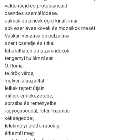
valdenseid és protestánsaid
csendes szemlélődése,
pálmák és píneák égre kínált imái
sok ezer éves kövek és mozaikok meséi
Vatikán vonzása és pulzálása
szent csendje és titkai
túl a láthatón és a zarándokok
tengernyi hullámzásán –
Ó, Róma,
te örök város,
mélyen alászálltál
lelkek rejtett útjain
milliók emlékezetébe,
sorsába és reményeibe
ragyogásoddal, Isten-kupolás
kékségeddel,
lélekmélyi életforrásokig
érkeztél meg