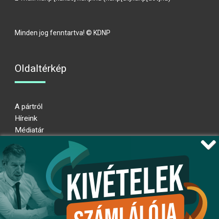
Minden jog fenntartva! © KDNP
Oldaltérkép
A pártról
Híreink
Médiatár
Impresszum
Adatkezelési nyilatkozat
Átláthatósági nyilatkozat
Ugrás az oldal tetejére
Kövessen minket!