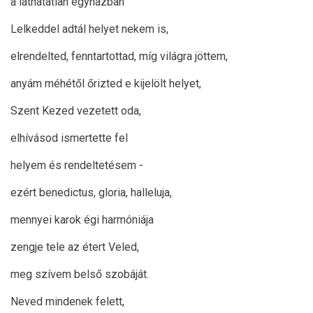
a láthatatlan egyházban
Lelkeddel adtál helyet nekem is,
elrendelted, fenntartottad, míg világra jöttem,
anyám méhétől őrizted e kijelölt helyet,
Szent Kezed vezetett oda,
elhívásod ismertette fel
helyem és rendeltetésem -
ezért benedictus, gloria, halleluja,
mennyei karok égi harmóniája
zengje tele az étert Veled,
meg szívem belső szobáját.
Neved mindenek felett,