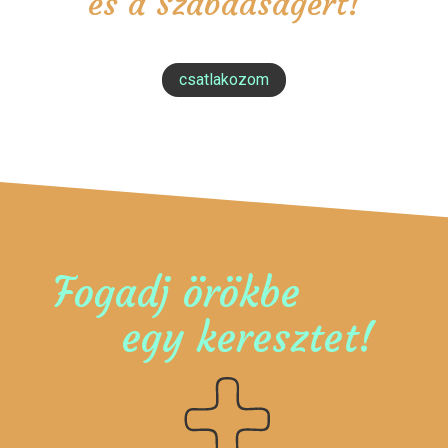
és a Szabadságért!
csatlakozom
Fogadj örökbe
egy keresztet!