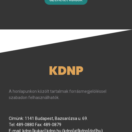
KDNP
A honlapunkon közölt tartalmak forrásmegjelöléssel
szabadon felhasználhatók.
Címünk: 1141 Budapest, Bazsarózsa u. 69.
Tel: 489-0880 Fax: 489-0879
E-mail:
kdnp
[kukac]
kdnp
.
hu
(kdnp[at]kdnp[dot]hu)