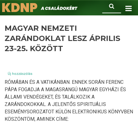
KDNP
Ugrás
Keresés
A családokért.
a
tartalomra
MAGYAR NEMZETI
ZARÁNDOKLAT LESZ ÁPRILIS
23-25. KÖZÖTT
Új hozzászólás
RÓMÁBAN ÉS A VATIKÁNBAN. ENNEK SORÁN FERENC
PÁPA FOGADJA A MAGASRANGÚ MAGYAR EGYHÁZI ÉS
ÁLLAMI VENDÉGEKET, ÉS TALÁLKOZIK A
ZARÁNDOKOKKAL. A JELENTŐS SPIRITUÁLIS
ESEMÉNYSOROZATOT KÜLÖN ELEKTRONIKUS KÖNYVBEN
KÖSZÖNTÖM, AMINEK CÍME: