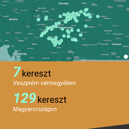
7
kereszt
Veszprém vármegyében
129
kereszt
Magyarországon