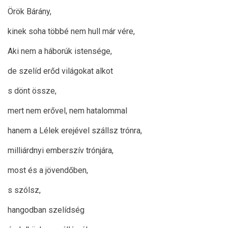
Örök Bárány,
kinek soha többé nem hull már vére,
Aki nem a háborúk istensége,
de szelíd erőd világokat alkot
s dönt össze,
mert nem erővel, nem hatalommal
hanem a Lélek erejével szállsz trónra,
milliárdnyi emberszív trónjára,
most és a jövendőben,
s szólsz,
hangodban szelídség