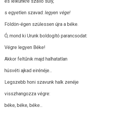
és lelkünkre szálló súly,
s egyetlen szavad:
legyen vége!
Földön-égen szülessen újra a béke.
Ó, mond ki Urunk boldogító parancsodat:
Végre legyen Béke!
Akkor feltűnik majd halhatatlan
húsvéti ajkad eirénéje...
Legszebb honi szavunk halk zenéje
visszhangozza végre:
béke, béke, béke...