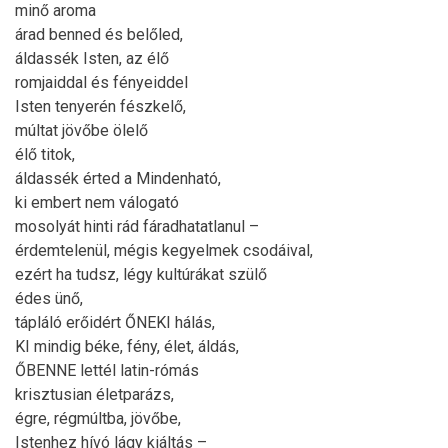
minő aroma
árad benned és belőled,
áldassék Isten, az élő
romjaiddal és fényeiddel
Isten tenyerén fészkelő,
múltat jövőbe ölelő
élő titok,
áldassék érted a Mindenható,
ki embert nem válogató
mosolyát hinti rád fáradhatatlanul –
érdemtelenül, mégis kegyelmek csodáival,
ezért ha tudsz, légy kultúrákat szülő
édes ünő,
tápláló erőidért ŐNEKI hálás,
KI mindig béke, fény, élet, áldás,
ŐBENNE lettél latin-rómás
krisztusian életparázs,
égre, régmúltba, jövőbe,
Istenhez hívó lágy kiáltás –