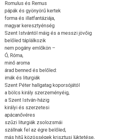
Romulus és Remus
pápák és gyönyörű kertek
forma és illatfantáziája,
magyar keresztyénség
Szent Istvántól máig és a messzi jövőig
belőled táplálkozik
nem pogány emlőkön –
Ó, Róma,
minő aroma
árad benned és belőled:
imák és liturgiák
Szent Péter hallgatag koporsójától
a bölcs király szerzeményéig,
a Szent István-házig
királyi és szerzetesi
apácanővéres
szűzi liturgiák zsolozsmái
szállnak fel az égre belőled,
más hitű közösségek krisztusi lüktetése,