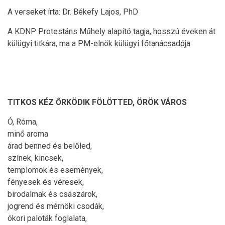
A verseket írta: Dr. Békefy Lajos, PhD
A KDNP Protestáns Műhely alapító tagja, hosszú éveken át
külügyi titkára, ma a PM-elnök külügyi főtanácsadója
TITKOS KÉZ
Ő
RKÖDIK FÖLÖTTED, ÖRÖK VÁROS
Ó, Róma,
minő aroma
árad benned és belőled,
színek, kincsek,
templomok és események,
fényesek és véresek,
birodalmak és császárok,
jogrend és mérnöki csodák,
ókori paloták foglalata,