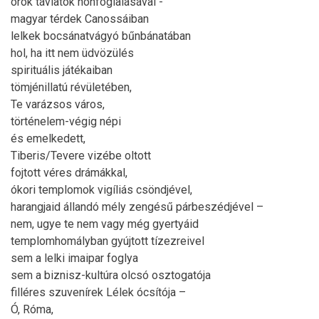
örök távlatok honfoglalásával -
magyar térdek Canossáiban
lelkek bocsánatvágyó bűnbánatában
hol, ha itt nem üdvözülés
spirituális játékaiban
tömjénillatú révületében,
Te varázsos város,
történelem-végig népi
és emelkedett,
Tiberis/Tevere vizébe oltott
fojtott véres drámákkal,
ókori templomok vigíliás csöndjével,
harangjaid állandó mély zengésű párbeszédjével –
nem, ugye te nem vagy még gyertyáid
templomhomályban gyújtott tízezreivel
sem a lelki imaipar foglya
sem a biznisz-kultúra olcsó osztogatója
filléres szuvenírek Lélek ócsítója –
Ó, Róma,