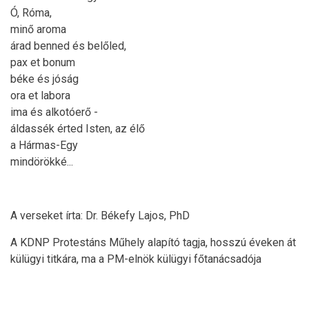
Ó, Róma,
minő aroma
árad benned és belőled,
pax et bonum
béke és jóság
ora et labora
ima és alkotóerő -
áldassék érted Isten, az élő
a Hármas-Egy
mindörökké...
A verseket írta: Dr. Békefy Lajos, PhD
A KDNP Protestáns Műhely alapító tagja, hosszú éveken át
külügyi titkára, ma a PM-elnök külügyi főtanácsadója