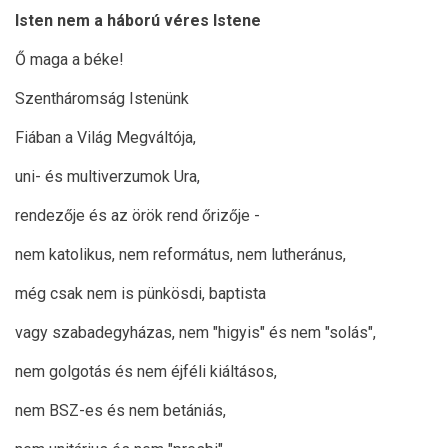
Isten nem a háború véres Istene
Ő maga a béke!
Szentháromság Istenünk
Fiában a Világ Megváltója,
uni- és multiverzumok Ura,
rendezője és az örök rend őrizője -
nem katolikus, nem református, nem lutheránus,
még csak nem is pünkösdi, baptista
vagy szabadegyházas, nem "higyis" és nem "solás",
nem golgotás és nem éjféli kiáltásos,
nem BSZ-es és nem betániás,