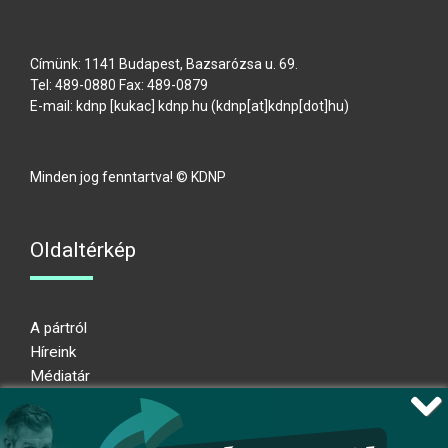
Címünk: 1141 Budapest, Bazsarózsa u. 69.
Tel: 489-0880 Fax: 489-0879
E-mail:
kdnp
[kukac]
kdnp
.
hu
(kdnp[at]kdnp[dot]hu)
Minden jog fenntartva! © KDNP
Oldaltérkép
A pártról
Híreink
Médiatár
Impresszum
Adatkezelési nyilatkozat
Átláthatósági nyilatkozat