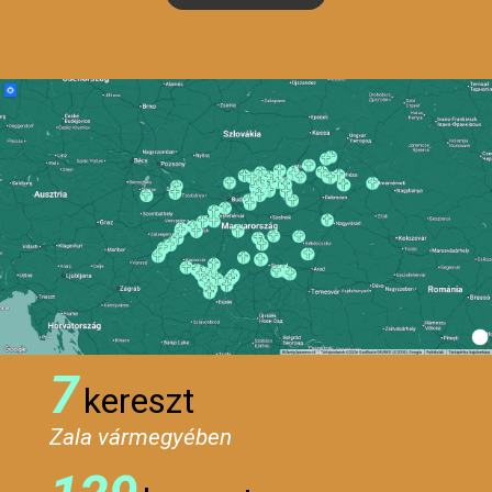
7
kereszt
Zala vármegyében