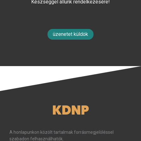
Készséggel állunk rendelkezésére!
üzenetet küldök
KDNP
A honlapunkon közölt tartalmak forrásmegjelöléssel
szabadon felhasználhatók.