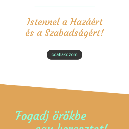
Istennel a Hazáért
és a Szabadságért!
csatlakozom
Fogadj örökbe
egy keresztet!