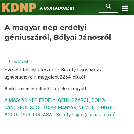
KDNP
Ugrás
Keresés
A családokért.
a
tartalomra
A magyar nép erdélyi
géniuszáról, Bólyai Jánosról
Új hozzászólás
Szeretettel adjuk közre Dr. Békefy Lajosnak az
agnusradio.ro-n megjelent 2264. cikkét!
A cikk innen letölthető, képekkel együtt:
A MAGYAR NÉP ERDÉLYI GÉNIUSZÁRÓL, BOLYAI
JÁNOSRÓL SZÓLÓ CIKK MAGYAR, NÉMET, LENGYEL,
ANGOL PUBLIKÁLÁSA | Békefy Lajos (agnusradio.ro)