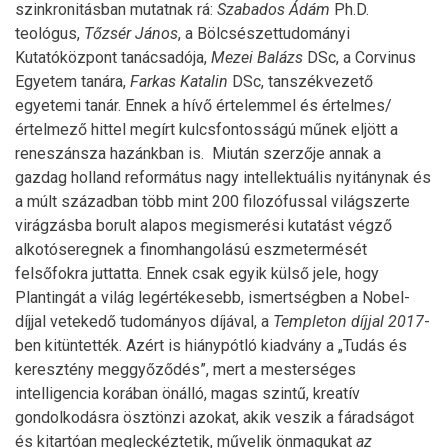
szinkronitásban mutatnak rá:
Szabados Ádám
Ph.D.
teológus,
Tőzsér János
, a Bölcsészettudományi
Kutatóközpont tanácsadója,
Mezei Balázs
DSc, a Corvinus
Egyetem tanára,
Farkas Katalin
DSc, tanszékvezető
egyetemi tanár. Ennek a hívő értelemmel és értelmes/
értelmező hittel megírt kulcsfontosságú műnek eljött a
reneszánsza hazánkban is. Miután szerzője annak a
gazdag holland református nagy intellektuális nyitánynak és
a múlt században több mint 200 filozófussal világszerte
virágzásba borult alapos megismerési kutatást végző
alkotóseregnek a finomhangolású eszmetermését
felsőfokra juttatta. Ennek csak egyik külső jele, hogy
Plantingát a világ legértékesebb, ismertségben a Nobel-
díjjal vetekedő tudományos díjával, a
Templeton díjjal 2017
-
ben kitüntették. Azért is hiánypótló kiadvány a „Tudás és
keresztény meggyőződés”, mert a mesterséges
intelligencia korában önálló, magas szintű, kreatív
gondolkodásra ösztönzi azokat, akik veszik a fáradságot
és kitartóan megleckéztetik, művelik önmagukat
az