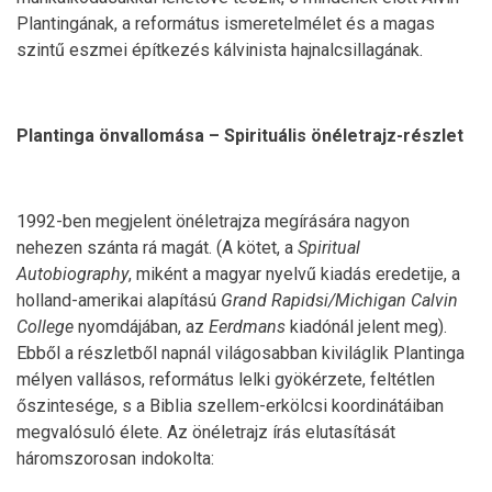
Plantingának, a református ismeretelmélet és a magas
szintű eszmei építkezés kálvinista hajnalcsillagának.
Plantinga önvallomása – Spirituális önéletrajz-részlet
1992-ben megjelent önéletrajza megírására nagyon
nehezen szánta rá magát. (A kötet, a
Spiritual
Autobiography
, miként a magyar nyelvű kiadás eredetije, a
holland-amerikai alapítású
Grand Rapidsi/Michigan Calvin
College
nyomdájában, az
Eerdmans
kiadónál jelent meg).
Ebből a részletből napnál világosabban kiviláglik Plantinga
mélyen vallásos, református lelki gyökérzete, feltétlen
őszintesége, s a Biblia szellem-erkölcsi koordinátáiban
megvalósuló élete. Az önéletrajz írás elutasítását
háromszorosan indokolta: