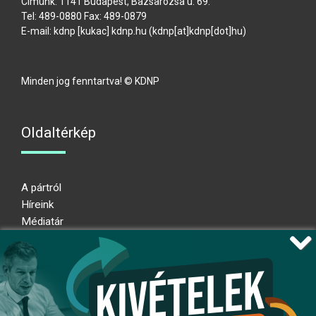
Címünk: 1141 Budapest, Bazsarózsa u. 69.
Tel: 489-0880 Fax: 489-0879
E-mail:
kdnp
[kukac]
kdnp
.
hu
(kdnp[at]kdnp[dot]hu)
Minden jog fenntartva! © KDNP
Oldaltérkép
A pártról
Híreink
Médiatár
Impresszum
Adatkezelési nyilatkozat
Átláthatósági nyilatkozat
Ugrás az oldal tetejére