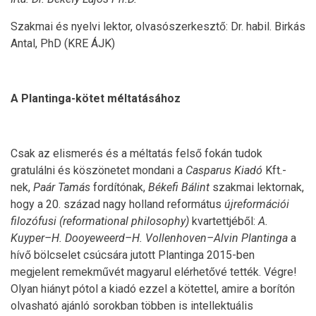
Szakmai és nyelvi lektor, olvasószerkesztő: Dr. habil. Birkás
Antal, PhD (KRE ÁJK)
A Plantinga-kötet méltatásához
Csak az elismerés és a méltatás felső fokán tudok
gratulálni és köszönetet mondani a
Casparus Kiadó
Kft.-
nek,
Paár Tamás
fordítónak,
Békefi Bálint
szakmai lektornak,
hogy a 20. század nagy holland református
újreformációi
filozófusi (reformational philosophy)
kvartettjéből:
A.
Kuyper–H. Dooyeweerd–H. Vollenhoven–Alvin Plantinga
a
hívő bölcselet csúcsára jutott Plantinga 2015-ben
megjelent remekművét magyarul elérhetővé tették. Végre!
Olyan hiányt pótol a kiadó ezzel a kötettel, amire a borítón
olvasható ajánló sorokban többen is intellektuális