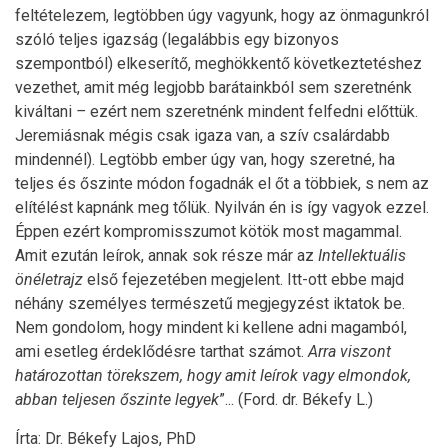
feltételezem, legtöbben úgy vagyunk, hogy az önmagunkról
szóló teljes igazság (legalábbis egy bizonyos
szempontból) elkeserítő, meghökkentő következtetéshez
vezethet, amit még legjobb barátainkból sem szeretnénk
kiváltani
–
ezért nem szeretnénk mindent felfedni előttük.
Jeremiásnak mégis csak igaza van, a szív csalárdabb
mindennél). Legtöbb ember úgy van, hogy szeretné, ha
teljes és őszinte módon fogadnák el őt a többiek, s nem az
elítélést kapnánk meg tőlük. Nyilván én is így vagyok ezzel.
Éppen ezért kompromisszumot kötök most magammal.
Amit ezután leírok, annak sok része már az
Intellektuális
önéletrajz
első fejezetében megjelent. Itt-ott ebbe majd
néhány személyes természetű megjegyzést iktatok be.
Nem gondolom, hogy mindent ki kellene adni magamból,
ami esetleg érdeklődésre tarthat számot.
Arra viszont
határozottan törekszem, hogy amit leírok vagy elmondok,
abban teljesen őszinte legyek
”... (Ford. dr. Békefy L.)
Írta: Dr. Békefy Lajos, PhD