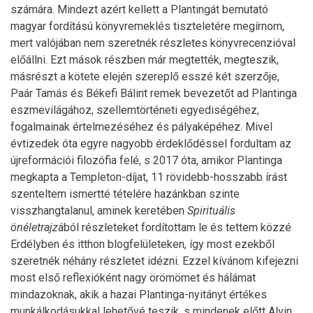
számára. Mindezt azért kellett a Plantingát bemutató
magyar fordítású könyvremeklés tiszteletére megírnom,
mert valójában nem szeretnék részletes könyvrecenzióval
előállni. Ezt mások részben már megtették, megteszik,
másrészt a kötete elején szereplő esszé két szerzője,
Paár Tamás és Békefi Bálint remek bevezetőt ad Plantinga
eszmevilágához, szellemtörténeti egyediségéhez,
fogalmainak értelmezéséhez és pályaképéhez. Mivel
évtizedek óta egyre nagyobb érdeklődéssel fordultam az
újreformációi filozófia felé, s 2017 óta, amikor Plantinga
megkapta a Templeton-díjat, 11 rövidebb-hosszabb írást
szenteltem ismertté tételére hazánkban szinte
visszhangtalanul, aminek keretében
Spirituális
önéletrajz
ából részleteket fordítottam le és tettem közzé
Erdélyben és itthon blogfelületeken, így most ezekből
szeretnék néhány részletet idézni. Ezzel kívánom kifejezni
most első reflexióként nagy örömömet és hálámat
mindazoknak, akik a hazai Plantinga-nyitányt értékes
munkálkodásukkal lehetővé teszik, s mindenek előtt Alvin