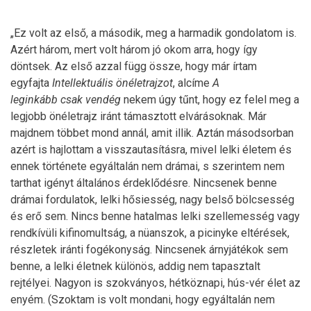
„Ez volt az első, a második, meg a harmadik gondolatom is.
Azért három, mert volt három jó okom arra, hogy így
döntsek. Az első azzal függ össze, hogy már írtam
egyfajta
Intellektuális önéletrajzot
, alcíme
A
leginkább csak vendég
nekem úgy tűnt, hogy ez felel meg a
legjobb önéletrajz iránt támasztott elvárásoknak. Már
majdnem többet mond annál, amit illik. Aztán másodsorban
azért is hajlottam a visszautasításra, mivel lelki életem és
ennek története egyáltalán nem drámai, s szerintem nem
tarthat igényt általános érdeklődésre. Nincsenek benne
drámai fordulatok, lelki hősiesség, nagy belső bölcsesség
és erő sem. Nincs benne hatalmas lelki szellemesség vagy
rendkívüli kifinomultság, a nüanszok, a picinyke eltérések,
részletek iránti fogékonyság. Nincsenek árnyjátékok sem
benne, a lelki életnek különös, addig nem tapasztalt
rejtélyei. Nagyon is szokványos, hétköznapi, hús-vér élet az
enyém. (Szoktam is volt mondani, hogy egyáltalán nem