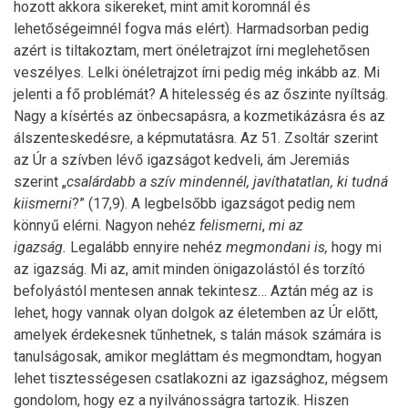
hozott akkora sikereket, mint amit koromnál és
lehetőségeimnél fogva más elért). Harmadsorban pedig
azért is tiltakoztam, mert önéletrajzot írni meglehetősen
veszélyes. Lelki önéletrajzot írni pedig még inkább az. Mi
jelenti a fő problémát? A hitelesség és az őszinte nyíltság.
Nagy a kísértés az önbecsapásra, a kozmetikázásra és az
álszenteskedésre, a képmutatásra. Az 51. Zsoltár szerint
az Úr a szívben lévő igazságot kedveli, ám Jeremiás
szerint „
csalárdabb a szív mindennél, javíthatatlan, ki tudná
kiismerni
?” (17,9). A legbelsőbb igazságot pedig nem
könnyű elérni. Nagyon nehéz
felismerni
,
mi az
igazság.
Legalább ennyire nehéz
megmondani is,
hogy
mi
az igazság. Mi az, amit minden önigazolástól és torzító
befolyástól mentesen annak tekintesz… Aztán még az is
lehet, hogy vannak olyan dolgok az életemben az Úr előtt,
amelyek érdekesnek tűnhetnek, s talán mások számára is
tanulságosak, amikor megláttam és megmondtam, hogyan
lehet tisztességesen csatlakozni az igazsághoz, mégsem
gondolom, hogy ez a nyilvánosságra tartozik. Hiszen