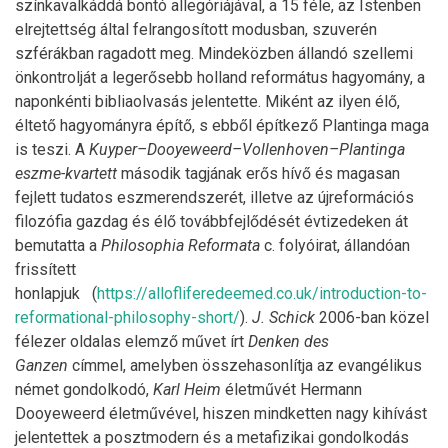
színkavalkáddá bontó allegóriájával, a 15 féle, az Istenben
elrejtettség által felrangosított modusban, szuverén
szférákban ragadott meg. Mindeközben állandó szellemi
önkontrolját a legerősebb holland református hagyomány, a
naponkénti bibliaolvasás jelentette. Miként az ilyen élő,
éltető hagyományra építő, s ebből építkező Plantinga maga
is teszi. A
Kuyper–Dooyeweerd–Vollenhoven–Plantinga
eszme-kvartett
második tagjának erős hívő és magasan
fejlett tudatos eszmerendszerét, illetve az újreformációs
filozófia gazdag és élő továbbfejlődését évtizedeken át
bemutatta a
Philosophia Reformata
c. folyóirat, állandóan
frissített
honlapjuk (
https://allofliferedeemed.co.uk/introduction-to-
reformational-philosophy-short/
).
J. Schick
2006-ban közel
félezer oldalas elemző művet írt
Denken des
Ganzen
címmel, amelyben összehasonlítja az evangélikus
német gondolkodó,
Karl Heim
életművét Hermann
Dooyeweerd életművével, hiszen mindketten nagy kihívást
jelentettek a posztmodern és a metafizikai gondolkodás