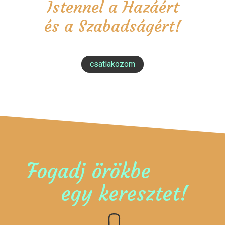
Istennel a Hazáért
és a Szabadságért!
csatlakozom
Fogadj örökbe
egy keresztet!