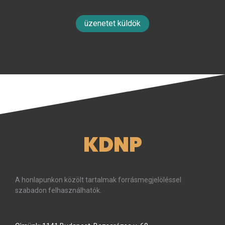
üzenetet küldök
KDNP
A honlapunkon közölt tartalmak forrásmegjelöléssel
szabadon felhasználhatók.