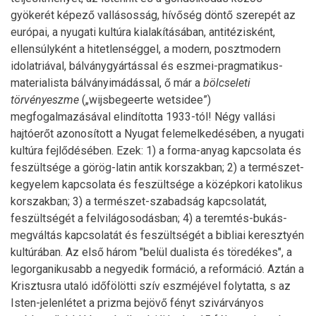
gyökerét képező vallásosság, hívőség döntő szerepét az
európai, a nyugati kultúra kialakításában, antitézisként,
ellensúlyként a hitetlenséggel, a modern, posztmodern
idolatriával, bálványgyártással és eszmei-pragmatikus-
materialista bálványimádással, ő már a
bölcseleti
törvényeszme
(„wijsbegeerte wetsidee”)
megfogalmazásával elindította 1933-tól! Négy vallási
hajtóerőt azonosított a Nyugat felemelkedésében, a nyugati
kultúra fejlődésében. Ezek: 1) a forma-anyag kapcsolata és
feszültsége a görög-latin antik korszakban; 2) a természet-
kegyelem kapcsolata és feszültsége a középkori katolikus
korszakban; 3) a természet-szabadság kapcsolatát,
feszültségét a felvilágosodásban; 4) a teremtés-bukás-
megváltás kapcsolatát és feszültségét a bibliai keresztyén
kultúrában. Az első három "belül dualista és töredékes", a
legorganikusabb a negyedik formáció, a reformáció. Aztán a
Krisztusra utaló időfölötti szív eszméjével folytatta, s az
Isten-jelenlétet a prizma bejövő fényt szivárványos