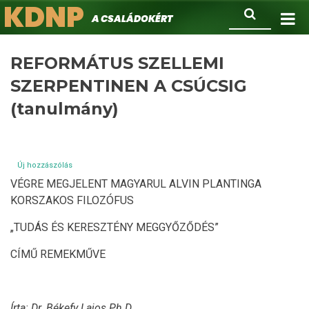
KDNP
Ugrás
Keresés
A családokért.
a
tartalomra
REFORMÁTUS SZELLEMI
SZERPENTINEN A CSÚCSIG
(tanulmány)
Új hozzászólás
VÉGRE MEGJELENT MAGYARUL ALVIN PLANTINGA
KORSZAKOS FILOZÓFUS
„TUDÁS ÉS KERESZTÉNY MEGGYŐZŐDÉS”
CÍMŰ REMEKMŰVE
Írta: Dr. Békefy Lajos Ph.D.