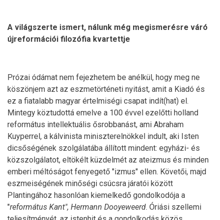
A világszerte ismert, nálunk még megismerésre váró
újreformációi filozófia kvartettje
Prózai ódámat nem fejezhetem be anélkül, hogy meg ne
köszönjem azt az eszmetörténeti nyitást, amit a Kiadó és
ez a fiatalabb magyar értelmiségi csapat indít(hat) el.
Mintegy köztudottá emelve a 100 évvel ezelőtti holland
református intellektuális ősrobbanást, ami Abraham
Kuyperrel, a kálvinista miniszterelnökkel indult, aki Isten
dicsőségének szolgálatába állított mindent: egyházi- és
közszolgálatot, eltökélt küzdelmét az ateizmus és minden
emberi méltóságot fenyegető "izmus" ellen. Követői, majd
eszmeiségének minőségi csúcsra járatói között
Plantingához hasonlóan kiemelkedő gondolkodója a
"
református Kant", Hermann Dooyeweerd
. Óriási szellemi
teljesítményét, az istenhit és a gondolkodás közös