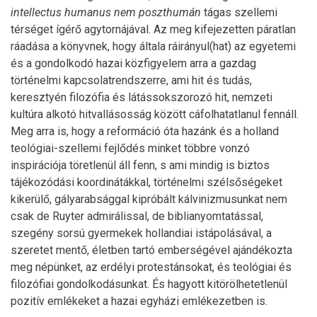
intellectus humanus nem poszthumán
tágas szellemi
térséget ígérő agytornájával. Az meg kifejezetten páratlan
ráadása a könyvnek, hogy általa ráirányul(hat) az egyetemi
és a gondolkodó hazai közfigyelem arra a gazdag
történelmi kapcsolatrendszerre, ami hit és tudás,
keresztyén filozófia és látássokszorozó hit, nemzeti
kultúra alkotó hitvallásosság között cáfolhatatlanul fennáll.
Meg arra is, hogy a reformáció óta hazánk és a holland
teológiai-szellemi fejlődés minket többre vonzó
inspirációja töretlenül áll fenn, s ami mindig is biztos
tájékozódási koordinátákkal, történelmi szélsőségeket
kikerülő, gályarabsággal kipróbált kálvinizmusunkat nem
csak de Ruyter admirálissal, de biblianyomtatással,
szegény sorsú gyermekek hollandiai istápolásával, a
szeretet mentő, életben tartó emberségével ajándékozta
meg népünket, az erdélyi protestánsokat, és teológiai és
filozófiai gondolkodásunkat. És hagyott kitörölhetetlenül
pozitív emlékeket a hazai egyházi emlékezetben is.