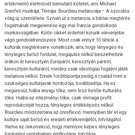
értékmentő életművét bemutató kötetet, ami Michael
Grenfell munkája. Témája: Bourdieu metanoiája – A szociális
világ új szemlélete. Szíven üt a metanoia, a bibliai megtérés
fogalmának megjelenése egy mai francia gondolkodó
munkásságában. Külön cikket érdemel korunk elevenjébe
vágó gondolatrendszere. Most csak ennyit: fő tétele a
kultúrák megtérésére vonatkozik, arra, hogy lényeges és
tényleges belső fordulat, megújulás nélkül beszélhetünk
órákon át keresztyén Európáról, keresztyén pártról,
keresztyén kultúráról, mindez csak ideológiai fogalmi játék
metanoia nélkül. Ennek fordítópontja pedig a család mint a
szükséges kultúrjavak hordozója, továbbadója. Ha ez
megüresül, hiába anyagi tőke, nem lesz belőle kulturális
tőke. Hiába az intézményi tőke, csak önmaga profit
reprodukcióját hozza, tényleges értékképzés nélkül.
Bourdieu módszertana az önreflexió: mennyiben tér el egy
kultúra saját belső és eredeti értékrendjétől, hitvilágától.
Illetve az önkorrekció, hogy mennyire képes tényleges
fordulatot végrehajtani értékvilága, hitvilága