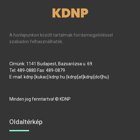
KDNP
A honlapunkon közölt tartalmak forrásmegjelöléssel
szabadon felhasználhatók.
Címünk: 1141 Budapest, Bazsarózsa u. 69.
Tel: 489-0880 Fax: 489-0879
E-mail:
kdnp
[kukac]
kdnp
.
hu
(kdnp[at]kdnp[dot]hu)
Minden jog fenntartva! © KDNP
Oldaltérkép