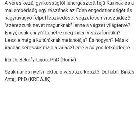
A véres kezű, gyilkosságtól lehorgasztott fejű Káinnak és a
mai emberiség egy részének az Éden engedetlenségét és
nagyravágyó felpöffeszkedését végzetesen visszaidéző
"szerezzünk nevet magunknak" lenne a végzet világterve?
Ennyi, csak ennyi? Lehet-e még innen visszafordulni?
Lesz-e még a kultúráknak metanoiája? És hogyan? Másik
írásban keressük majd a választ erre a súlyos létkérdésre…
Írja Dr. Békefy Lajos, PhD (Róma)
Szakmai és nyelvi lektor, olvasószerkesztő: Dr. habil. Birkás
Antal, PhD (KRE ÁJK)