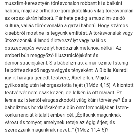
muszlim-keresztyén törésvonalon robbant ki a balkáni
háború, majd az orthodox-görögkatolikus világ törésvonalán
az orosz-ukrán háború. Pár hete pedig a muszlim-zsidó
kultúra, vallás törésvonalán a gazai háború. Hogy számos
kisebbről most ne is tegyünk említést. A törésvonalak vagy
ütközőzónák állandó életveszélyt vagy halálos
összecsapás veszélyt hordoznak metanoia nélkül. Az
emberi bűn meggyőző illusztrációjaként és
demonstrációjaként. S a bábelizmus, a már szinte Istenig
felpöffeszkedő nagyravágyás tényeként. A Biblia Kainról
így ír: haragra gerjedt testvére, Ábel ellen. Majd a
gyilkosság után lehorgasztotta fejét (1Móz 4,15). A kiontott
testvérvér nem csak kezén, de lelkén is ott maradt. Ez
lenne az Istentől elrugaszkodott világ káini törvénye? És a
bábelizmus hordalékaként a bűn önreferenciájában Isten-
konkurrenciát kitalált emberi cél: „Építsünk magunknak
várost és tornyot, amelynek teteje az égig érjen; és
szerezzünk magunknak nevet…” (1Móz 11,4-5)?