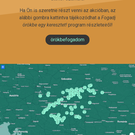
Ha Ön is szeretne részt venni az akcióban, az
alábbi gombra kattintva tájékozódhat a
Fogadj
örökbe egy keresztet!
program részleteiről!
örökbefogadom