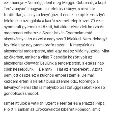
ezt mondja: –Nemrég jelent meg Maggie Gobranról, a kopt
Teréz anyáról magyarul az életrajzi könyv, s mivel te
fordítottad, s annyira lenyűgözött ennek a kopt keresztyén
léleknek a szolgálata a kairói szeméttelep közel 70 ezer
nyomorult gyermeke között, hát akkor elviszlek hozzá és
megismerkedhetsz a Szent István Gyermekmentő
alapítvánnyal és ezzel a nagyszerű lélekkel. Nem, dehogy!
Így felelt az egyiptomi professzor: – Kimegyünk az
alexandriai tengerpartra, ahol egy egész világ nyüzsög. Mint
az ókorban, amikor a világ 7 csodája között volt az
alexandriai könyvtár. Leülünk a tengerparton, s egész nap
csak nézelődünk. – De mit? – Hát az embereket… Azóta
sem jött össze ez a különös emberszemle. De már
kezdem érteni a keleti típusú szemlélődő, töprengő, a
látványon keresztül is mélyebb összefüggéseket kereső
gondolkodásmódot.
Ismét itt ülök a vatikáni Szent Péter tér és a Piazza Papa
Pio XII. sarkán az Örökkévalótól kibérelt kőpadon, amit