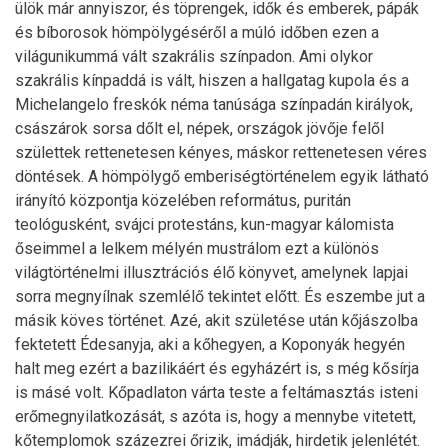
ülök már annyiszor, és töprengek, idők és emberek, pápák
és bíborosok hömpölygéséről a múló időben ezen a
világunikummá vált szakrális színpadon. Ami olykor
szakrális kínpaddá is vált, hiszen a hallgatag kupola és a
Michelangelo freskók néma tanúsága színpadán királyok,
császárok sorsa dőlt el, népek, országok jövője felől
születtek rettenetesen kényes, máskor rettenetesen véres
döntések. A hömpölygő emberiségtörténelem egyik látható
irányító központja közelében református, puritán
teológusként, svájci protestáns, kun-magyar kálomista
őseimmel a lelkem mélyén mustrálom ezt a különös
világtörténelmi illusztrációs élő könyvet, amelynek lapjai
sorra megnyílnak szemlélő tekintet előtt. És eszembe jut a
másik köves történet. Azé, akit születése után kőjászolba
fektetett Édesanyja, aki a kőhegyen, a Koponyák hegyén
halt meg ezért a bazilikáért és egyházért is, s még kősírja
is másé volt. Kőpadlaton várta teste a feltámasztás isteni
erőmegnyilatkozását, s azóta is, hogy a mennybe vitetett,
kőtemplomok százezrei őrizik, imádják, hirdetik jelenlétét.