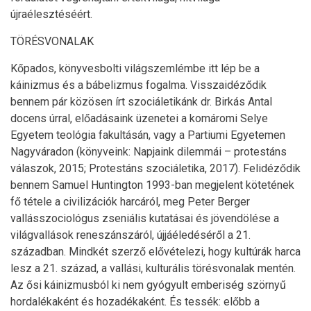
újraélesztéséért.
TÖRÉSVONALAK
Kőpados, könyvesbolti világszemlémbe itt lép be a
káinizmus és a bábelizmus fogalma. Visszaidéződik
bennem pár közösen írt szociáletikánk dr. Birkás Antal
docens úrral, előadásaink üzenetei a komáromi Selye
Egyetem teológia fakultásán, vagy a Partiumi Egyetemen
Nagyváradon (könyveink: Napjaink dilemmái – protestáns
válaszok, 2015; Protestáns szociáletika, 2017). Felidéződik
bennem Samuel Huntington 1993-ban megjelent kötetének
fő tétele a civilizációk harcáról, meg Peter Berger
vallásszociológus zseniális kutatásai és jövendölése a
világvallások reneszánszáról, újjáéledéséről a 21.
században. Mindkét szerző elővételezi, hogy kultúrák harca
lesz a 21. század, a vallási, kulturális törésvonalak mentén.
Az ősi káinizmusból ki nem gyógyult emberiség szörnyű
hordalékaként és hozadékaként. És tessék: előbb a