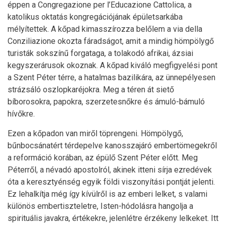
éppen a Congregazione per l’Educazione Cattolica, a
katolikus oktatás kongregációjának épületsarkába
mélyítettek. A kőpad kimasszírozza belőlem a via della
Conziliazione okozta fáradságot, amit a mindig hömpölygő
turisták sokszínű forgataga, a tolakodó afrikai, ázsiai
kegyszerárusok okoznak. A kőpad kiváló megfigyelési pont
a Szent Péter térre, a hatalmas bazilikára, az ünnepélyesen
strázsáló oszlopkaréjokra. Meg a téren át siető
bíborosokra, papokra, szerzetesnőkre és ámuló-bámuló
hívőkre.
Ezen a kőpadon van miről töprengeni. Hömpölygő,
bűnbocsánatért térdepelve kanosszajáró embertömegekről
a reformáció korában, az épülő Szent Péter előtt. Meg
Péterről, a névadó apostolról, akinek itteni sírja ezredévek
óta a keresztyénség egyik földi viszonyítási pontját jelenti.
Ez lehalkítja még így kívülről is az emberi lelket, s valami
különös embertiszteletre, Isten-hódolásra hangolja a
spirituális javakra, értékekre, jelenlétre érzékeny lelkeket. Itt