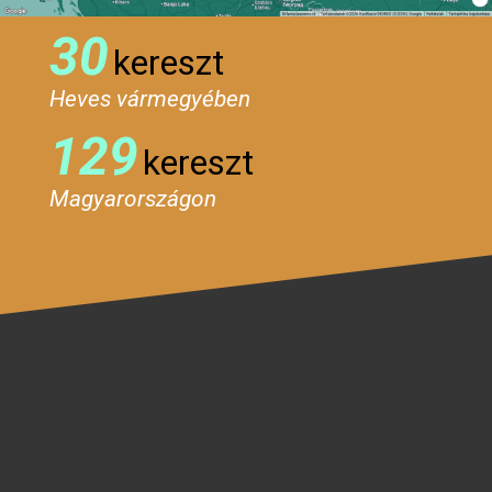
30
kereszt
Heves vármegyében
129
kereszt
Magyarországon