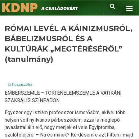
KDNP
Ugrás
Keresés
A családokért.
a
tartalomra
RÓMAI LEVÉL A KÁINIZMUSRÓL,
BÁBELIZMUSRÓL ÉS A
KULTÚRÁK „MEGTÉRÉSÉRŐL”
(tanulmány)
Új hozzászólás
EMBERSZEMLE – TÖRTÉNELEMSZEMLE A VATIKÁNI
SZAKRÁLIS SZÍNPADON
Egyszer egy iszlám professzor ismerősöm, akivel több
helyen volt nyilvános párbeszédem, azzal a meglepő
javaslattal állt elő, hogy menjek el vele Egyiptomba,
szülőföldjére. – Na és minek? Kérdésemre azt hittem, majd