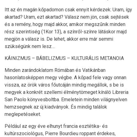
Itt az én magán kőpadomon csak ennyit kérdezek: Uram, így
akartad? Uram, ezt akartad? Válasz nem jön, csak sejtések
és a remény, hogy majd akkor, amikor megszűnik minden
rész szerintiség (1Kor 13), a színről-színre látáskor majd
megjön a válasz is. De lehet, akkor erre már semmi
szükségünk nem lesz…
KÁINIZMUS – BÁBELIZMUS – KULTURÁLIS METANOIA
Minden zarándoklatom Rómában és Vatikánban
hasonlatosképpen megy végbe. A kőpad fele vagy onnan
vissza, az örök város főutcáján mindig megállok, s be is
megyek a konkrét szellemi élménytömeget kínáló Libreria
San Paolo könyvesboltba. Emeletein minden világnyelven
hemzsegnek az új kiadványok. És mindig találok
meglepetéseket.
Például az egy éve elhunyt francia esztétika- és
kultúrszociológus, Pierre Bourdieu roppant érdekes,