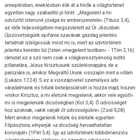
ünneplésben, éneklésben élik át a hívők a világtörténet
egyetlen nagy szabadító jó hírét: „
Megjelent a mi
üdvözít
ő Istenünk jósága és emberszeretete
« (Titusz 3,4),
az idők teljességében megszületett az Úr Jézusban.
Újszövetségünk epifánia szavának gazdag jelentés
tartalmát ízlelgessük most mi is, mert az üdvtörténeti
jelentés keretén túl (Isten »megjelent testben« - 1Tim 3,16)
rámutat ez a szó nem csak a világkeresztyénség indító
pillanatára, Jézus Krisztusunk születésnapjára, de a
parúziára is, amikor Megváltó Urunk visszajön mint a villám
(Lukács 17,24). S ez a visszajövetel személyes üdv
váradalmaink és hitünk beteljesülését is hozza majd, hiszen
»m
ikor Krisztus, a mi életünk megjelenik, akkor vele együtt
«
mi is megjelenünk dicsőségben (Kol 3,4). Ő üdvösséget
hoz azoknak, »
akik várják
őt üdvösségükre
« (Zsid 9,28).
Mert amikor megjelenik hitünk és életünk egyetlen
Főpásztora, elnyerjük »
a dics
ősé
g hervadhatatlan
koronáját
« (1Pét 5,4). Így az üdvtörténeti többdimenziós