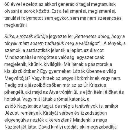
60 évvel ezelőtt az akkori generáció tagjai megtanultak
olvasni a sorok között. Ezt a felismerési, megismerési,
tanulási folyamatot sem egykor, sem ma nem szerencsés
megkerülni.
Rilke,
a rózsák költ
ő
je
jegyezte le: „
Rettenetes dolog, hogy a
tények miatt sosem tudhatjuk meg a valóságot
”. A tények, a
számok, a statisztikák jelentik a leplet, az álarcot.
Mindazonáltal a mögöttes valóság egyszer csak
megjelenik, kitűnik, kiviláglik. Mit látnak a pásztorok a
kis újszülöttben? Egy gyermeket. Látták Őbenne a világ
Megváltóját? Vagy hittek az angyali örömhírnek vagy nem.
Pedig ott a jászolbölcsőben már az az Úr Krisztus
pihengélt, aki majd az Atya trónján ül, s eljön ítélni élőket és
holtakat. Vagy mit láttak a római katonák, a
zsidó Nagytanács tagjai, de még a tanítványok is, amikor
Jézust, reményeik Királyát vérben és izzadságban
elgyengülve nézték a kereszten? Mindenki a maga
Názáretijét látta. Dávid királyi utódját, aki megszabadítja