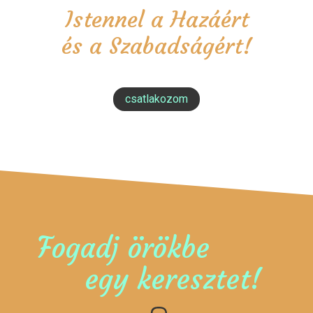
Istennel a Hazáért
és a Szabadságért!
csatlakozom
Fogadj örökbe
egy keresztet!