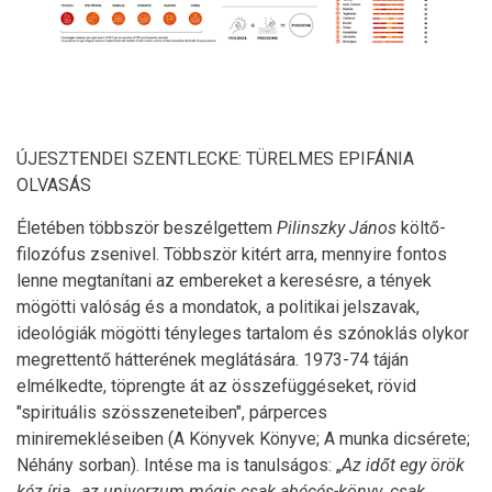
ÚJESZTENDEI SZENTLECKE: TÜRELMES EPIFÁNIA
OLVASÁS
Életében többször beszélgettem
Pilinszky János
költő-
filozófus zsenivel. Többször kitért arra, mennyire fontos
lenne megtanítani az embereket a keresésre, a tények
mögötti valóság és a mondatok, a politikai jelszavak,
ideológiák mögötti tényleges tartalom és szónoklás olykor
megrettentő hátterének meglátására. 1973-74 táján
elmélkedte, töprengte át az összefüggéseket, rövid
"spirituális szösszeneteiben", párperces
miniremekléseiben (A Könyvek Könyve; A munka dicsérete;
Néhány sorban). Intése ma is tanulságos: „
Az id
őt egy örök
kéz írja…az univerzum mégis csak abécés-könyv, csak