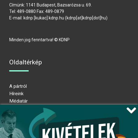
Címünk: 1141 Budapest, Bazsarózsa u. 69.
Tel: 489-0880 Fax: 489-0879
E-mail:
kdnp
[kukac]
kdnp
.
hu
(kdnp[at]kdnp[dot]hu)
Minden jog fenntartva! © KDNP
Oldaltérkép
A pártról
Híreink
Médiatár
Impresszum
Adatkezelési nyilatkozat
Átláthatósági nyilatkozat
Ugrás az oldal tetejére