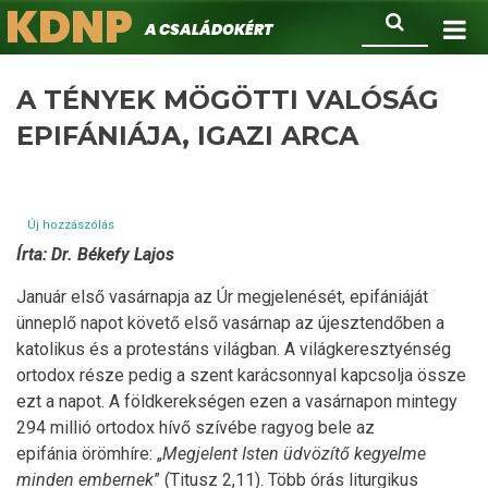
KDNP
Ugrás
Keresés
A családokért.
a
tartalomra
A TÉNYEK MÖGÖTTI VALÓSÁG
EPIFÁNIÁJA, IGAZI ARCA
Új hozzászólás
Írta: Dr. Békefy Lajos
Január első vasárnapja az Úr megjelenését, epifániáját
ünneplő napot követő első vasárnap az újesztendőben a
katolikus és a protestáns világban. A világkeresztyénség
ortodox része pedig a szent karácsonnyal kapcsolja össze
ezt a napot. A földkerekségen ezen a vasárnapon mintegy
294 millió ortodox hívő szívébe ragyog bele az
epifánia örömhíre: „
Megjelent Isten üdvözít
ő
kegyelme
minden embernek
” (Titusz 2,11). Több órás liturgikus