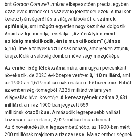
brit
Gordon Cornwell Int
é
zet
elképesztően precíz, egyben
száz éves trendeket összevető jelentései ezek. A mai kor
keresztyénségéről és a világvallásokról.
a számok
epifániája,
ami mögött egyetlen nagy kéz ír és dolgozik.
Amint az Ige mondja, revelálja: „
Az én Atyám mind
ez ideig munkálkodik, én is munkálkodom” (János
5,16). Íme a
tények közül csak néhány, amelyeken áttűnik,
kirajzolódik a valóság domborműve vagy mozgóképe.
Az emberiség lélekszáma
mára, ami ugyan percenként
növekszik, de 2023 évközépre vetítve:
8,118 milliárd,
ami
az 1900-as 1,619 milliárdnak csaknem
hétszerese.
Ebből
az emberiség-tömegből 7,225 milliárd valamilyen
világvallás híve, követője.
A keresztyének száma 2,631
milliárd,
ami az 1900-ban jegyzett 559
milliónak
ötszöröse.
A második legnépesebb vallási
közösség az iszlámé, 2,029 milliárd muszlimmal.
Az ő növekedésük a legszembetűnőbb, az 1900-ban mért
200 milliónak majdnem a
tízszerese.
Ma az emberiségnek