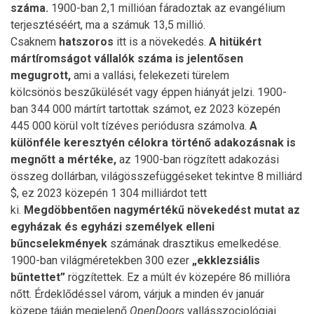
száma.
1900-ban 2,1 millióan fáradoztak az evangélium
terjesztéséért, ma a számuk 13,5 millió.
Csaknem
hatszoros
itt is a növekedés.
A hitükért
mártíromságot vállalók száma is jelent
ő
sen
megugrott,
ami a vallási, felekezeti türelem
kölcsönös beszűkülését vagy éppen hiányát jelzi. 1900-
ban 344 000 mártírt tartottak számot, ez 2023 közepén
445 000 körül volt tízéves periódusra számolva.
A
különféle keresztyén célokra történ
ő
adakoz
ás
nak is
megn
ő
tt a m
é
rt
é
ke,
az 1900-ban rögzített adakozási
összeg dollárban, világösszefüggéseket tekintve 8 milliárd
$, ez 2023 közepén 1 304 milliárdot tett
ki.
Megdöbbent
ő
en nagym
é
rt
é
k
ű
n
ö
veked
é
st mutat az
egyh
á
zak
é
s egyh
á
zi szem
é
lyek elleni
b
ű
ncselekm
é
nyek
számának drasztikus emelkedése.
1900-ban világméretekben 300 ezer
„ekklezsiális
b
ű
ntettet”
rögzítettek. Ez a múlt év közepére 86 millióra
nőtt. Érdeklődéssel várom, várjuk a minden év január
közepe táján megjelenő
OpenDoors
vallásszociológiai