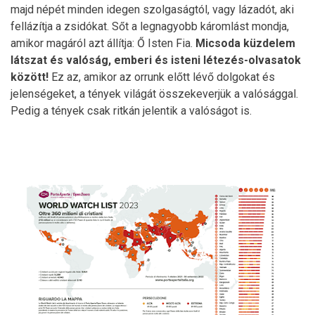
majd népét minden idegen szolgaságtól, vagy lázadót, aki
fellázítja a zsidókat. Sőt a legnagyobb káromlást mondja,
amikor magáról azt állítja: Ő Isten Fia.
Micsoda küzdelem
látszat és valóság, emberi és isteni létezés-olvasatok
között!
Ez az, amikor az orrunk előtt lévő dolgokat és
jelenségeket, a tények világát összekeverjük a valósággal.
Pedig a tények csak ritkán jelentik a valóságot is.