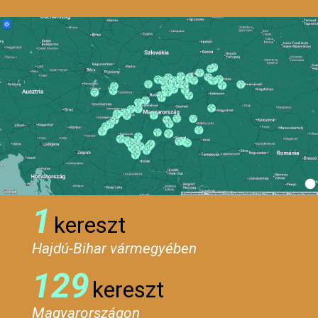
1
kereszt
Hajdú-Bihar vármegyében
129
kereszt
Magyarországon