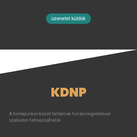
üzenetet küldök
KDNP
A honlapunkon közölt tartalmak forrásmegjelöléssel
szabadon felhasználhatók.