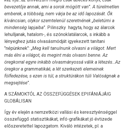
bevezetője annak, ami a sorok mögött van”. A türelmetlen
emberek, a többség, nem várja be az idő lapozását. Ők
kíváncsian, olykor szemtelenül szeretné
nek „beletúrni a
mindenség lapjaiba
”. Pilinszky hagyta, hogy az álarcok
lehulljanak, hatalom-, és szónoklatálarcok, s inkább a
lényeghez jutás olvasásmódját igyekezett tanítani
"népünknek": „
Meg kell tanulnunk olvasni a világot. Mert
más élni a világot, és megint más olvasni benne. Az
öregkorral egyre inkább olvasmányossá válik a létezés…Az
öregkor a grammatikáé, a lét szerkezeti elemeinek
fölfedezése, s ezen is túl, a struktúrákon túli Valóságnak a
megsejtése
”.
A SZÁMOKTÓL AZ ÖSSZEFÜGGÉSEK EPIFÁNIÁJÁIG
GLOBÁLISAN
Így év elején a nemzetközi vallási és keresztyénséggel
összefüggő statisztikákat, infó-grafikákat jó évtizede
előszeretettel lapozgatom. Kiváló intézetek, pl. a