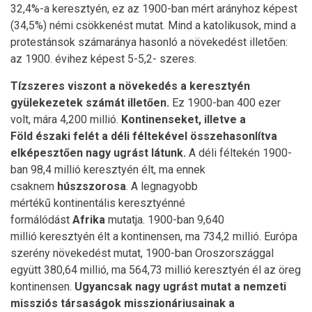
32,4%-a keresztyén, ez az 1900-ban mért arányhoz képest
(34,5%) némi csökkenést mutat. Mind a katolikusok, mind a
protestánsok számaránya hasonló a növekedést illetően:
az 1900. évihez képest 5-5,2- szeres.
Tízszeres viszont a növekedés a keresztyén
gyülekezetek számát illet
ő
en.
Ez 1900-ban 400 ezer
volt, mára 4,200 millió.
Kontinenseket, illetve a
F
ö
ld
é
szaki fel
é
t a d
é
li f
é
ltek
é
vel
ö
sszehasonl
í
tva
elk
é
peszt
ő
en nagy ugrást látunk.
A déli féltekén 1900-
ban 98,4 millió keresztyén élt, ma ennek
csaknem
húszszorosa
. A legnagyobb
mértékű kontinentális keresztyénné
formálódást
Afrika
mutatja. 1900-ban 9,640
millió keresztyén élt a kontinensen, ma 734,2 millió. Európa
szerény növekedést mutat, 1900-ban Oroszországgal
együtt 380,64 millió, ma 564,73 millió keresztyén él az öreg
kontinensen.
Ugyancsak nagy ugrást mutat a nemzeti
missziós társaságok misszionáriusainak a