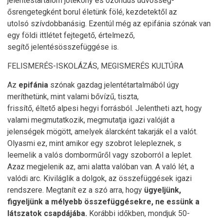
jelentéstartalom jótékony és ózondús üdvösség-
ősrengetegként borul életünk fölé, kezdetektől az
utolsó szívdobbanásig. Ezentúl még az epifánia szónak van
egy földi ittlétet fejtegető, értelmező,
segítő jelentésösszefüggése is.
FELISMERÉS-ISKOLÁZÁS, MEGISMERÉS KULTÚRA
Az
epifánia
szónak gazdag jelentétartalmából úgy
meríthetünk, mint valami bővízű, tiszta,
frissítő, éltető alpesi hegyi forrásból. Jelentheti azt, hogy
valami megmutatkozik, megmutatja igazi valóját a
jelenségek mögött, amelyek álarcként takarják el a valót.
Olyasmi ez, mint amikor egy szobrot lelepleznek, s
leemelik a valós domborműről vagy szoborról a leplet.
Azaz megjelenik az, ami alatta valóban van. A való lét, a
valódi arc. Kiviláglik a dolgok, az összefüggések igazi
rendszere. Megtanít ez a szó arra, hogy
ügyeljünk,
figyeljünk a mélyebb összefüggésekre, ne essünk a
látszatok csapdájába.
Korábbi időkben, mondjuk 50-