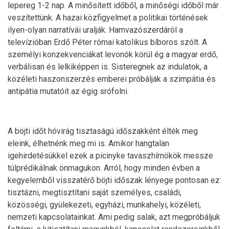
lepereg 1-2 nap. A minősített időből, a minőségi időből már
veszítettünk. A hazai közfigyelmet a politikai történések
ilyen-olyan narratívái uralják. Hamvazószerdáról a
televízióban Erdő Péter római katolikus bíboros szólt. A
személyi konzekvenciákat levonók körül ég a magyar erdő,
verbálisan és lelkiképpen is. Sisteregnek az indulatok, a
közéleti haszonszerzés emberei próbálják a szimpátia és
antipátia mutatóit az égig srófolni.
A böjti időt hóvirág tisztaságú időszakként élték meg
eleink, élhetnénk meg mi is. Amikor hangtalan
igehirdetésükkel ezek a picinyke tavaszhírnökök messze
túlprédikálnak önmagukon. Arról, hogy minden évben a
kegyelemből visszatérő böjti időszak lényege pontosan ez:
tisztázni, megtisztítani saját személyes, családi,
közösségi, gyülekezeti, egyházi, munkahelyi, közéleti,
nemzeti kapcsolatainkat. Ami pedig salak, azt megpróbáljuk