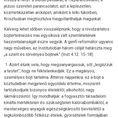
jézusi szeretet parancsolatot, azt a leplezetlen,
kozmetikázatlan arcképet, amiként a lelki tükörben,
Krisztusban megtisztulva megpillanthatjuk magunkat.
Kálvinig lehet időben visszalépnünk, hogy a rövidzárlatos
böjtértelmezés mai egysíkúvá vált szemléletének
haszontalanságát észre vegyük. A genfi reformátor ugyanis
nagy művében, az Institutioban három célját határozta meg
„a szent és törvényes böjtnek” (Inst 4.12. 15-18).
1. Azért élünk vele, hogy megsanyargassuk, sőt „leigázzuk
a testet”, hogy ne féktelenkedjék. Ez a magányos,
személyes böjt tartalma. Áttérve napjainkra: ez a böjt a
köztudatban megjelenő egyoldalú értelme, miszerint
tartózkodjunk bizonyos ételektől, alkoholtól, nagy
lakmározástól. Így mondhatjuk: a fogyasztói társadalom
kínálta mértéktelen és szükségtelen kalóriabombáktól, a
mesterséges anyagok egészségkárosító bevitelétől a
legkülönbözőbb félkész-ételek, gyorsételek formájában.