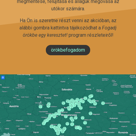
megmentése, felújítása és állaguk megóvása az
utókor számára.
Ha Ön is szeretne részt venni az akcióban, az
alábbi gombra kattintva tájékozódhat a
Fogadj
örökbe egy keresztet!
program részleteiről!
örökbefogadom