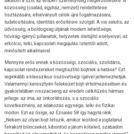
alkalom a szív, az emberi személyiség megerősítésére. A
közösség (család, egyház, nemzet) rendeltetése
tisztázására, elhalványult célok újra fogalmazására,
tudatosítására, identitás erősítésre szolgál. A via salutis, az
üdvösség, a boldogság útjának modern lehetősége,
hóvirág-igényű pillanatok, helyzetek életújító esélyeivel, az
erkölcsi, lelki, kapcsolati megújulás Istentől adott,
minősített alkalmaival.
Mennyire erős ennek a közösségi, szociális, szolidáris,
kapcsolat rendszereket megtisztító böjtnek a hatása? Ezt
leginkább a klasszikus ószövetségi Igével jellemezhetjük.
Valamennyi keresztyén felekezet böjt-értelmezésében és
gyakorlatában visszacseng az eredeti célkitűzés hármas
jellege: az ima, az önkorlátozás, s a szociális
következmény, az adakozás egysége, lelki és fizikai
módon. Ezt az ősige, az Ézsaiás 58 így hagyta ránk:
„Nekem az olyan böjt tetszik, amikor leoldod a jogtalanul
felrakott bilincseket, kibontod a járom köteleit, szabadon