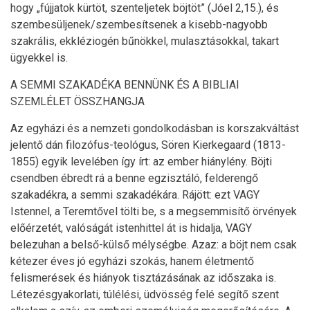
hogy „fújjatok kürtöt, szenteljetek böjtöt” (Jóel 2,15.), és
szembesüljenek/szembesítsenek a kisebb-nagyobb
szakrális, ekkléziogén bűnökkel, mulasztásokkal, takart
ügyekkel is.
A SEMMI SZAKADÉKA BENNÜNK ÉS A BIBLIAI
SZEMLÉLET ÖSSZHANGJA
Az egyházi és a nemzeti gondolkodásban is korszakváltást
jelentő dán filozófus-teológus, Sören Kierkegaard (1813-
1855) egyik levelében így írt: az ember hiánylény. Böjti
csendben ébredt rá a benne egzisztáló, felderengő
szakadékra, a semmi szakadékára. Rájött: ezt VAGY
Istennel, a Teremtővel tölti be, s a megsemmisítő örvények
előérzetét, valóságát istenhittel át is hidalja, VAGY
belezuhan a belső-külső mélységbe. Azaz: a böjt nem csak
kétezer éves jó egyházi szokás, hanem életmentő
felismerések és hiányok tisztázásának az időszaka is.
Létezésgyakorlati, túlélési, üdvösség felé segítő szent