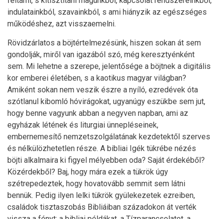
feltárni, s kitisztítani magunkból, kapcsolat rendszereinkből,
indulatainkból, szavainkból, s ami hiányzik az egészséges
működéshez, azt visszaemelni.
Rövidzárlatos a böjtértelmezésünk, hiszen sokan át sem
gondolják, miről van igazából szó, még keresztyénként
sem. Mi lehetne a szerepe, jelentősége a böjtnek a digitális
kor emberei életében, s a kaotikus magyar világban?
Amiként sokan nem veszik észre a nyíló, ezredévek óta
szótlanul kibomló hóvirágokat, ugyanúgy eszükbe sem jut,
hogy benne vagyunk abban a negyven napban, ami az
egyházak létének és liturgiai ünnepléseinek,
embernemesítő nemzetszolgálatának kezdetektől szerves
és nélkülözhetetlen része. A bibliai Igék tükrébe nézés
böjti alkalmaira ki figyel mélyebben oda? Saját érdekéből?
Közérdekből? Baj, hogy mára ezek a tükrök úgy
szétrepedeztek, hogy hovatovább semmit sem látni
bennük. Pedig ilyen lelki tükrök gyülekezetek ezreiben,
családok tisztaszobás Bibliáiban századokon át verték
vissza a fényt: a bibliai példákat, a Tízparancsolatot, a