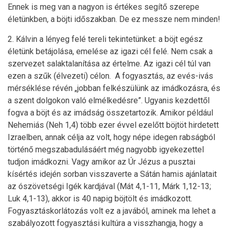
Ennek is meg van a nagyon is értékes segítő szerepe
életünkben, a böjti időszakban. De ez messze nem minden!
2. Kálvin a lényeg felé tereli tekintetünket: a böjt egész
életünk betájolása, emelése az igazi cél felé. Nem csak a
szervezet salaktalanítása az értelme. Az igazi cél túl van
ezen a szűk (élvezeti) célon. A fogyasztás, az evés-ivás
mérséklése révén „jobban felkészülünk az imádkozásra, és
a szent dolgokon való elmélkedésre”. Ugyanis kezdettől
fogva a böjt és az imádság összetartozik. Amikor például
Nehemiás (Neh 1,4) több ezer évvel ezelőtt böjtöt hirdetett
Izraelben, annak célja az volt, hogy népe idegen rabságból
történő megszabadulásáért még nagyobb igyekezettel
tudjon imádkozni. Vagy amikor az Úr Jézus a pusztai
kísértés idején sorban visszaverte a Sátán hamis ajánlatait
az ószövetségi Igék kardjával (Mát 4,1-11, Márk 1,12-13;
Luk 4,1-13), akkor is 40 napig böjtölt és imádkozott.
Fogyasztáskorlátozás volt ez a javából, aminek ma lehet a
szabályozott fogyasztási kultúra a visszhangja, hogy a