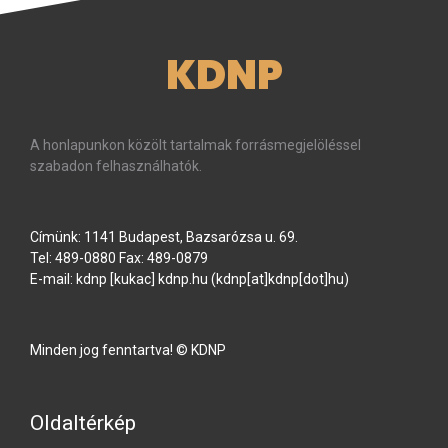
KDNP
A honlapunkon közölt tartalmak forrásmegjelöléssel
szabadon felhasználhatók.
Címünk: 1141 Budapest, Bazsarózsa u. 69.
Tel: 489-0880 Fax: 489-0879
E-mail:
kdnp
[kukac]
kdnp
.
hu
(kdnp[at]kdnp[dot]hu)
Minden jog fenntartva! © KDNP
Oldaltérkép