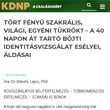
KDNP
Ugrás
Keresés
A családokért.
a
tartalomra
TÖRT FÉNYŰ SZAKRÁLIS,
VILÁGI, EGYÉNI TÜKRÖK? – A 40
NAPON ÁT TARTÓ BÖJTI
IDENTITÁSVIZSGÁLAT ESÉLYEI,
ÁLDÁSAI
Új hozzászólás
Írta: Dr. Békefy Lajos, PhD
RÖVIDZÁRLATOS BÖJTÉRTELMEZÉS – TÖBBDIMENZIÓS
ÉRTELMEZÉS – SZAKRÁLIS BŰNÖK
A böjti idő negyven napjából e cikk megjelenéséig már