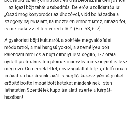
bocsátod az elnyomottakat, és összetörsz minden jármot!”
– az igazi böjt tehát szabadítás. De erős szolidaritás is:
„Oszd meg kenyeredet az éhezővel, vidd be házadba a
szegény hajléktalant, ha meztelen embert látsz, ruházd fel,
és ne zárkózz el testvéred elől!” (Ézs 58, 6-7).
A gyakorlati böjti kultúráról, a sokféle megvalósítási
módozatról, a mai hangsúlyokról, a személyes böjti
kalendáriumról és a böjti elmélyülést segítő, 1-2 órára
nyitott protestáns templomok innovatív missziójáról is lesz
még szó. Önmérséklettel, önvizsgálattal teljes, életformáló
imával, embertársunk javát is segítő, keresztyénségünket
erősítő böjttel megáldott heteket mindenkinek Isten
láthatatlan Szentlélek kupolája alatt szerte a Kárpát-
hazában!