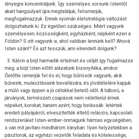
lényegre koncentráljunk. Így személyes sorsunk Istentől
akart hangsúlyait újra megtaláljuk, felismerjük,
megfogalmazzuk. Ennek nyomán életstratégia-változást
dolgozhatunk ki. Ez égetően szükséges. Miért vagyunk
személyesen, közösségként, egyházként, népként ezen a
Földön? S ott vagyunk-e, ahol valóban lennünk kell? Ahová
Isten szánt? És azt tesszük, ami elrendelt dolgunk?
3. Kálvin a böjt harmadik értelmét és célját így fogalmazza
meg: a böjt Isten előtti alázatunk bizonyítéka, amikor
Őelőtte ismerjük fel és el, hogy bűnösök vagyunk, akik
bűneink, mulasztásaink bevallására, és jóvátételére kapjuk
a múló vagy éppen a jó célokkal betelő időt. A háború, a
járványok, természeti csapások nem véletlenül érnek
népeket, korokat, hanem azért, hogy belássák: letértek
eredeti pályájukról, elveszítették éltető relációs, kapcsolati
rendszerüket Isten-ember-önmagunk hármas egységében,
s van mit javítani mindhárom irányban. Ilyen helyzetekben a
pásztorok, az egyházi vezetők feladata és kötelessége,