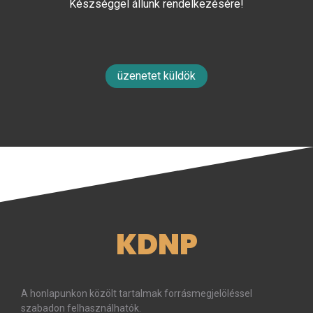
Készséggel állunk rendelkezésére!
üzenetet küldök
KDNP
A honlapunkon közölt tartalmak forrásmegjelöléssel
szabadon felhasználhatók.