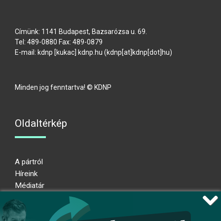
Címünk: 1141 Budapest, Bazsarózsa u. 69.
Tel: 489-0880 Fax: 489-0879
E-mail:
kdnp
[kukac]
kdnp
.
hu
(kdnp[at]kdnp[dot]hu)
Minden jog fenntartva! © KDNP
Oldaltérkép
A pártról
Híreink
Médiatár
Impresszum
Adatkezelési nyilatkozat
Átláthatósági nyilatkozat