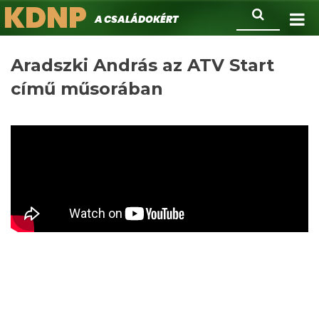
KDNP
Ugrás
Keresés
A családokért.
a
tartalomra
Aradszki András az ATV Start
című műsorában