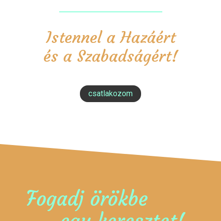
Istennel a Hazáért
és a Szabadságért!
csatlakozom
Fogadj örökbe
egy keresztet!