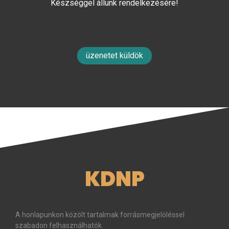
Készséggel állunk rendelkezésére!
üzenetet küldök
KDNP
A honlapunkon közölt tartalmak forrásmegjelöléssel
szabadon felhasználhatók.