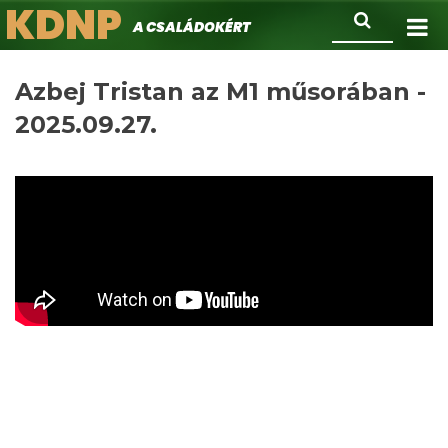
KDNP
Ugrás
Keresés
A családokért.
a
tartalomra
Azbej Tristan az M1 műsorában -
2025.09.27.