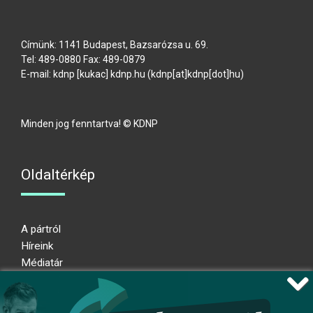
Címünk: 1141 Budapest, Bazsarózsa u. 69.
Tel: 489-0880 Fax: 489-0879
E-mail:
kdnp
[kukac]
kdnp
.
hu
(kdnp[at]kdnp[dot]hu)
Minden jog fenntartva! © KDNP
Oldaltérkép
A pártról
Híreink
Médiatár
Impresszum
Adatkezelési nyilatkozat
Átláthatósági nyilatkozat