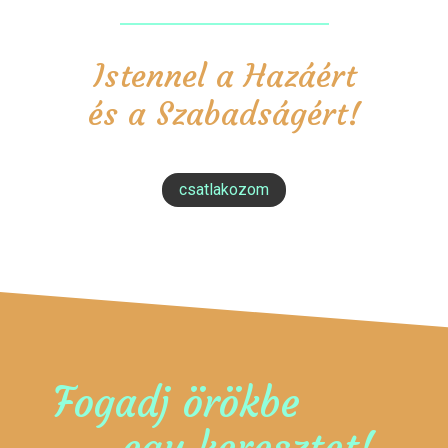
Istennel a Hazáért
és a Szabadságért!
csatlakozom
Fogadj örökbe
egy keresztet!