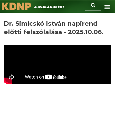
KDNP
Ugrás
Keresés
A családokért.
a
tartalomra
Dr. Simicskó István napirend
előtti felszólalása - 2025.10.06.