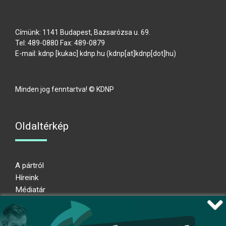
Címünk: 1141 Budapest, Bazsarózsa u. 69.
Tel: 489-0880 Fax: 489-0879
E-mail:
kdnp
[kukac]
kdnp
.
hu
(kdnp[at]kdnp[dot]hu)
Minden jog fenntartva! © KDNP
Oldaltérkép
A pártról
Híreink
Médiatár
Impresszum
Adatkezelési nyilatkozat
Átláthatósági nyilatkozat