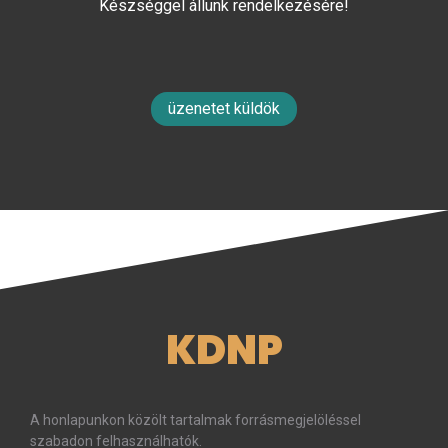
Készséggel állunk rendelkezésére!
üzenetet küldök
KDNP
A honlapunkon közölt tartalmak forrásmegjelöléssel
szabadon felhasználhatók.