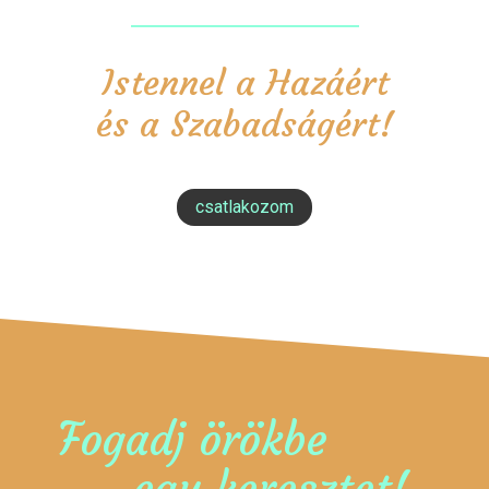
Istennel a Hazáért
és a Szabadságért!
csatlakozom
Fogadj örökbe
egy keresztet!