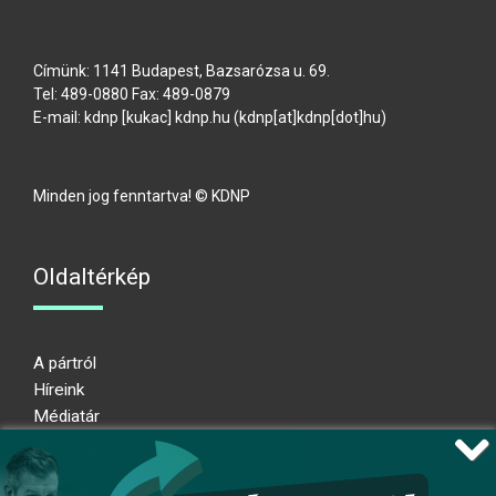
Címünk: 1141 Budapest, Bazsarózsa u. 69.
Tel: 489-0880 Fax: 489-0879
E-mail:
kdnp
[kukac]
kdnp
.
hu
(kdnp[at]kdnp[dot]hu)
Minden jog fenntartva! © KDNP
Oldaltérkép
A pártról
Híreink
Médiatár
Impresszum
Adatkezelési nyilatkozat
Átláthatósági nyilatkozat