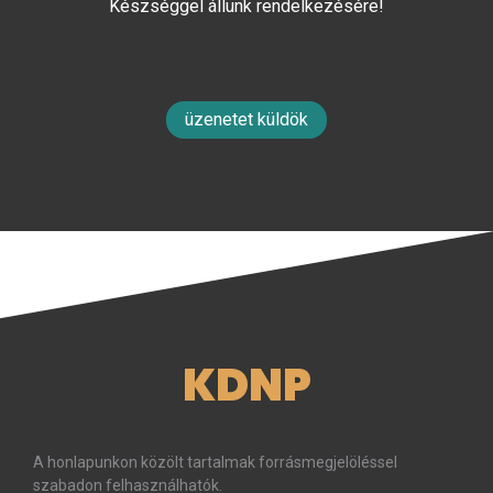
Készséggel állunk rendelkezésére!
üzenetet küldök
KDNP
A honlapunkon közölt tartalmak forrásmegjelöléssel
szabadon felhasználhatók.