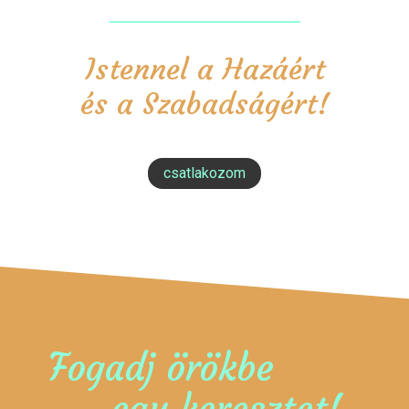
Istennel a Hazáért
és a Szabadságért!
csatlakozom
Fogadj örökbe
egy keresztet!