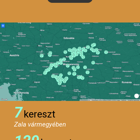
7
kereszt
Zala vármegyében