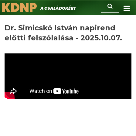
KDNP
Ugrás
Keresés
A családokért.
a
tartalomra
Dr. Simicskó István napirend
előtti felszólalása - 2025.10.07.