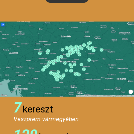
7
kereszt
Veszprém vármegyében