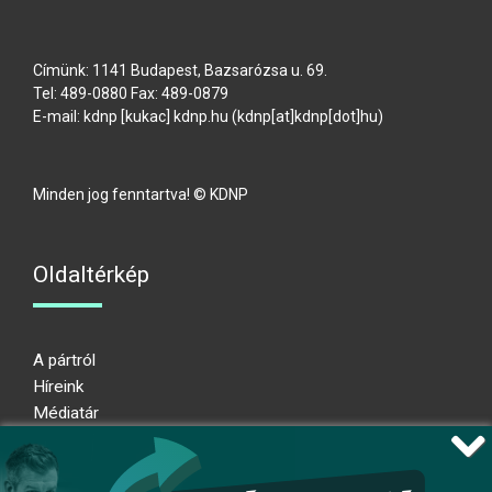
Címünk: 1141 Budapest, Bazsarózsa u. 69.
Tel: 489-0880 Fax: 489-0879
E-mail:
kdnp
[kukac]
kdnp
.
hu
(kdnp[at]kdnp[dot]hu)
Minden jog fenntartva! © KDNP
Oldaltérkép
A pártról
Híreink
Médiatár
Impresszum
Adatkezelési nyilatkozat
Átláthatósági nyilatkozat