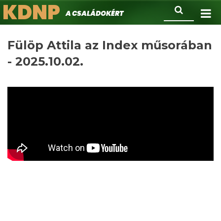
KDNP
Ugrás
Keresés
A családokért.
a
tartalomra
Fülöp Attila az Index műsorában
- 2025.10.02.