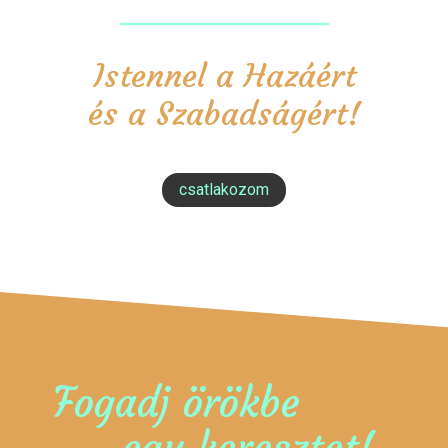
Istennel a Hazáért
és a Szabadságért!
csatlakozom
Fogadj örökbe
egy keresztet!