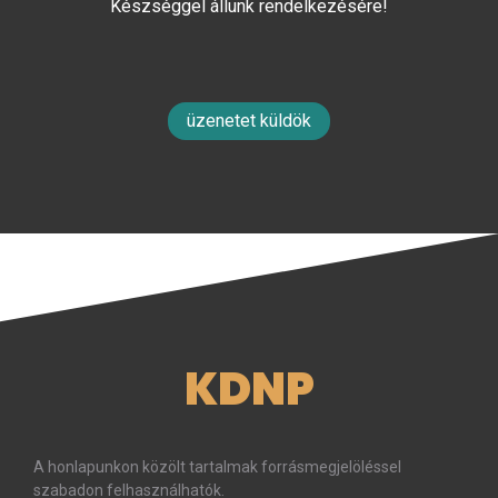
Készséggel állunk rendelkezésére!
üzenetet küldök
KDNP
A honlapunkon közölt tartalmak forrásmegjelöléssel
szabadon felhasználhatók.