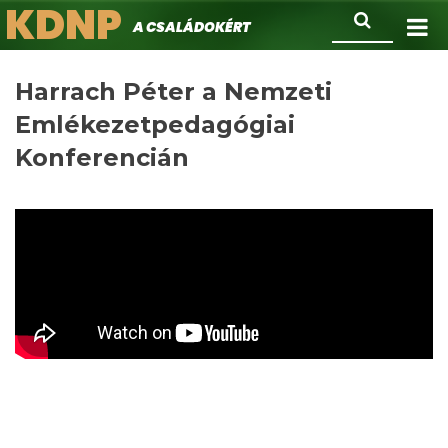
KDNP
Ugrás
Keresés
A családokért.
a
tartalomra
Harrach Péter a Nemzeti
Emlékezetpedagógiai
Konferencián