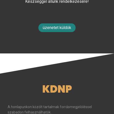
Készséggel állunk rendelkezésére!
üzenetet küldök
KDNP
A honlapunkon közölt tartalmak forrásmegjelöléssel
szabadon felhasználhatók.