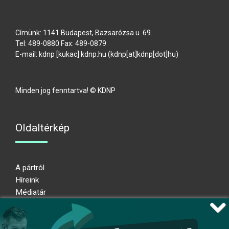
Címünk: 1141 Budapest, Bazsarózsa u. 69.
Tel: 489-0880 Fax: 489-0879
E-mail:
kdnp
[kukac]
kdnp
.
hu
(kdnp[at]kdnp[dot]hu)
Minden jog fenntartva! © KDNP
Oldaltérkép
A pártról
Híreink
Médiatár
Impresszum
Adatkezelési nyilatkozat
Átláthatósági nyilatkozat