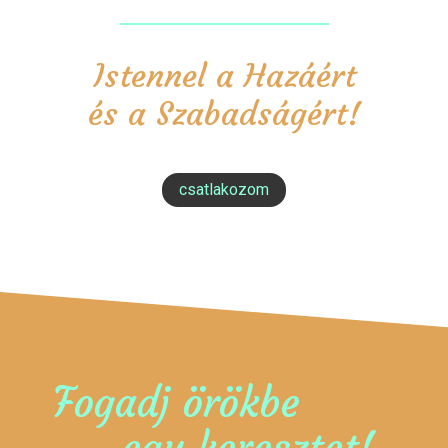
Istennel a Hazáért
és a Szabadságért!
csatlakozom
Fogadj örökbe
egy keresztet!