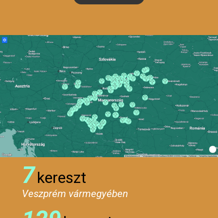
7
kereszt
Veszprém vármegyében