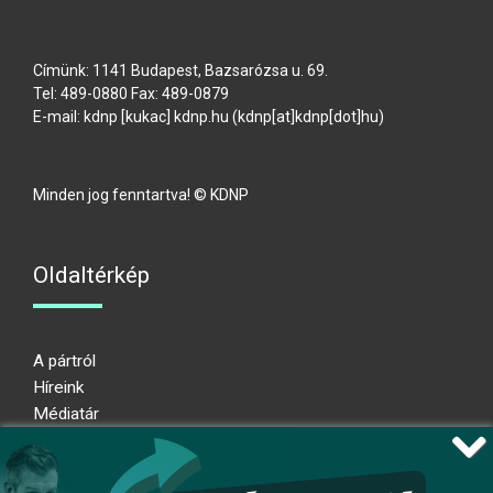
Címünk: 1141 Budapest, Bazsarózsa u. 69.
Tel: 489-0880 Fax: 489-0879
E-mail:
kdnp
[kukac]
kdnp
.
hu
(kdnp[at]kdnp[dot]hu)
Minden jog fenntartva! © KDNP
Oldaltérkép
A pártról
Híreink
Médiatár
Impresszum
Adatkezelési nyilatkozat
Átláthatósági nyilatkozat