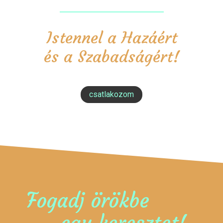
Istennel a Hazáért
és a Szabadságért!
csatlakozom
Fogadj örökbe
egy keresztet!