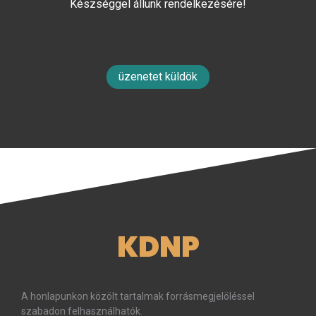
Készséggel állunk rendelkezésére!
üzenetet küldök
KDNP
A honlapunkon közölt tartalmak forrásmegjelöléssel
szabadon felhasználhatók.