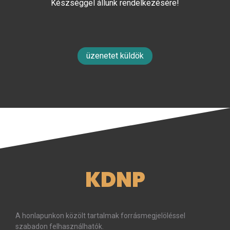
Készséggel állunk rendelkezésére!
üzenetet küldök
KDNP
A honlapunkon közölt tartalmak forrásmegjelöléssel
szabadon felhasználhatók.