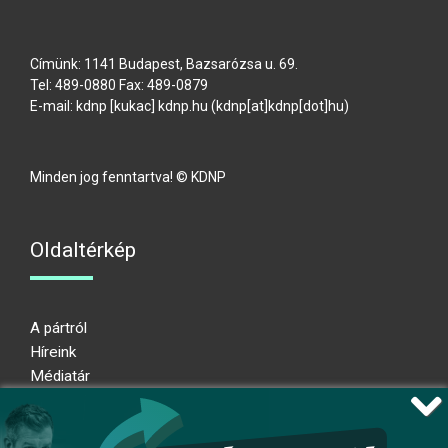
Címünk: 1141 Budapest, Bazsarózsa u. 69.
Tel: 489-0880 Fax: 489-0879
E-mail:
kdnp
[kukac]
kdnp
.
hu
(kdnp[at]kdnp[dot]hu)
Minden jog fenntartva! © KDNP
Oldaltérkép
A pártról
Híreink
Médiatár
Impresszum
Adatkezelési nyilatkozat
Átláthatósági nyilatkozat