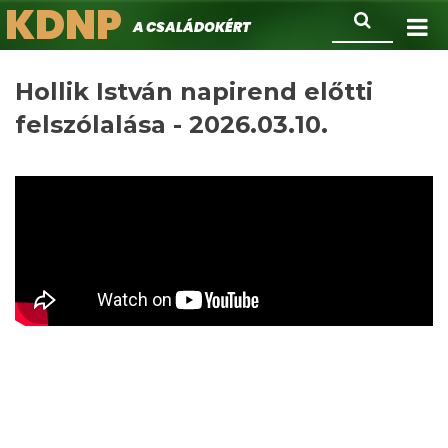
KDNP
Ugrás
Keresés
A családokért.
a
tartalomra
Hollik István napirend előtti
felszólalása - 2026.03.10.