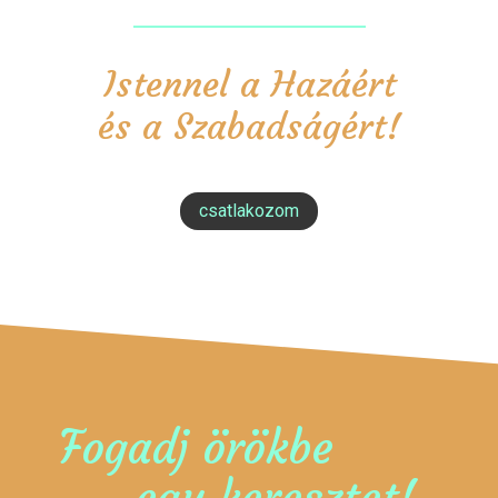
Istennel a Hazáért
és a Szabadságért!
csatlakozom
Fogadj örökbe
egy keresztet!