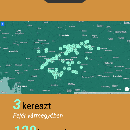
3
kereszt
Fejér vármegyében