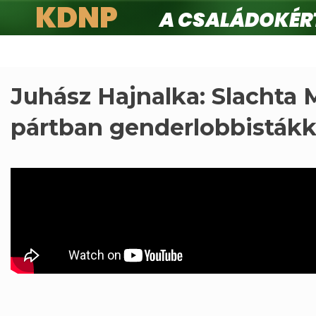
KDNP
A családokért.
Ugrás
a
tartalomra
Juhász Hajnalka: Slachta 
pártban genderlobbistákk