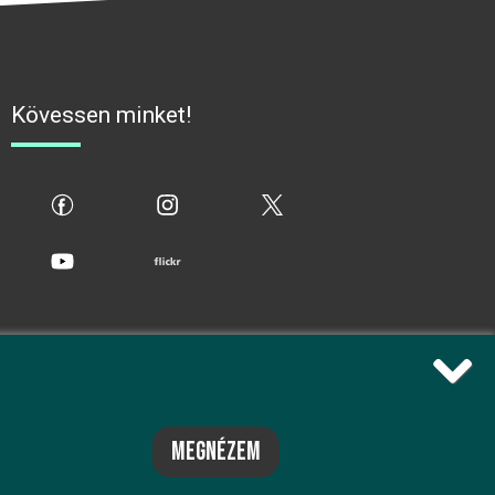
Kövessen minket!
fb
ig
x
yt
flickr
megnézem