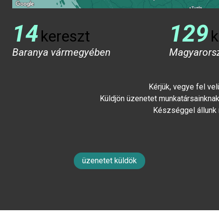
14
129
kereszt
k
Baranya vármegyében
Magyarors
Kérjük, vegye fel ve
Küldjön üzenetet munkatársainknak 
Készséggel állunk
üzenetet küldök