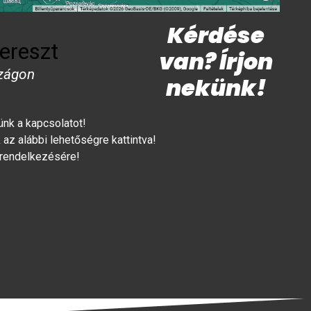
Kérdése
ereszt
van? Írjon
zágon
nekünk!
lünk a kapcsolatot!
az alábbi lehetőségre kattintva!
 rendelkezésére!