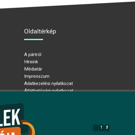
Oldaltérkép
A pártról
Híreink
Médiatár
Impresszum
Adatkezelési nyilatkozat
Átláthatósági nyilatkozat
Ugrás az oldal tetejére
1
9
1
9
8