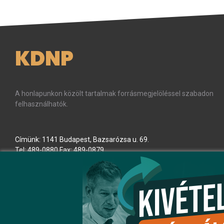
KDNP
A honlapunkon közölt tartalmak forrásmegjelöléssel szabadon
felhasználhatók.
Címünk: 1141 Budapest, Bazsarózsa u. 69.
Tel: 489-0880 Fax: 489-0879
E-mail:
kdnp
[kukac]
kdnp
.
hu
(kdnp[at]kdnp[dot]hu)
Minden jog fenntartva! © KDNP