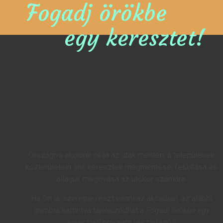
Fogadj örökbe
egy keresztet!
Országos akciónk célja az utak mentén, a települések
közterületein álló keresztek megmentése, felújítása és
állaguk megóvása az utókor számára.
Ha Ön is szeretne részt venni az akcióban, az alábbi
gombra kattintva tájékozódhat a
Fogadj örökbe egy
keresztet!
program részleteiről!