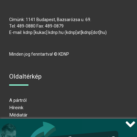
Címünk: 1141 Budapest, Bazsarózsa u. 69.
Tel: 489-0880 Fax: 489-0879
E-mail:
kdnp
[kukac]
kdnp
.
hu
(kdnp[at]kdnp[dot]hu)
Minden jog fenntartva! © KDNP
Oldaltérkép
A pártról
Híreink
Médiatár
Impresszum
Adatkezelési nyilatkozat
Átláthatósági nyilatkozat