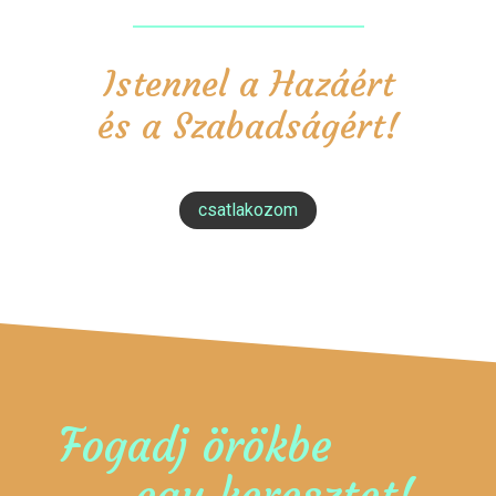
Istennel a Hazáért
és a Szabadságért!
csatlakozom
Fogadj örökbe
egy keresztet!