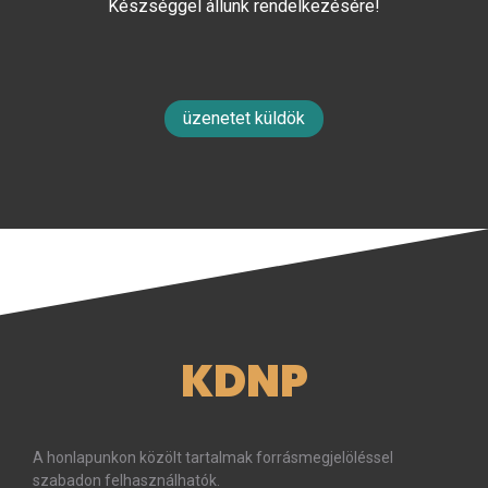
Készséggel állunk rendelkezésére!
üzenetet küldök
KDNP
A honlapunkon közölt tartalmak forrásmegjelöléssel
szabadon felhasználhatók.