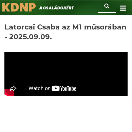
KDNP
Ugrás
Keresés
A családokért.
a
tartalomra
Latorcai Csaba az M1 műsorában
- 2025.09.09.