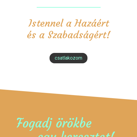
Istennel a Hazáért
és a Szabadságért!
csatlakozom
Fogadj örökbe
egy keresztet!