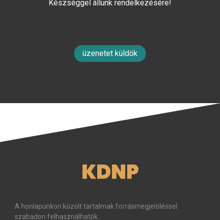
Készséggel állunk rendelkezésére!
üzenetet küldök
KDNP
A honlapunkon közölt tartalmak forrásmegjelöléssel
szabadon felhasználhatók.