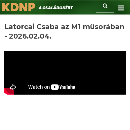
KDNP
Ugrás
Keresés
A családokért.
a
tartalomra
Latorcai Csaba az M1 műsorában
- 2026.02.04.