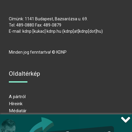
Címünk: 1141 Budapest, Bazsarózsa u. 69.
Tel: 489-0880 Fax: 489-0879
E-mail:
kdnp
[kukac]
kdnp
.
hu
(kdnp[at]kdnp[dot]hu)
Minden jog fenntartva! © KDNP
Oldaltérkép
A pártról
Híreink
Médiatár
Impresszum
Adatkezelési nyilatkozat
Átláthatósági nyilatkozat