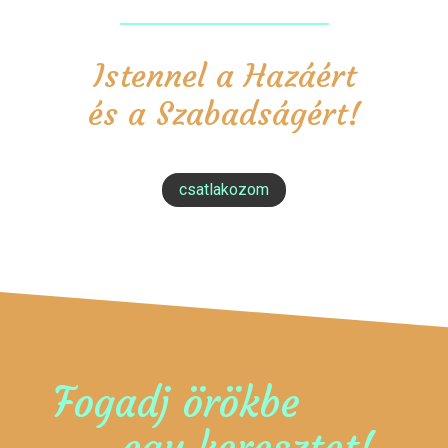
Istennel a Hazáért
és a Szabadságért!
csatlakozom
Fogadj örökbe
egy keresztet!