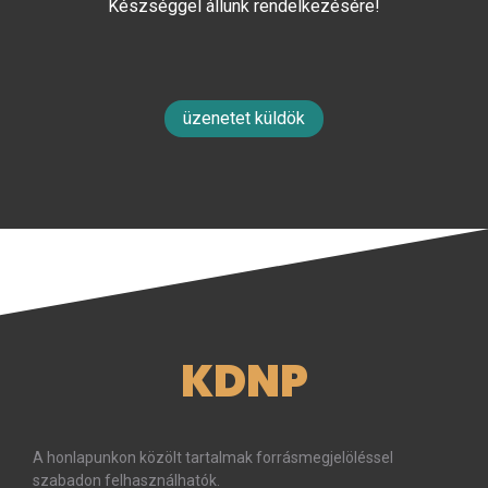
Készséggel állunk rendelkezésére!
üzenetet küldök
KDNP
A honlapunkon közölt tartalmak forrásmegjelöléssel
szabadon felhasználhatók.