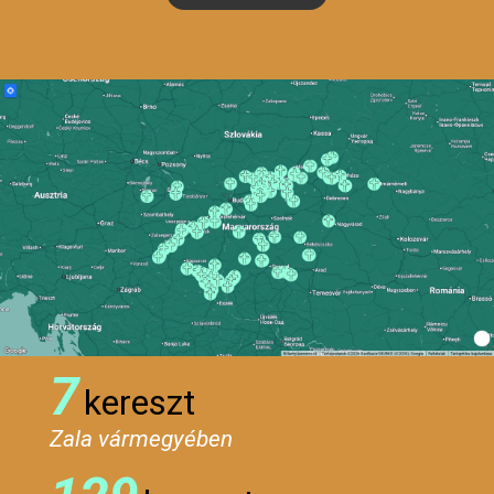
7
kereszt
Zala vármegyében