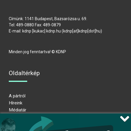
Címünk: 1141 Budapest, Bazsarózsa u. 69.
Tel: 489-0880 Fax: 489-0879
E-mail:
kdnp
[kukac]
kdnp
.
hu
(kdnp[at]kdnp[dot]hu)
Minden jog fenntartva! © KDNP
Oldaltérkép
A pártról
Híreink
Médiatár
Impresszum
Adatkezelési nyilatkozat
Átláthatósági nyilatkozat