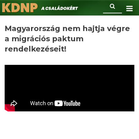
KDNP
Ugrás
Keresés
A családokért.
a
tartalomra
Magyarország nem hajtja végre
a migrációs paktum
rendelkezéseit!