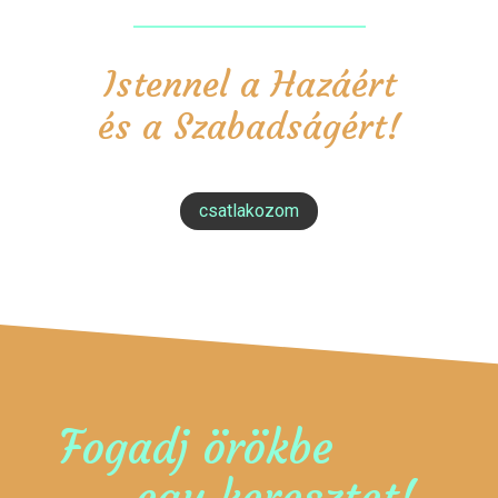
Istennel a Hazáért
és a Szabadságért!
csatlakozom
Fogadj örökbe
egy keresztet!