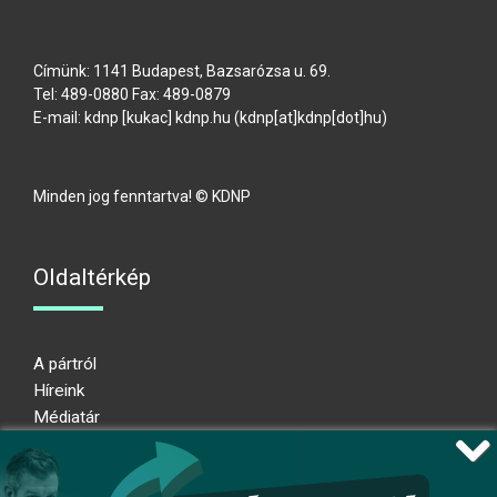
Címünk: 1141 Budapest, Bazsarózsa u. 69.
Tel: 489-0880 Fax: 489-0879
E-mail:
kdnp
[kukac]
kdnp
.
hu
(kdnp[at]kdnp[dot]hu)
Minden jog fenntartva! © KDNP
Oldaltérkép
A pártról
Híreink
Médiatár
Impresszum
Adatkezelési nyilatkozat
Átláthatósági nyilatkozat