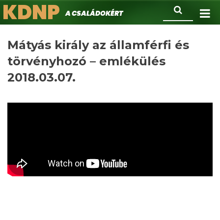
KDNP
Ugrás
Keresés
A családokért.
a
tartalomra
Mátyás király az államférfi és
törvényhozó – emlékülés
2018.03.07.