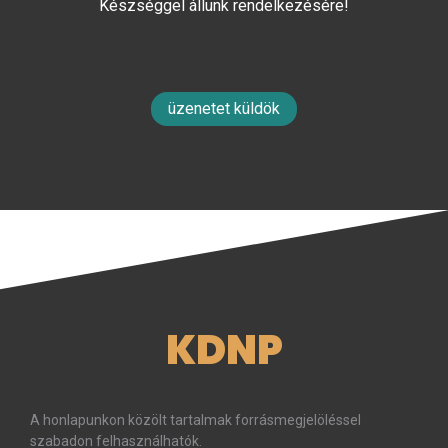
Készséggel állunk rendelkezésére!
üzenetet küldök
KDNP
A honlapunkon közölt tartalmak forrásmegjelöléssel
szabadon felhasználhatók.