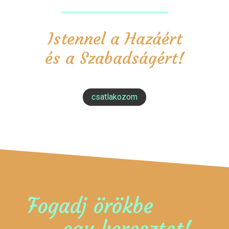
Istennel a Hazáért
és a Szabadságért!
csatlakozom
Fogadj örökbe
egy keresztet!