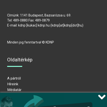
Címünk: 1141 Budapest, Bazsarózsa u. 69.
Tel: 489-0880 Fax: 489-0879
E-mail:
kdnp
[kukac]
kdnp
.
hu
(kdnp[at]kdnp[dot]hu)
Minden jog fenntartva! © KDNP
Oldaltérkép
A pártról
Híreink
Médiatár
Impresszum
Adatkezelési nyilatkozat
Átláthatósági nyilatkozat