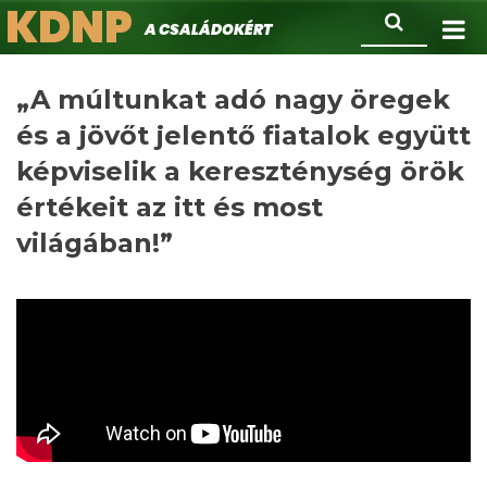
KDNP
Ugrás
Keresés
A családokért.
a
tartalomra
„A múltunkat adó nagy öregek
és a jövőt jelentő fiatalok együtt
képviselik a kereszténység örök
értékeit az itt és most
világában!”