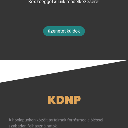
Készséggel állunk rendelkezésére!
üzenetet küldök
KDNP
A honlapunkon közölt tartalmak forrásmegjelöléssel
szabadon felhasználhatók.