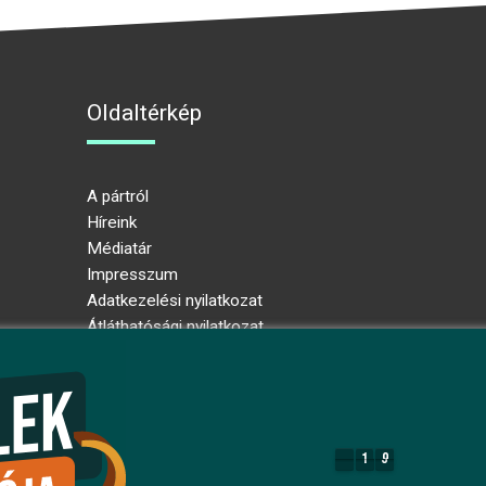
Oldaltérkép
A pártról
Híreink
Médiatár
Impresszum
Adatkezelési nyilatkozat
Átláthatósági nyilatkozat
Ugrás az oldal tetejére
1
9
1
9
8