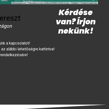
Kérdése
ereszt
van? Írjon
zágon
nekünk!
lünk a kapcsolatot!
az alábbi lehetőségre kattintva!
 rendelkezésére!