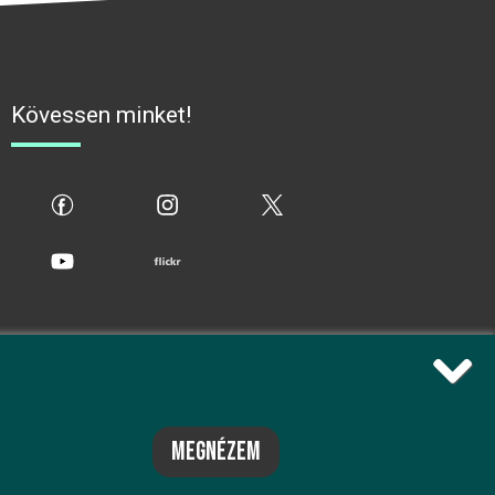
Kövessen minket!
fb
ig
x
yt
flickr
megnézem