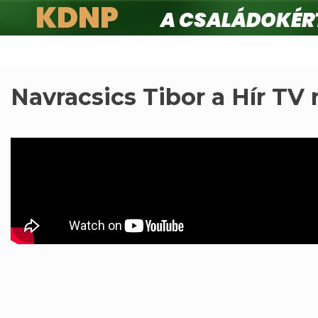
KDNP
A családokért.
Ugrás
a
tartalomra
Navracsics Tibor a Hír TV 