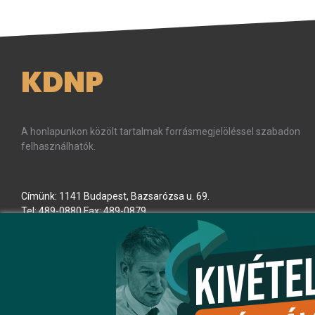
KDNP
A honlapunkon közölt tartalmak forrásmegjelöléssel szabadon
felhasználhatók.
Címünk: 1141 Budapest, Bazsarózsa u. 69.
Tel: 489-0880 Fax: 489-0879
E-mail:
kdnp
[kukac]
kdnp
.
hu
(kdnp[at]kdnp[dot]hu)
Minden jog fenntartva! © KDNP