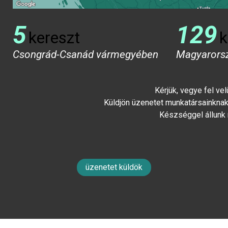
5
129
kereszt
k
Csongrád-Csanád vármegyében
Magyarors
Kérjük, vegye fel ve
Küldjön üzenetet munkatársainknak 
Készséggel állunk
üzenetet küldök