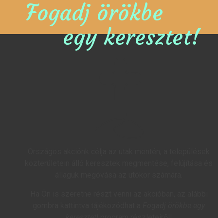
Fogadj örökbe
egy keresztet!
Országos akciónk célja az utak mentén, a települések
közterületein álló keresztek megmentése, felújítása és
állaguk megóvása az utókor számára.
Ha Ön is szeretne részt venni az akcióban, az alábbi
gombra kattintva tájékozódhat a
Fogadj örökbe egy
keresztet!
program részleteiről!