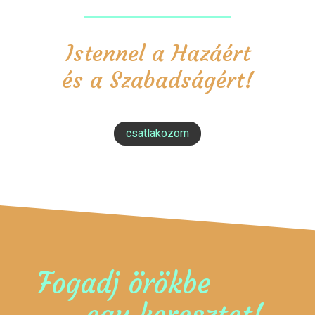
Istennel a Hazáért
és a Szabadságért!
csatlakozom
Fogadj örökbe
egy keresztet!