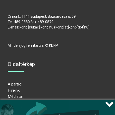
Címünk: 1141 Budapest, Bazsarózsa u. 69.
Tel: 489-0880 Fax: 489-0879
E-mail:
kdnp
[kukac]
kdnp
.
hu
(kdnp[at]kdnp[dot]hu)
Minden jog fenntartva! © KDNP
Oldaltérkép
A pártról
Híreink
Médiatár
Impresszum
Adatkezelési nyilatkozat
Átláthatósági nyilatkozat