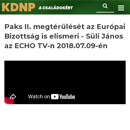
KDNP
Ugrás
Keresés
A családokért.
a
tartalomra
Paks II. megtérülését az Európai
Bizottság is elismeri - Süli János
az ECHO TV-n 2018.07.09-én