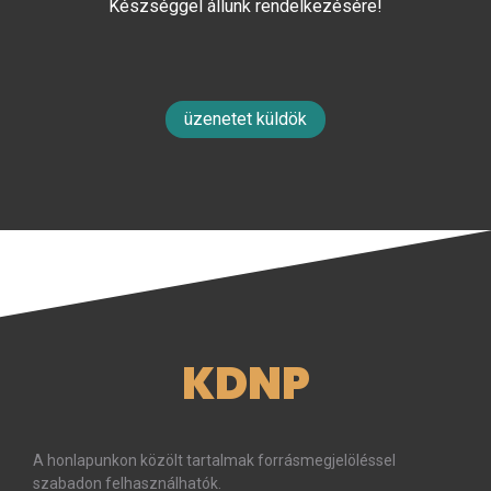
Készséggel állunk rendelkezésére!
üzenetet küldök
KDNP
A honlapunkon közölt tartalmak forrásmegjelöléssel
szabadon felhasználhatók.