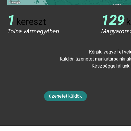
1
129
kereszt
k
Tolna vármegyében
Magyarors
Kérjük, vegye fel ve
Küldjön üzenetet munkatársainknak 
Készséggel állunk
üzenetet küldök