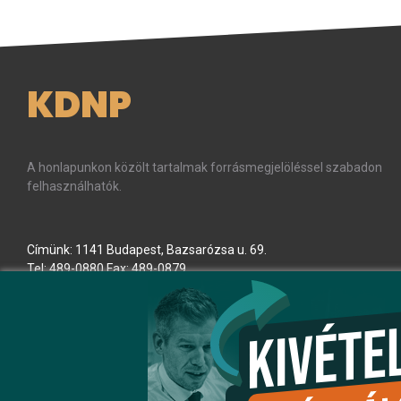
KDNP
A honlapunkon közölt tartalmak forrásmegjelöléssel szabadon
felhasználhatók.
Címünk: 1141 Budapest, Bazsarózsa u. 69.
Tel: 489-0880 Fax: 489-0879
E-mail:
kdnp
[kukac]
kdnp
.
hu
(kdnp[at]kdnp[dot]hu)
Minden jog fenntartva! © KDNP