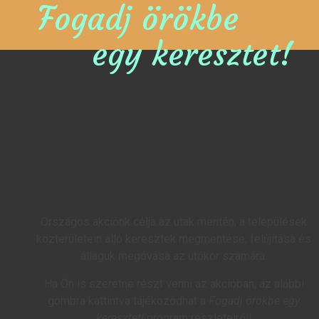
Fogadj örökbe
egy keresztet!
Országos akciónk célja az utak mentén, a települések
közterületein álló keresztek megmentése, felújítása és
állaguk megóvása az utókor számára.
Ha Ön is szeretne részt venni az akcióban, az alábbi
gombra kattintva tájékozódhat a
Fogadj örökbe egy
keresztet!
program részleteiről!