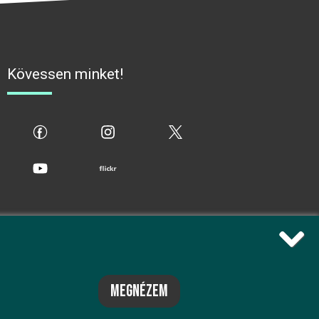
Kövessen minket!
fb
ig
x
yt
flickr
megnézem