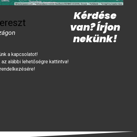
Kérdése
ereszt
van? Írjon
zágon
nekünk!
lünk a kapcsolatot!
az alábbi lehetőségre kattintva!
 rendelkezésére!