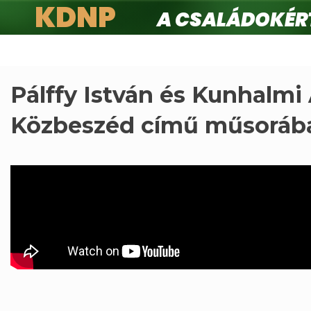
KDNP
A családokért.
Ugrás
a
tartalomra
Pálffy István és Kunhalm
Közbeszéd című műsoráb