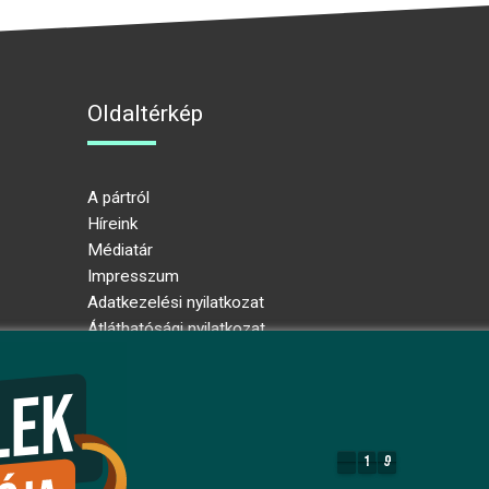
Oldaltérkép
A pártról
Híreink
Médiatár
Impresszum
Adatkezelési nyilatkozat
Átláthatósági nyilatkozat
Ugrás az oldal tetejére
1
9
1
9
8