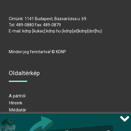
Címünk: 1141 Budapest, Bazsarózsa u. 69.
Tel: 489-0880 Fax: 489-0879
E-mail:
kdnp
[kukac]
kdnp
.
hu
(kdnp[at]kdnp[dot]hu)
Minden jog fenntartva! © KDNP
Oldaltérkép
A pártról
Híreink
Médiatár
Impresszum
Adatkezelési nyilatkozat
Átláthatósági nyilatkozat