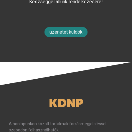
Készséggel állunk rendelkezésére!
üzenetet küldök
KDNP
A honlapunkon közölt tartalmak forrásmegjelöléssel
szabadon felhasználhatók.