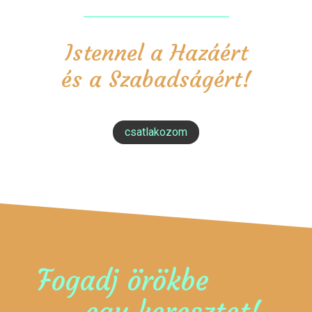
Istennel a Hazáért
és a Szabadságért!
csatlakozom
Fogadj örökbe
egy keresztet!