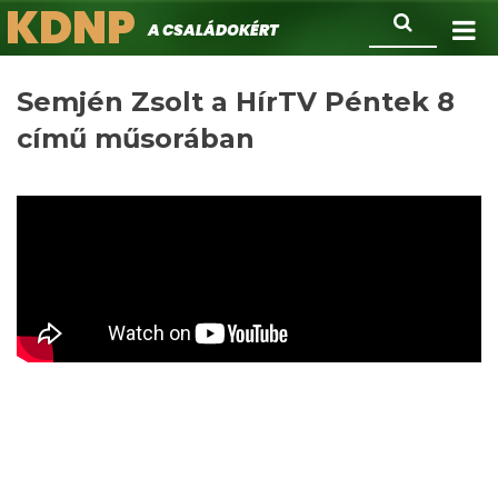
KDNP
Ugrás
Keresés
A családokért.
a
tartalomra
Semjén Zsolt a HírTV Péntek 8
című műsorában