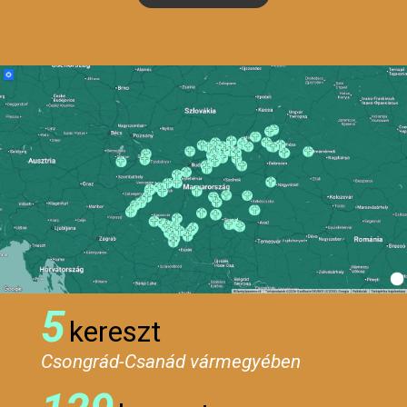
5
kereszt
Csongrád-Csanád vármegyében