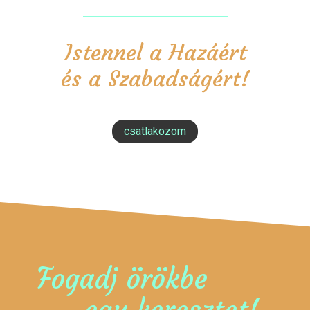
Istennel a Hazáért
és a Szabadságért!
csatlakozom
Fogadj örökbe
egy keresztet!