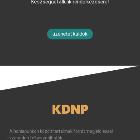
Készséggel állunk rendelkezésére!
üzenetet küldök
KDNP
A honlapunkon közölt tartalmak forrásmegjelöléssel
szabadon felhasználhatók.