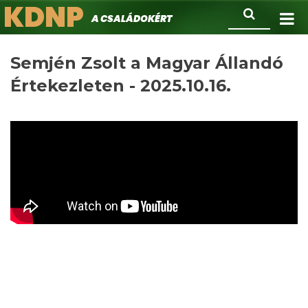
KDNP
Ugrás
Keresés
A családokért.
a
tartalomra
Semjén Zsolt a Magyar Állandó
Értekezleten - 2025.10.16.