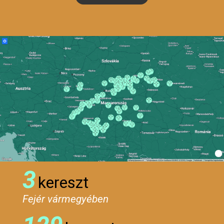
3
kereszt
Fejér vármegyében