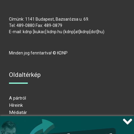
Címünk: 1141 Budapest, Bazsarózsa u. 69.
Tel: 489-0880 Fax: 489-0879
E-mail:
kdnp
[kukac]
kdnp
.
hu
(kdnp[at]kdnp[dot]hu)
Minden jog fenntartva! © KDNP
Oldaltérkép
A pártról
Híreink
Médiatár
Impresszum
Adatkezelési nyilatkozat
Átláthatósági nyilatkozat