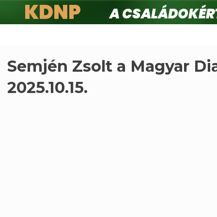
KDNP
A családokért.
Ugrás
a
tartalomra
Semjén Zsolt a Magyar Dia
2025.10.15.