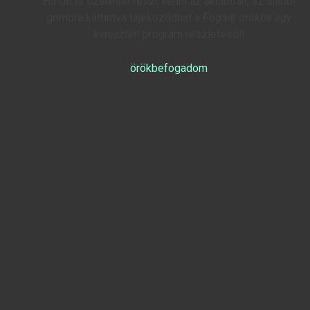
Ha Ön is szeretne részt venni az akcióban, az alábbi
gombra kattintva tájékozódhat a
Fogadj örökbe egy
keresztet!
program részleteiről!
örökbefogadom