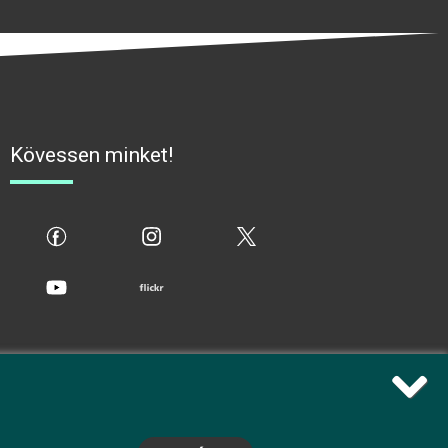
Kövessen minket!
fb
ig
x
yt
flickr