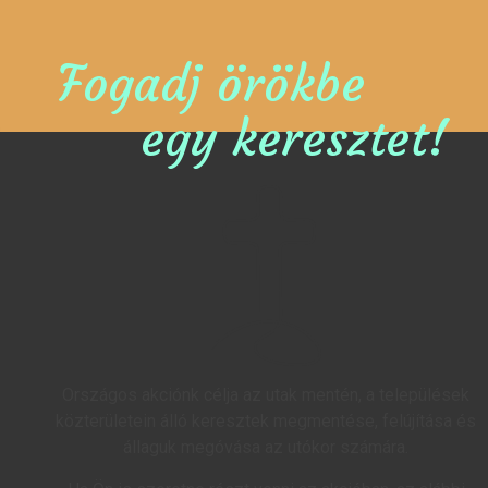
Fogadj örökbe
egy keresztet!
Országos akciónk célja az utak mentén, a települések
közterületein álló keresztek megmentése, felújítása és
állaguk megóvása az utókor számára.