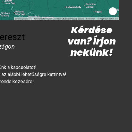
Kérdése
ereszt
van? Írjon
zágon
nekünk!
lünk a kapcsolatot!
az alábbi lehetőségre kattintva!
 rendelkezésére!