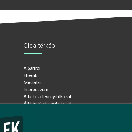
Oldaltérkép
A pártról
Híreink
Médiatár
Impresszum
Adatkezelési nyilatkozat
Átláthatósági nyilatkozat
Ugrás az oldal tetejére