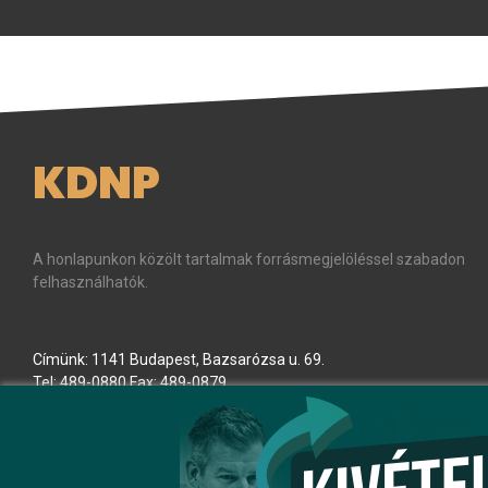
KDNP
A honlapunkon közölt tartalmak forrásmegjelöléssel szabadon
felhasználhatók.
Címünk: 1141 Budapest, Bazsarózsa u. 69.
Tel: 489-0880 Fax: 489-0879
E-mail:
kdnp
[kukac]
kdnp
.
hu
(kdnp[at]kdnp[dot]hu)
Minden jog fenntartva! © KDNP