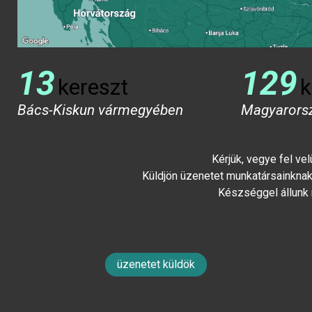
13
129
kereszt
k
Bács-Kiskun vármegyében
Magyarors
Kérjük, vegye fel ve
Küldjön üzenetet munkatársainknak 
Készséggel állunk
üzenetet küldök