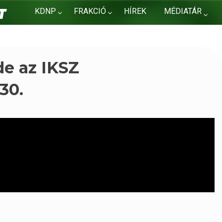
KDNP
FRAKCIÓ
HÍREK
MÉDIATÁR
KAPCSOLAT
de az IKSZ
30.