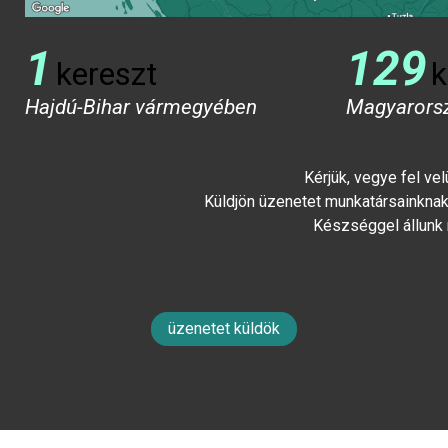
1
129
kereszt
k
Hajdú-Bihar vármegyében
Magyarors
Kérjük, vegye fel ve
Küldjön üzenetet munkatársainknak 
Készséggel állunk
üzenetet küldök