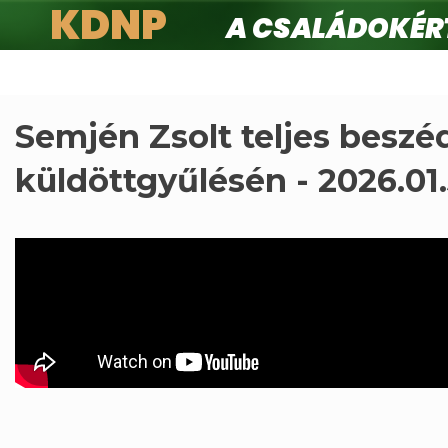
KDNP
A családokért.
Ugrás
a
tartalomra
Semjén Zsolt teljes beszé
küldöttgyűlésén - 2026.01.