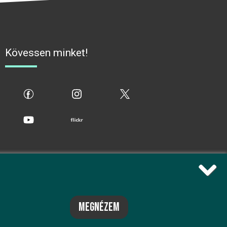
Kövessen minket!
fb
ig
x
yt
flickr
megnézem