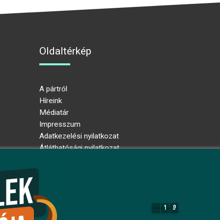
Oldaltérkép
A pártról
Híreink
Médiatár
Impresszum
Adatkezelési nyilatkozat
Átláthatósági nyilatkozat
Ugrás az oldal tetejére
1
9
1
9
8