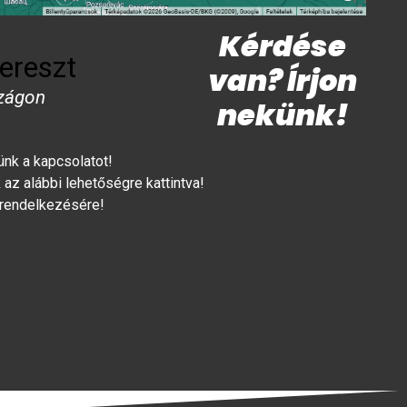
Kérdése
ereszt
van? Írjon
zágon
nekünk!
lünk a kapcsolatot!
az alábbi lehetőségre kattintva!
 rendelkezésére!