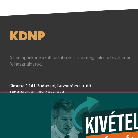
KDNP
A honlapunkon közölt tartalmak forrásmegjelöléssel szabadon
felhasználhatók.
Címünk: 1141 Budapest, Bazsarózsa u. 69.
Tel: 489-0880 Fax: 489-0879
E-mail:
kdnp
[kukac]
kdnp
.
hu
(kdnp[at]kdnp[dot]hu)
Minden jog fenntartva! © KDNP