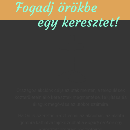
Fogadj örökbe
egy keresztet!
Országos akciónk célja az utak mentén, a települések
közterületein álló keresztek megmentése, felújítása és
állaguk megóvása az utókor számára.
Ha Ön is szeretne részt venni az akcióban, az alábbi
gombra kattintva tájékozódhat a
Fogadj örökbe egy
keresztet!
program részleteiről!