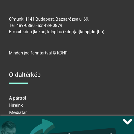
Címünk: 1141 Budapest, Bazsarózsa u. 69.
Tel: 489-0880 Fax: 489-0879
E-mail:
kdnp
[kukac]
kdnp
.
hu
(kdnp[at]kdnp[dot]hu)
Minden jog fenntartva! © KDNP
Oldaltérkép
A pártról
Híreink
Médiatár
Impresszum
Adatkezelési nyilatkozat
Átláthatósági nyilatkozat