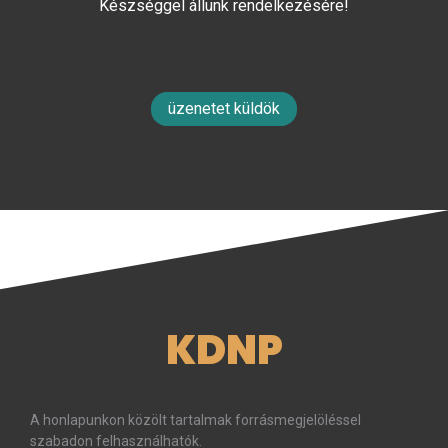
Készséggel állunk rendelkezésére!
üzenetet küldök
KDNP
A honlapunkon közölt tartalmak forrásmegjelöléssel
szabadon felhasználhatók.