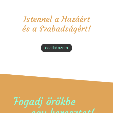
Istennel a Hazáért
és a Szabadságért!
csatlakozom
Fogadj örökbe
egy keresztet!