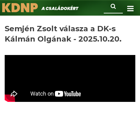
KDNP
Ugrás
Keresés
A családokért.
a
tartalomra
Semjén Zsolt válasza a DK-s
Kálmán Olgának - 2025.10.20.